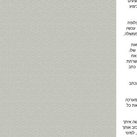
צעים
יצוע
לופח
עכשיו
ממשלה.
את
שלו.
 את
משרתת
 כתב
מכתב
במערכה
את כל
קליטים הפרטי שלך לפני למעלה מ-40 שנה, בהיותה בת 16, פרשה איתך
זב אותך
למינוי