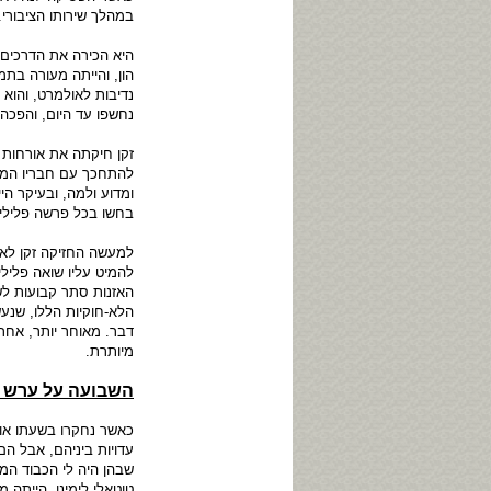
במהלך שירותו הציבורי.
היא הכירה את הדרכים 
הון, והייתה מעורה בתמ
נדיבות לאולמרט, והוא
נחשפו עד היום, והפכ
זקן חיקתה את אורחות 
להתחכך עם חבריו המיל
ומדוע ולמה, ובעיקר הי
בחשו בכל פרשה פלילי
למעשה החזיקה זקן לאו
להמיט עליו שואה פליל
האזנות סתר קבועות לש
הלא-חוקיות הללו, שנע
דבר. מאוחר יותר, אחרי
מיותרת.
השבועה על ערש ד
כאשר נחקרו בשעתו אול
עדויות ביניהם, אבל ה
שבהן היה לי הכבוד המ
טוטאלי לימינו, הייתה