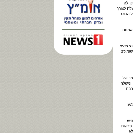
קו לה
לה לצורך
ל הבוס
אמנות
י שהיא
שומעים
וי של
 ומשלה
רבת
פני
חיש
 פרשות
לא