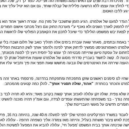
. מהיכרות רבת שנים עם האיש המגה-מושחת הזה אני יכול לומר לך רק, שכל האמ
כדי לחלץ את עצמו ללא הרשעה פלילית של קבלת שוחד, גם אם הוא יטיל עליך את ב
גע לליבו האטום.
גדר למענו של אולמרט. הגיע הזמן שתשכבי על מזרן נוח. עטרת ראשך אהוד הוא צ
ח לחמוק לאורך השנים ולא נאכף ע"י מערכת החוק וגם ניצל מכתבי אישום חמורים. 
 לצאת יבש ממשפט הולילנד כדי שיוכל לתכנן את הקאמבק הפוליטי שלו לראשות ה
ך באמת ובתמים, מאחר שאת עוברת בימים אלה תהליך כואב של חלום ושברו בלי ש
אולמרט האופורטוניסט ממשיך לדחוק אותך לפינה ולהפוך אותך לשק החבטות הפלילי 
תום על עסקת טיעון שהייתה מבטיחה לך עונש קל יחסית ויעץ לך לסגת מכוונתך,
כנעת לו. קשה לחשוד בעבריין סדרתי מסוגו של אולמרט שעצת אחיתופל שנתן לך 
העצה שירתה את האינטרסים שלו ונבעה מחששו שאת תפצי את פיך ותביאי עליו את
 שהיו לנו סימנים ראשונים שזקן מתפכחת ומתפקחת בהדרגה, פרסמתי באתר זהה 
למרט והוכתר בכותרת:
"אהוד, שולה תסגיר אותך".
להלן כמה קטעים מהמכתב:
ה שלא צפית. שולה זקן עלולה לאכזב אותך קשות בקרוב מאוד; והיא לא תהיה לבד 
 נגדך - בני משפחתה שהתעשתו עומדים לצידה, וגם אומ"ץ תהיה מוכנה להושיט 
 חומרים חדשים על מעשי העבריינות שלך.
"שולה, האישה שהחלה לעבוד במשרד הפר
ת לאיש ציבור מושחת בעליל, והייתה מאז צמודה אליך כשפחה חרופה - עלולה לאכ
שה שכינתה אותך בבית המשפט 'מפעל חיי', עלולה להביא את המפעל לפשיטת רגל, 