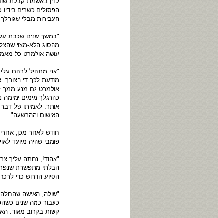
לדין באשמת קבלת שוחד
הפסולים כשרים בידיו 
העבירות מבלי שגורלך י
"במשך שנים שכבת על ה
מהסוג הלא-מצוי שהצלי
עושה אולמרט כל מאמץ
"אני מתחיל לרחם עלי
מודעת לכך די הצורך. 
אולמרט גם מנע ממך לח
כהרגלך מימים ימימה נ
אותך. לאמיתו של דבר 
האישום וההרשעה".
חודש לאחר מכן, אחרי
פומבי שהיה מיועד לאו
"אהוד!, נחתה עליך צר
הבלתי מתפשרת שנפתחה
הסיוע הדרוש כדי לרכז
כעבור כמה שנים כשהפכ
קשות בקרוב מאוד. האי