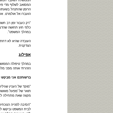
הממשלה לשעבר המגה-מ
המסואב לשלוף מדי פעם
הרומן שהתנהל בשעתו, 
הועברו אל אולמרט. את
"רק כעבור זמן רב חשפ
כלפי חוץ תחושה שהדבר
במהלך המשפט".
העובדה שהיא לא דחתה 
הצדקנית.
אפילוג
במהלך טיפולה הממושך 
הזהרתי אותה מפני מלכ
ברשותכם אני מבקש 
"מוקד של העניין שגילי
תואר של 'מפעל מאושר'
מקווה שאת מתחילה לרד
"הסיבה לפנייה הנוכחי
לבית המשפט וביקשו למ