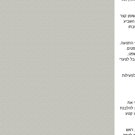
זמן קצר
 השביע
בתו
 התנועה,
טים.
פט,
בל לצערי
פעילות
תי את
ת להלבנת
ט קטע
 ראש