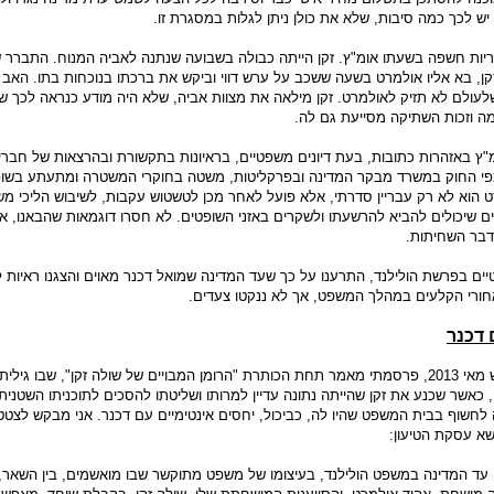
ש לכך כמה סיבות, שלא את כולן ניתן לגלות במסגרת זו.
ות חשפה בשעתו אומ"ץ. זקן הייתה כבולה בשבועה שנתנה לאביה המנוח. התברר ש
קן, בא אליו אולמרט בשעה ששכב על ערש דווי וביקש את ברכתו בנוכחות בתו. האב
עולם לא תזיק לאולמרט. זקן מילאה את מצוות אביה, שלא היה מודע כנראה לכך ש
ה וזכות השתיקה מסייעת גם לה.
"ץ באזהרות כתובות, בעת דיונים משפטיים, בראיונות בתקשורת ובהרצאות של חברי
פי החוק במשרד מבקר המדינה ובפרקליטות, משטה בחוקרי המשטרה ומתעתע בשופ
 הוא לא רק עבריין סדרתי, אלא פועל לאחר מכן לטשטוש עקבות, לשיבוש הליכי מש
ים שיכולים להביא להרשעתו ולשקרים באזני השופטים. לא חסרו דוגמאות שהבאנו, א
מדבר השחיתות.
ים בפרשת הולילנד, התרענו על כך שעד המדינה שמואל דכנר מאוים והצגנו ראיות ל
חורי הקלעים במהלך המשפט, אך לא ננקטו צעדים.
 דכנר
לפני כשנה וחצי, בחודש מאי 2013, פרסמתי מאמר תחת הכותרת "הרומן המבויים של שולה זקן", שבו גילי
 כאשר שכנע את זקן שהייתה נתונה עדיין למרותו ושליטתו להסכים לתוכניתו השטני
 לחשוף בבית המשפט שהיו לה, כביכול, יחסים אינטימיים עם דכנר. אני מבקש לצט
א עסקת הטיעון:
 עד המדינה במשפט הולילנד, בעיצומו של משפט מתוקשר שבו מואשמים, בין השאר,