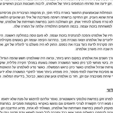
 זקן ידעה את סודותיו הכמוסים ביותר של אולמרט, לרבות חשבונות הבנק האישיים של
הנפתלות שבאמצעותן התעשר באורח בלתי חוקי, הן מהקופה הציבורית והן מכיסיהם 
ורות שהוא העניק. זקן החזיקה ברשותה רשימה מעודכנת של אילי הון שהעניקו הלוואו
 לא טרח מעולם להחזיר אותן. זקן השתלבה היטב בפרשות השחיתות של אולמרט, שלא
ה למושחתת בזכות עצמה. בכמה תחומים התלמידה עלתה על המורה שלה.
חייו של אולמרט והפכה לנהנתנית בזכות עצמה. לא פעם טסה במחלקה ראשונה. הי
יונרים של אולמרט ויצאה נשכרת מכך. בהדרגה הקיפה עצמה זקן באנשים מקהילת ה
יתה סקרנית לדעת כיצד צברו את כספם. החוק לא היה מעולם נר לרגליה של זקן, ואיל
ת שבה היה מעורב אולמרט.
רך השנים את אולמרט במקום רגיש ביותר, ונראה היה שאולמרט חשש שהפה הגדול 
ית. ביטוי מוחשי לכך ניתן כאשר המשטרה חשפה בשעתו במהלך חקירה פלילית, שזקן
יחות שניהל אולמרט כאשר כיהן כראש הממשלה. כאשר נודע לאולמרט על ההאזנות
שו מסיבות שידועות למתי-מספר, היה מופתע ביותר ואמר לחוקרי המשטרה שלא ידע 
 שיחת מוטיבציה עם זקן, חזר בו אולמרט וטען שהן נעשו, כביכול, בידיעתו המלאה. כ
ווי
מרט וזקן בפרשות טלנסקי וראשונטורס, נאסר עליהם להיפגש על-מנת שלא יתאמו 
ם מצאו דרכי תקשורת לצרכי תיאומים וגם נפגשו באקראי במקומות פומביים. במרוצת 
פוקפק לעסוק בפרשות השחיתות של אולמרט, נשאלתי לא אחת, מדוע התייצבה זקן 
 מוכנה להסתכן בתשלום מחיר אישי כבד וסירבה לכל הצעה לשמש עדת מדינה נגדו ו