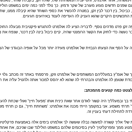
ושחת, אהוד אולמרט, והסייענית המושחתת שלו, שולה זקן, בקבלת שוחד, מאפש
 שפנים חדשים מגזע מעורב של שקר ודמיון. כך נולד לפני כמה ימים במשפט הוליל
כביכול, בין דכנר לבין זקן, במטרה להכשיר את כספי השוחד שהיא קיבלה ממנו, ש
 התכשיטים היקרים שהוא העניק לה העדיפה לענוד באירועים חגיגיים.
ה זקן פרט מדהים נוסף. לדבריה הציע לה אולמרט להתגרש פיקטיבית מבעלה החוקי 
 נעשה כדי לחזק את הקשר הרומנטי שהיה, קיים כיבול בינה לבין דכנר, שנפח את 
על הסף את הצעתו הנבזית של אולמרט מעידה יותר מכל על אופיה הבוגדני של ה
של אומ"ץ במעלליהם המשותפים של אולמרט וזקן, פרסמתי באתר זה מכתב גלוי לז
ודת שטומן לה אולמרט והבהרתי לה שהוא לא יהסס למכור אותה ולהטיל עליה את חט
לצטט כמה קטעים מהמכתב:
תי בך ובמעלליך היה קשור לאדם אחר שאת כינית אותו 'מפעל חייך' ואולי שכחת להענ
 תרתי משמע. אני במקומך הייתי מכנה את אולמרט: 'משחתת חייך', גם כן תרתי משמ
ת לתחילת דעתי בעניין זה.
ת שלי אליך קשורה למעשה נבלה שעושה לך אולמרט בימים אלה באמצעות פרקליטיו.
נוע ממך ומפרקליטיך לעיין בסיכומים שלהם במשפט הולילנד שבו שניכם, את ואהוד,