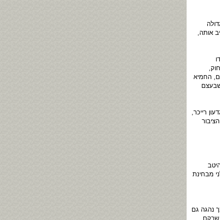
דולה
ב אותה,
ו
וק,
ם, החמיא
שבעצם
עון רייכר,
הציבור
היטב
י מבחינת
ך נהגה גם
 שרקם