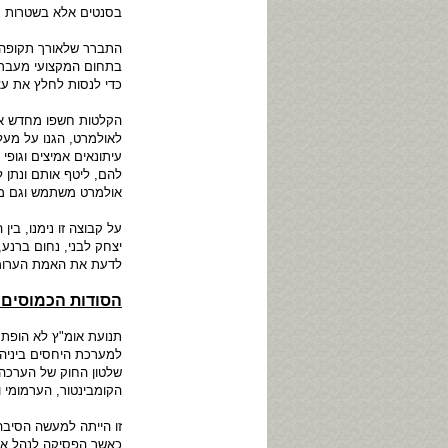
בסנטים אלא בשטרות גד
התברר שלאורך תקופה מ
בתחום המקצועי מעבר ל
כדי לנסות לחלץ את עצ
הקלטות חשפו מחדש את
לאולמרט, הגנו על מעל
עיתונאים אמיצים וגופ
להם, ליטף אותם ונתן 
אולמרט משתמש וגם מ
על קבוצה זו נימנו, בין 
יצחק לבני, נחום ברנע,
לדעת את האמת הערומה 
הסודות הכמוסים 
תנועת אומ"ץ לא הופתע
למערכת היחסים ביניהם
שלטון החוק של הערכה,
הקומבינטור, הערמומי ו
זו הייתה למעשה הסיבה
כאשר הפסיקה לנהל את