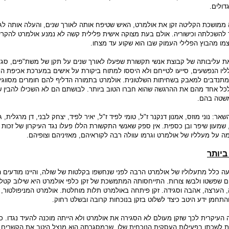
ולים.
מושכת הקליטה זקן את אולמרט, האיש שטיפח אותה לאורך שנים, והעלה אותה לג
השכלתה וכישוריה. אולם בעת מצוקה אישית פלילית קשה לא נמנע אולמרט להקרי
מו מהבוץ הפלילי העמוק שבו הוא שקוע עד מצחו.
 עליבותה של קבוצת אנשי תקשורת שפעלו לאורך שנים על תקן של משת"פים, סגד
ליו הנפשעים, סייעו לטייחם ולא היססו למתוח ביקורת על אישים במערכת אכיפת הח
י מתנדבים למאבק בשחיתות השלטונית. אולמרט בתמורה הדליף להם חומרים מסווגי
לכל אחד מהם את ההרגשה שהוא חברו הטוב ביותר. לבושתם הם לא השכילו להבין 
שטה בהם.
השאר: נוני מוזס, אמנון דנקנר ז"ל, טומי לפיד ז"ל, יאיר לפיד, יצחק לבני, דן מרגלית, גד
 שמעון שיפר ובן כספית. אין ספק שאנשי התקשורת הללו פעלו נגד העיקרון של זכות 
על מעלליו של אולמרט וגרמו עוולה רבה לקוראיהם, מאזיניהם וצופיהם.
ביותר
ה כלל מתעלוליו של אולמרט הרבה לפני שנחשפו בקלטות של שולה, והיינו מודעים 
 שפשטו ולבשו צורות. התייחסותה המתמשכת של זקן כלפי אולמרט היא שילוב קטלנ
 הערצה, אהבה וסגידה. זקן פיתחה באולמרט תלות מוחלטת. אולמרט המניפולטור,
התחמן ידע היטב כיצד לשלוט בזקן בנוכחות קרובה ובשלט רחוק.
 העיקרית לכך שזקן מעולם לא הסגירה את אולמרט ולא הייתה מוכנה להעיד נגדו. כ
 לשכתו בפעילות העסקית הנוכחית שלו, שבמסגרתה הוא מנצל היטב את הקשרים