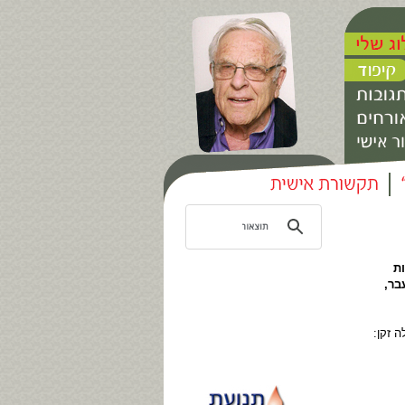
ת
בר,
שולה זקן: