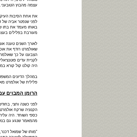
עצמה מהבוץ הטובעני. י
את אחת הסיבות העיקרי
לפני שנפטר אביה של ז
באותו מעמד את בתו של
מעורבת בפלילים בעצמ
לאורך השנים טענה אומ
שאולמרט רודף את אוכ
הצבענו על כך שאולמרט
לקניית עדים פוטנציאלי
היה קולנו קול קורא ב
במהלך הדיונים המשפטי
פלילית של אולמרט מא
הרומן המבוים עם
הקנוניה שרקח אולמרט,
כספי השוחד. היה עליה
מהמאמר שנגע גם בנוש
"מותו של שמואל דכנר,