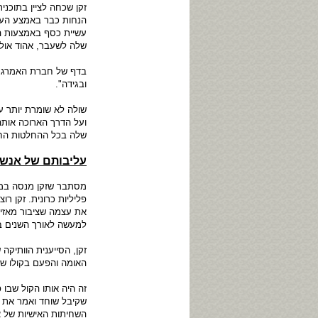
זקן שכחה לציין בתוכנ
הנחות כבר באמצע העו
עשיית כסף באמצעות ה
שלה לשעבר, אהוד אולמ
בדף של חברת האמרגנו
ובגידה".
שולה לא שומרת יותר 
ועל הדרך הארוכה אותה
שלה בכל ההחלטות החש
עליבותם של אנשי
מסתבר שזקן מנסה במת
פליליות כרונית. זקן 
את עצמה שציבור מאזי
למעשה לאורך השנים בפ
זקן, הסייענית הוותיק
האומה והפעם בקולו של
זה היה אותו הקול שבו
שקיבל שוחד ואמר את ה
השחיתות האישיות של א