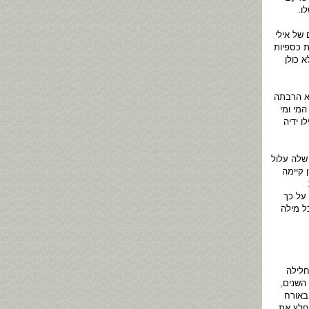
ו.
של אילי
ת כספיות
 כולן
א הרבתה
מי ומי
ו ידיה
שלה עלול
 קיימה
על כך
ל מילה
חלילה
השנים,
באורח
לחלץ את