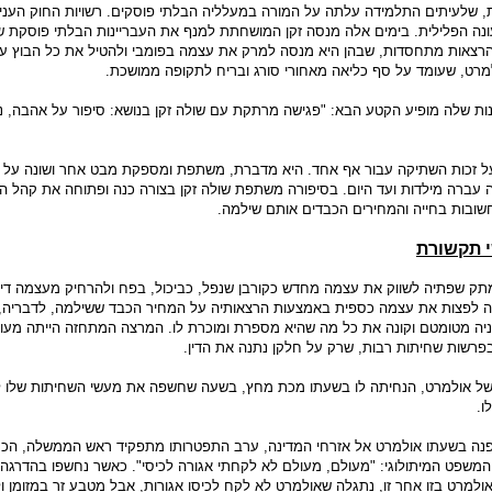
ית, שלעיתים התלמידה עלתה על המורה במעלליה הבלתי פוסקים. רשויות החוק העני
נה הפלילית. בימים אלה מנסה זקן המושחתת למנף את העבריינות הבלתי פוסקת ש
רצאות מתחסדות, שבהן היא מנסה למרק את עצמה בפומבי ולהטיל את כל הבוץ ע
רט, שעומד על סף כליאה מאחורי סורג ובריח לתקופה ממושכת.
ת שלה מופיע הקטע הבא: "פגישה מרתקת עם שולה זקן בנושא: סיפור על אהבה, נ
על זכות השתיקה עבור אף אחד. היא מדברת, משתפת ומספקת מבט אחר ושונה על מ
 עברה מילדות ועד היום. בסיפורה משתפת שולה זקן בצורה כנה ופתוחה את קהל ה
ובות בחייה והמחירים הכבדים אותם שילמה.
 תקשורת
ק שפתיה לשווק את עצמה מחדש כקורבן שנפל, כביכול, בפח ולהרחיק מעצמה דימ
רוצה לפצות את עצמה כספית באמצעות הרצאותיה על המחיר הכבד ששילמה, לדבריה,
ניה מטומטם וקונה את כל מה שהיא מספרת ומוכרת לו. המרצה המתחזה הייתה מעו
רשות שחיתות רבות, שרק על חלקן נתנה את הדין.
ה של אולמרט, הנחיתה לו בשעתו מכת מחץ, בשעה שחשפה את מעשי השחיתות שלו ל
ו.
 פנה בשעתו אולמרט אל אזרחי המדינה, ערב התפטרותו מתפקיד ראש הממשלה, הכ
משפט המיתולוגי: "מעולם, מעולם לא לקחתי אגורה לכיסי". כאשר נחשפו בהדרגה
ולמרט בזו אחר זו, נתגלה שאולמרט לא לקח לכיסו אגורות, אבל מטבע זר במזומן ו