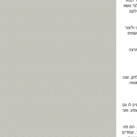
ר לצמד
נד נושא
חלקם
וליצור
נשמתו
מרצה
קן, שבו
איו.
יק לו גם
ע, ואני
 הם פנו
 עומדים