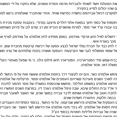
שות המעלות חשד לשוחד ולעבירות מרמה והפרת אמונים, שלא נחקרו על-ידי המשטרה,
שהיו יכולים לסייע בחקירה:
 למקורבו דניאל אברהמס נחשדה כפרשת שוחד, אחרי שהתברר שאולמרט ביקש למכ
 תוספת של כספי תיווך במאות אלפי דולרים מיעקב נמרודי, בעקבות עסקת מכירת 
בורו עו"ד אורי מסר, למרות שהשניים הכריזו זמן רב קודם לכן על פירוק השותפות
 ירושלים לאיל ההון ארקדי גאידמק. באופן מפתיע לחץ אולמרט על גאידמק לצרף א
מכך באורח אישי.
ו לחץ כבד על חברת נמלי ישראל לבצע עסקה של רכישת קרקעות מחברת שמן. הופע
שמאי ממשלתי לגבי שווי הקרקעות. העסקה אושרה בזכות קולותיהם של נציגי מש
בית-שמש מידי הפטריארכיה. הפטריארך תיאו פילוס גילה, כי מי שפעל מאחורי הקל
משלה דאז, אהוד אולמרט.
ימש אולמרט כשר, והם זכו לקיצורי דרך ביוזמת אולמרט שעשה זאת על-פי החשד ל
קרה לאורך השנים מערכת קשריהם העסקיים של אולמרט ומסר. פרקליטיו של אולמרט
אז"ר ובית החולים שיבא, שבה טיפל אולמרט כעורך דין. במרוצת השנים הופשרו הקר
 לחברו הטוב של אולמרט ושותפו לדבר עבירה במשך שנים, שר האוצר לשעבר אברהם
ה בכמה חלקות, התעוררו חשדות שונים.
עסקית של אולמרט והירשזון שנרקמה, על-פי החשד, בכספי הסתדרות העובדים הלא
תחת חסותו של אולמרט. לא בכדי מינה אולמרט את הירשזון לשר האוצר. שני העבריינ
 שורה של עבירות פליליות חמורות בכספי הע"ל.
 פרשות השחיתות של תעשיית השוחד של אולמרט. חלקן לא נחקרו, חלקן עלו על ש