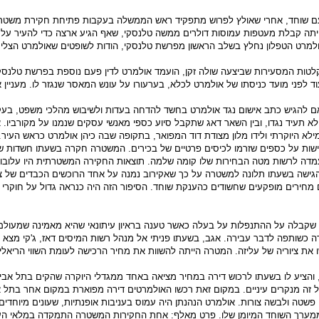
ם שוחד, אחרי שאולץ לפרוש מתפקיד ראש הממשלה בעקבות פתיחת חקירת משטרה
תה קבלת מעטפות עמוסות דולרים ממשה טלנסקי, שאף הגיע ארצה כדי להעיר על כך
ולמרט הטפלון נחלץ בשלב הראשון מפרשת טלנסקי, הודות לשופטים שאולמרט הצל
לטות המסעירות שביצעה שולה זקן, הועמד אולמרט לדין פעם נוספת בפרשת טלנסקי 
ד לפני מועד כניסתו של אולמרט לכלא, בערעורו על עונש המאסר שנגזר לו. מעניין
אם להגיש כתב אישום נגד אולמרט בחשד להדחה בעדות ולשיבוש מהלכי משפט, בעק
א תעיד נגדו, ובין השאר דאג שתקבל סיוע כספי מאנשי עסקים שנמנו על מקורביו.
א היוקרתי ולידו מלון מצודת דוד המפואר, בתקופה שבה כיהן אולמרט כראש העיר.
ות על כספים שזרמו לכיסים פרטיים של בכירים. המשטרה חקרה בשעתו חשדות 
הועמדה לרשות מטה הבחירות שלו קומה שלמה. תוצאות החקירה המשטרתית היו עלובו
 הגישה בשעתו תלונה למשטרה על כך שאקירוב נמנה על אחד הרוכשים הכבדים של ציו
מחירים מופקעים שחשודים כהענקת שוחד. הסיפור הזה היה כנראה גדול על חוקרי
קבלה על ההתנפלות על בעלה כאשר טענה בראיון עיתונאי שהיא מאמינה שמעולם ל
 כשותפה לדבר עבירה. אגב, בשעתו פניתי אל מנהל רשות המיסים דאז, ג'קי מצא (
 את ציוריה של עליזה. המטרה הייתה להשוות את מחיר הרכישה לעומת השווי הריאלי 
, והציע לו בשעתו לרכוש דירה במחיר מציאה באחד ממגדלי היוקרה שהקים בתל אב
 זה מנקרים עיניים. במקום זאת רכשו האולמרטים דירה מפוארת במקום אחר בתל א
שטה ולבשה צורות. אולמרט הנהנתן היה עמוס בעניבות אופנתיות, שעונים מיוחדים,
 ממערך השוחד המיומן שלו. פרט מאלף: אחת החקירות המשטרה התמקדה במלאי העט