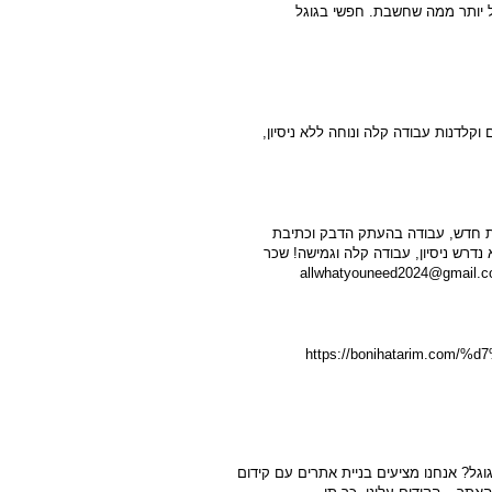
ל יותר ממה שחשבת. חפשי בגוגל
קלדנות עבודה קלה ונוחה ללא ניסיון,
ת חדש, עבודה בהעתק הדבק וכתיבת
בצאט גיפיטי (CHAT GPT), לא נדרש ניסיון, עבודה קלה וגמישה! שכר
https://bonihatarim.com/%d7%a6%-
גל? אנחנו מציעים בניית אתרים עם קידום