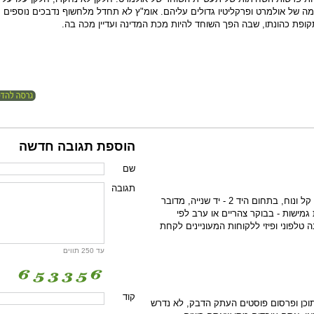
מה של אולמרט ופרקליטיו גדולים עליהם. אומ"ץ לא תחדל מלחשוף נדבכים נוספים
ופת כהונתו, שבה הפך השוחד להיות מכת המדינה ועדיין מכה בה.
הוספת תגובה חדשה
שם
תגובה
דרושים דרושות לעבודה בשירות לקוחות קל ונוח, בתחום היד 2 - יד שנייה, מדובר
גמישות - בבוקר צהריים או ערב לפי
טלפוני ופיזי ללקוחות המעוניינים לקחת
עד 250 תווים
קוד
וכן ופרסום פוסטים העתק הדבק, לא נדרש