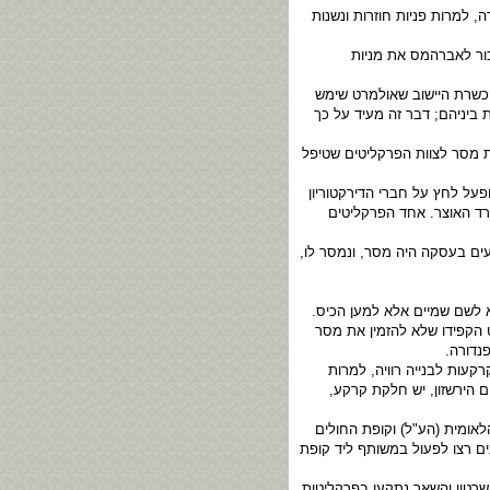
 למרות פניות חוזרות ונשנות
ור לאברהמס את מניות
הכשרת היישוב שאולמרט שימש
 ביניהם; דבר זה מעיד על כך
ת מסר לצוות הפרקליטים שטיפל
ל לחץ על חברי הדירקטוריון
רד האוצר. אחד הפרקליטים
עים בעסקה היה מסר, ונמסר לו,
א לשם שמיים אלא למען הכיס.
 הקפידו שלא להזמין את מסר
קעות לבנייה רוויה, למרות
 הירשזון, יש חלקת קרקע,
ומית (הע"ל) וקופת החולים
ים רצו לפעול במשותף ליד קופת
רטון והשאר נתקעו בפרקליטות