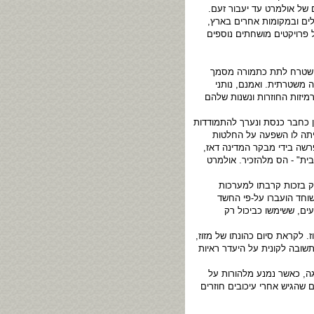
 של אולמרט עד יעבור זעם.
, ייחשפו בזו אחר זו עוד פרשות בירושלים ובמקומות אחרים בארץ,
 פרויקטים מושחתים נוספים
י שטרח לתת כתמורה מסמך
 משטרתית. ואמנם, נותני
רמיזות החוזרות ונשנות שלהם
ם נגד אולמרט. היו אלו 75,000 דולר שקיבל מג'ו אלמליח בינואר 1993, בעת שכיהן כחבר כנסת ונערך להתמודדות
ייתה לו השפעה על החלטות
רשה בידי מבקר המדינה דאז,
בית" - הס מלהזכיר. אולמרט
ק בזכות קרבתו למערכות
שוחד הועברו על-פי החשד
ים, ששימשו כביכול רק
 לקראת סיום כהונתו של מזוז,
שובה לקונית על היעדר ראיות
שגה, כאשר נמנע מלהורות על
שהגיש אחרי עיכובים חוזרים