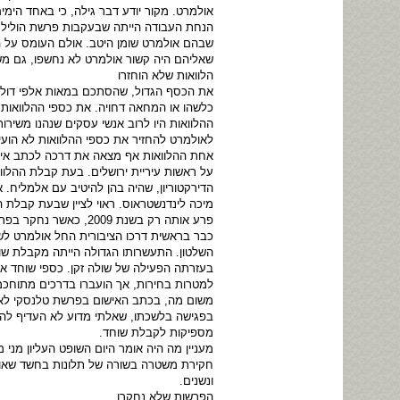
אולמרט. מקור יודע דבר גילה, כי באחד הימ
שבהם אולמרט שומן היטב. אולם העומס על המ
שאליהם היה קשור אולמרט לא נחשפו, גם מש
הלוואות שלא הוחזרו
את הכסף הגדול, שהסתכם במאות אלפי דולר
כלשהו או המחאה דחויה. את כספי ההלוואות 
ההלוואות היו לרוב אנשי עסקים שנהנו משירות
לאולמרט להחזיר את כספי ההלוואות לא הועי
על ראשות עיריית ירושלים. בעת קבלת ההלו
הדירקטוריון, שהיה בהן להיטיב עם אלמליח
מיכה לינדנשטראוס. ראוי לציין שבעת קבלת ה
פרע אותה רק בשנת 2009, כאשר נחקר בפרשת טלנסקי.
כבר בראשית דרכו הציבורית החל אולמרט לשא
השלטון. התעשרותו הגדולה הייתה מקבלת שוח
בעזרתה הפעילה של שולה זקן. כספי שוחד אח
למטרות בחירות, אך הועברו בדרכים מתוחכמו
משום מה, בכתב האישום בפרשת טלנסקי לא הו
בפגישה בלשכתו, שאלתי מדוע לא העדיף להו
מספיקות לקבלת שוחד.
מעניין מה היה אומר היום השופט העליון מני
חקירת משטרה בשורה של תלונות בחשד שאולמ
ונשנים.
הפרשות שלא נחקרו