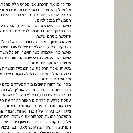
כדי לרענן את הזיכרון, אני מפרט חלק מהפר
של אומ"ץ, שהעבירה מסמכים וחומרים אחרים 
מכירת הבית ברחוב כ"ט בנובמבר בירושלים
הממשלה בבנק לאומי.
כאשר כיהן אולמרט כשר הבריאות, הוא קיבל
בה כמתווך בטרם התמנה לשר. את הסכום גבה ע
שהקשר ביניהם נמשך.
אולמרט תיווך במכירת קבוצת הכדורגל בית"ר
בעסקה. נראה, כי אולמרט יצא לכאורה נשכר 
כאשר כיהן אולמרט כשר האוצר, הפעיל משרד
לאשר את העסקה מבלי שהובאה חוות דעת של 
שטיפלו בעסקה היה מסר.
בשעתו נמכרו קרקעות של הכנסייה הנוצרית ב
כי מי שהמליץ עליו היה ממלא-מקום ראש המ
שוב ושוב אורי מסר
מסר ייצג לקוחות שונים מול המשרדים בהם ש
חרף פניות חוזרות ונשנות של אומ"ץ, לא נח
להעיד בפרשת 60,000 אלף השקלים שבהם הורשע אולמרט במשפט הולילנד, מחשש שהכספת במשרדו של מסר תהפוך לתיבת פנדורה.
עסקת קרקעות ברמת גן באזור הגובל עם כפר 
שבמקור תוכננו בתים חד-קומתיים. נמסר, כי
ואילו לגבי בעליה של חברה ואדוזית המחזיק
המשטרה נמנעה מלחקור את מערכת יחסיהם ה
שלה, בתקופה שבה כיהן הירשזון כיו"ר ופעל 
המדינה. הירשזון ריצה עונש מאסר בגין ביצוע
לאורך השנים פישלה המשטרה בחקירות עשרות