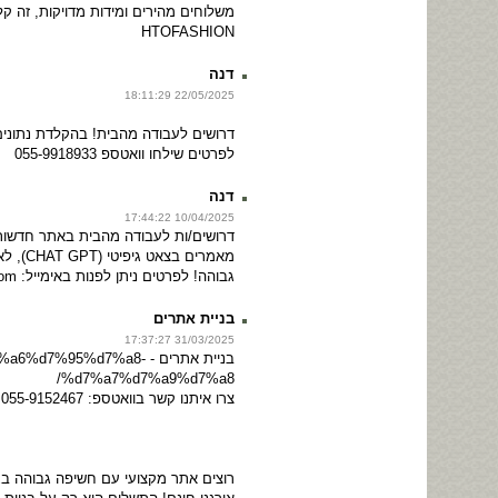
משלוחים מהירים ומידות מדויקות, זה ק
HTOFASHION
דנה
22/05/2025 18:11:29
דרושים לעבודה מהבית! בהקלדת נתונים ו
לפרטים שילחו וואטספ 055-9918933
דנה
10/04/2025 17:44:22
דרושים/ות לעבודה מהבית באתר חדשו
מאמרים 
גבוהה! לפרטים ניתן לפנות באימייל: allwhatyouneed2024@gmail.com
בניית אתרים
31/03/2025 17:37:27
בניית אתרים - d7%95%d7%a8
%d7%a7%d7%a9%d7%a8/
צרו איתנו קשר בוואטספ: 055-9152467
רוצים אתר מקצועי עם חשיפה גבוהה בגו