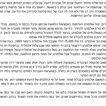
ים יצא שליח מיוחד לחנות עטים תל אביבית ידועה, שבעליה הסכים לאחסן מגש עטים
הנחת העבודה הייתה שבעקבות פרשת הולילנד, שנחשפה ע"י העיתונאי יואב יצחק ב-News1
שטרה היה רב מדי ולא היה לה גיבוי של הפרקליטות להרחיב את היריעה. שורה של
ום שחלה עליהם התיישנות.
ים, נטל אולמרט הערמומי באמצעות הלוואות שביקש וקיבל בכסף זר במזומן, מבל
לא טרח אולמרט להחזיר, בידיעה מראש שהוא מכוסה מפני חשיפה פומבית או חקירה
יו הממלכתיים של אולמרט, בניגוד לכללי המינהל התקין ולעיתים גם בניגוד לחוק. ה
לו, ורובם נאלצים להבליג עד היום מחשש שיפלילו את עצמם.
אחת ההלוואות אף מצאה את דרכה לכתב אישו
ואה, שימש אולמרט דירקטור בחברת חיפושי נפט שבבעלות אלמליח, ובתפקידו זה ה
. אולמרט נאלץ להחזיר את ההלוואה רק בשל התעקשותו של אלמליח ובשל חשיפת הפ
הלוואה לא הוסכם, כמקובל אצל אולמרט, על מועד פירעון ההלוואה, ואת המילה "רי
וב מהקופה הציבורית באמצעות פעולות תיווך רבות, אותן עשה מקיצורי דרך שהעני
ד שיטתי מאילי הון ומגופים כלכליים, שסייע להם בדרך זו או אחרת. חלק מכספי ה
רים שולמו במזומנים בארץ או בחו"ל, באמצעות העברות כספים בהיקפים בלתי ידוע
ת גם לכיסו הפרטי.
אשם אולמרט בקבלת שוחד, וזאת על-פי החלטתו של היועץ המשפטי דאז, מני מזוז.
תיר לבית המשפט את ההכרעה בשאלה האם מדובר היה בשוחד. כדרכו נתן לי מזוז ת
 מזוז על תעשיית השוחד שניצניה בלטו עוד בתקופת כהונתו. האם הוא מבין עד כמה 
רט קיבל שוחד בפרויקטים שונים, ועד כמה החמיץ את סעיף השוחד בכתב האישום 