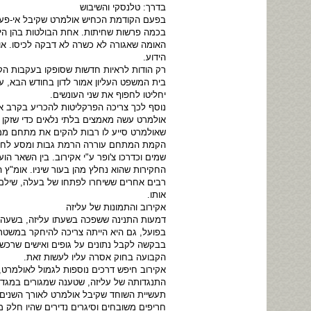
בדרך: טלנסקי והשיבוש
בפעם הקודמת הכחיש אולמרט שקיבל אי-פע
בכמה פרשות שחיתות. אחת הבולטות בהן היי
האומה שאגורה לא כשרה לא דבקה לכיסו. א
הידוע.
רק הודות לראיות חדשות שסופקו בעקבות הק
בית המשפט העליון אמור לדון בחודש הבא, עו
יחליטו לחפוף את שני העונשים.
נוסף לכך צריכה הפרקליטות להכריע בקרב 
אולמרט עשה מאמצים בלתי נלאים כדי שזקן ל
שאולמרט סייע לו רבות להקים את מתחם ממיל
הקמת המתחם עוררה הרמת גבות ומסע לחיש
שמים וכדרכו צ'ופר ע"י אקירוב. בין השאר 
החקירות שהוא נחלץ מהן בעור שיניו. אומ"ץ
רבים אחרים ששיחרו לפתחו של בעלה, שילם 
אותו.
אקירוב והתמונות של עליזה
דמעות התנינה ששפכה בשעתו עליזה, בשעה ש
בפועל, גם היא הייתה צריכה להיחקר במשטרה
בבקשה לקבל נתונים על גופים ואישים שרכשו
הקבועה בחוק אסרה עליו לעשות זאת.
אקירוב חיפש דרכים נוספות לגמול לאולמרט
התנגדותה של עליזה, שטענה שמגורים במגדל
תעשיית השוחד שקיבל אולמרט לאורך השנים פ
חריפים משובחים וסיגרים נדירים שהיו חלק