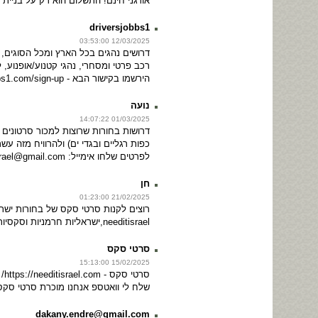
אורגני חינם! התשלום הוא רק על בניית 
driversjobbs1
12/03/2025 03:53:00
דרושים נהגים בכל הארץ ומכל הסוגים, נה
רכב פרטי ומסחרי, נהגי קטנוע/אופנוע
הירשמו בקישור הבא - https://driversjobbs1.com/sign-up/
נועה
01/03/2025 14:07:22
דרושות בחורות שרוצות למכור סרטונים
כפות רגליים ובגדי ים) ולהרוויח מזה ע
לפרטים שלחו אימייל: needitisrael@gmail.com
חן
21/02/2025 01:23:00
רוצים לקנות סרטי סקס של בחורות ישר
needitisrael,ישראליות חרמניות וסקסיות מוכרות סרטי סקס פרטיים שלהן!
סרטי סקס
15/02/2025 15:13:00
סרטי סקס - https://needitisrael.com/ , סרטי סקס עם חשפנית!
שלח לי וואטספ אנחנו מוכרת סרטי סקס דיסקרט
dakany.endre@gmail.com