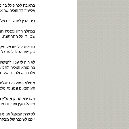
בתגובה לכך פעל בר מו
אליעזר דר הוכיח שהוא 
בית הדין לערעורים של
במהלך הדיון נכנסה חב
שבו ידו על התחתונה.
גם איש קול ישראל מיקי
שקופות החלו להתנכל ל
לא היה לי עניין להמש
בר מוחא הצליח לתקוע
זילברברג ולמינויו של 
ממילא המועצה נתגלתה 
העיתונאים ונמנעת מלא
מעז יצא מתוק
אומ"ץ
הח
מינהל תקין ועבירות את
לסגירת המעגל אני מג
יועצו לשעבר של מבקר 