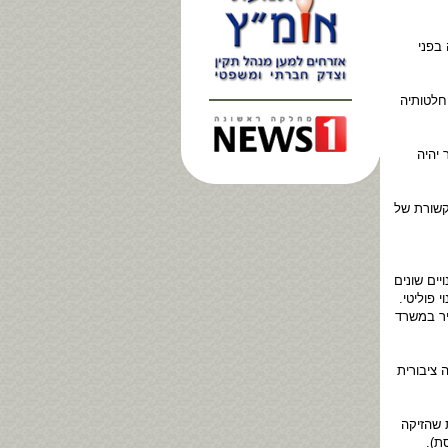
בפני
חלטותיה
יהיה
קשורת של
יים שונים
פוליטי.
יר במשרד
 ציבורית
 שהזיקה
ת).