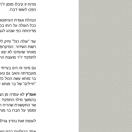
מרות זו קיבלו מזמן יו
הפכו לעושי דברו.
הנהלת אגודת העיתונאי
ככל העולה על רוחו ב
מדיניותה כפי שנהג לגב
עוד "עולה רגל" ותיק 
רשות השידור. המיקרופ
מאחר שהמינוי לא יצא 
לתפקיד יו"ר מועצת הרש
גם מינוי זה הינו בעי
מעבודתה והאב גם טען 
בר מוחא עשה הכול כדי
"חיילים" של בר מוחא 
אומ"ץ
לא עמדה מן הצד
בהמשך מילוי התפקיד.
שר התקשורת שהריח הס
וסומך על חברו בר מוח
לעומת זאת נחרץ גורלו
אחד הבולטים בהם הוא 