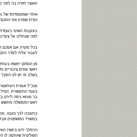
האוצר חזרה בה לפני 
אחרי שמועמדותו של ג
ועדת שפניץ את התנגדות
בעקבות השינוי בעמדת
לפני שנחליט על צעדינו
בכל מקרה אם אמנם המי
לעבור עליה לסדר היום
מן הסתם יחשפו בעתיד 
ראשי גופים ציבוריים 
בשלב זה יש לנו הסבר 
מנכ"ל אגודת העיתונאים
בענף התקשורת, הטיל ב
בר מוחא ניסה ליירט ב
ראש הממשלה מחשש שהו
בתגובה לכך טענה, אמנ
במשרד המשפטים אבל ה
הרמלך ידוע ביושרו הא
הפוליטית שיוחסה לו ה