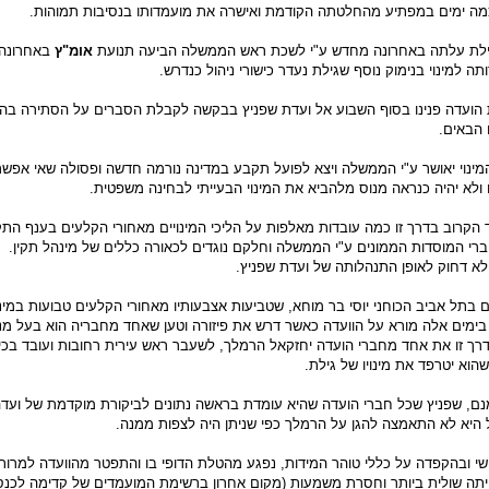
כמה ימים במפתיע מהחלטתה הקודמת ואישרה את מועמדותו בנסיבות תמוהות.
ילת עלתה באחרונה מחדש ע"י לשכת ראש הממשלה הביעה תנועת
אומ"ץ
באחרונה 
ה למינוי בנימוק נוסף שגילת נעדר כישורי ניהול כנדרש.
 הועדה פנינו בסוף השבוע אל ועדת שפניץ בבקשה לקבלת הסברים על הסתירה בה
 הבאים.
נוי יאושר ע"י הממשלה ויצא לפועל תקבע במדינה נורמה חדשה ופסולה שאי אפשר 
 ולא יהיה כנראה מנוס מלהביא את המינוי הבעייתי לבחינה משפטית.
הקרוב בדרך זו כמה עובדות מאלפות על הליכי המינויים מאחורי הקלעים בענף הת
וחברי המוסדות הממונים ע"י הממשלה וחלקם נוגדים לכאורה כללים של מינהל תקין.
לא דחוק לאופן התנהלותה של ועדת שפניץ.
 בתל אביב הכוחני יוסי בר מוחא, שטביעות אצבעותיו מאחורי הקלעים טבועות במינו
ימים אלה מורא על הוועדה כאשר דרש את פיזורה וטען שאחד מחבריה הוא בעל מנוי 
דרך זו את אחד מחברי הועדה יחזקאל הרמלך, לשעבר ראש עירית רחובות ועובד בכ
א יטרפד את מינויו של גילת.
ם, שפניץ שכל חברי הועדה שהיא עומדת בראשה נתונים לביקורת מוקדמת של ועדה
יא לא התאמצה להגן על הרמלך כפי שניתן היה לצפות ממנה.
ישי ובהקפדה על כללי טוהר המידות, נפגע מהטלת הדופי בו והתפטר מהוועדה למרות
ייתה שולית ביותר וחסרת משמעות (מקום אחרון ברשימת המועמדים של קדימה לכנס