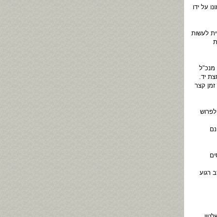
ו על ידו
ית לעשות
ת
מנכ"ל
חצת יד.
זמן קצר
לפרוש
נם
ים
 רגוע
טון.