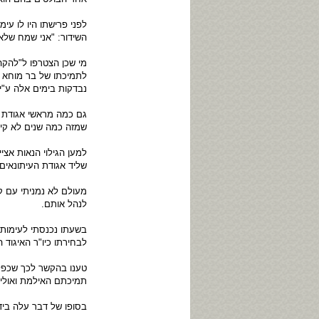
לפני פרישתו היו לו עי
השידור: "אני שמח שלא
מי שכן הצטרפו ל"להקה
לתמיכתו של בר מוחא ו
נבדקות בימים אלה ע"י
גם כמה מראשי אגודת ה
שמזה כמה שנים לא קיי
למען הגילוי הנאות אציי
שליד אגודת העיתונאים בתל אביב שמאגד
מעולם לא נמניתי עם ק
לנהל אותם.
בשעתו נכנסתי לעימות
לבחירתו כיו"ר האיגוד
טענו בהקשר לכך שכפל ה
תמיכתם האילמת ואולי 
בסופו של דבר עלה בידי