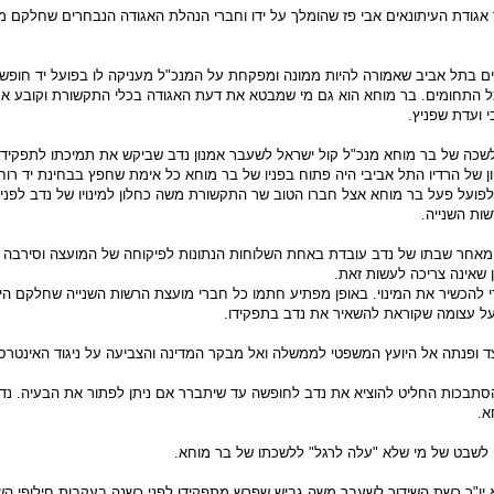
"ר אגודת העיתונאים אבי פז שהומלך על ידו וחברי הנהלת האגודה הנבחרים שחלקם מונ
ם בתל אביב שאמורה להיות ממונה ומפקחת על המנכ"ל מעניקה לו בפועל יד חופש
כל התחומים. בר מוחא הוא גם מי שמבטא את דעת האגודה בכלי התקשורת וקובע א
י ועדת שפניץ.
ללשכה של בר מוחא מנכ"ל קול ישראל לשעבר אמנון נדב שביקש את תמיכתו לתפקיד 
ון של הרדיו התל אביבי היה פתוח בפניו של בר מוחא כל אימת שחפץ בבחינת יד רו
לפועל פעל בר מוחא אצל חברו הטוב שר התקשורת משה כחלון למינויו של נדב לפני 
ות השנייה.
יתי מאחר שבתו של נדב עובדת באחת השלוחות הנתונות לפיקוחה של המועצה וסירבה 
שאינה צריכה לעשות זאת.
 להכשיר את המינוי. באופן מפתיע חתמו כל חברי מועצת הרשות השנייה שחלקם הי
על עצומה שקוראת להשאיר את נדב בתפקידו.
 ופנתה אל היועץ המשפטי לממשלה ואל מבקר המדינה והצביעה על ניגוד האינטרס
תבכות החליט להוציא את נדב לחופשה עד שיתברר אם ניתן לפתור את הבעיה. נדב
א.
 לשבט של מי שלא "עלה לרגל" ללשכתו של בר מוחא.
יו"ר רשת השידור לשעבר משה גביש שפרש מתפקידו לפני כשנה בעקבות חילופי השל