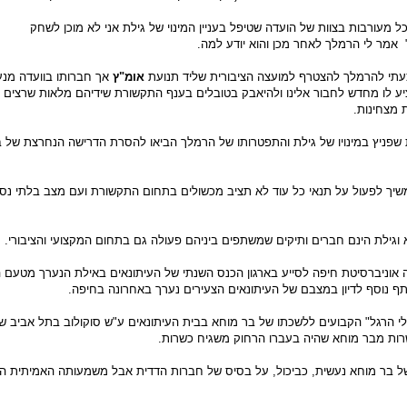
ל מעורבות בצוות של הועדה שטיפל בעניין המינוי של גילת אני לא מוכן לשחק
מר לי הרמלך לאחר מכן והוא יודע למה.
תי להרמלך להצטרף למועצה הציבורית שליד תנועת
אומ"ץ
אך חברותו בוועדה מנע
ע לו מחדש לחבור אלינו ולהיאבק בטובלים בענף התקשורת שידיהם מלאות שרצים גל
 מצחינות.
פניץ במינויו של גילת והתפטרותו של הרמלך הביאו להסרת הדרישה הנחרצת של 
יך לפעול על תנאי כל עוד לא תציב מכשולים בתחום התקשורת ועם מצב בלתי נסב
 וגילת הינם חברים ותיקים שמשתפים ביניהם פעולה גם בתחום המקצועי והציבורי.
ה אוניברסיטת חיפה לסייע בארגון הכנס השנתי של העיתונאים באילת הנערך מטעם 
ף נוסף לדיון במצבם של העיתונאים הצעירים נערך באחרונה בחיפה.
לי הרגל" הקבועים ללשכתו של בר מוחא בבית העיתונאים ע"ש סוקולוב בתל אביב 
רות מבר מוחא שהיה בעברו הרחוק משגיח כשרות.
של בר מוחא נעשית, כביכול, על בסיס של חברות הדדית אבל משמעותה האמיתית ה