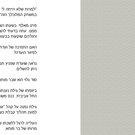
"למרות שלא הייתה לי כ
במשחק המלוכלך הזה" א
פרט מאלף: בשעתו הצע
ממנו. עתה בדעתי להצי
ורגליהם שוקעות בביצות
האם התמיכה של ועדת ש
לפיזור הועדה?
נראה שועדת שפניץ תמש
ניתן להשלים.
סוד גלוי הוא שבר מוחא
ביוזמתו של גילת נענת
התל אביבית. כנס משות
גילת נמנה על קהל "עו
למעין תהליך קבלת כש
העלייה לרגל ללשכתו 
מרותו של בר מוחא.