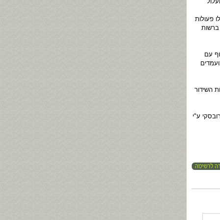
עלול
ו פעולות
 ברשות
ף עם
ועמדים
ת השידור
ובסקי ע"י