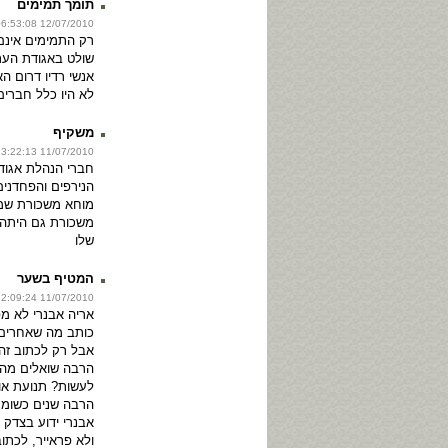
תומך תמימים
12/07/2010 06:53:08
רק התמימים אינם
שולט באגודת העת
אנשי רדיו דרום הא
לא היו כלל חברים
משקיף
11/07/2010 23:22:13
חברי הנהלת אגוד
הנירפים והפחדנים
מוחא משכורת שמ
משכורת גם היתה 
שלו
המטיף בשער
11/07/2010 22:09:24
אריה אבנרי לא מפ
כותב מה שאחרים
אבל רק לכתוב זה 
הרבה שואלים מה 
לעשות? תנועת או
הרבה שנים כשומר
אבנרי ידוע בצדק
ולא פראייר, לכתו