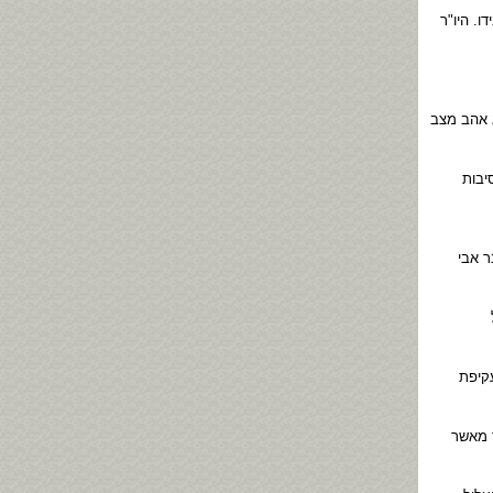
. היו"ר
א אהב מצב
יבות
 אבי
קיפת
 מאשר