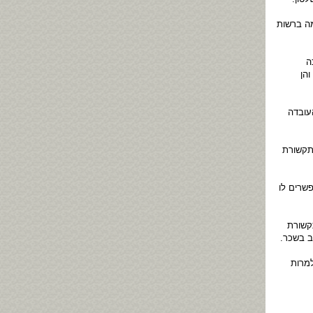
מה ברשות
ה
הן
עובדה
התקשורת
שרים לו
קשורת
ב בשכר.
למרות