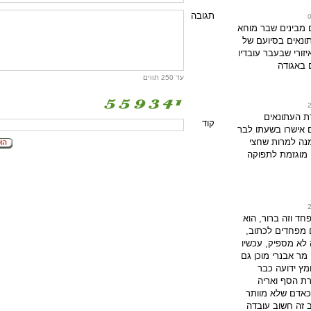
תגובה
 מבינים שבר מוחא
ונאים בסיועם של
יזורי שבעבר עובדיו
 באגודה
עד 250 תווים
ת העתונאים
קוד
 אישרו בשעתו לבר
נה למרות שחצי
מוגזמת לתפוקה
חד וזה ברור, הוא
 מפחדים לכתוב,
לא מספיק, עכשיו
מר אבנרי מוכן גם
מץ ידועה כבר
ת הסף ואריה
 כאדם שלא מוותר
ב זה חשוב עובדה