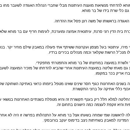
חא להדחתי מנשיאות מועצת העיתונות מבלי שחברי הנהלת האגודה לשעבר מחו בידו
גם כלי שרת בידו של בר מוחא.
 האגודה בראשותו של משה רונן פסל את ההדחה.
רת בית הדין רוני סרנת, עיתונאית אמיצה ומוערכת, לעימות חריף עם בר מוחא של
 מירו, עיתונאי בעל מצפון ועקרונות ששיתף אתי פעולה במאבק שילם מחיר יקר. בנס
ו מנכ"ל הרשות שקלאר וכמה מנהלים בכירים ברדיו.
יך ולשרת במועצה במחיצתו של בר מוחא והתפטרתי מתפקידי.
 גם מאחז שליטה במועצת העיתונות אחרי שהביא להדחתו של מזכיר המועצה לשעבר
חברו אריק בכר במקומו.
בשנים האחרונות כגוף חסר שינים שאינו מטפל ביזמתו כראוי באתיקה השחוקה של
כוף כללי אתיקה על ברוני התקשורת.
ליטה למלא חלל ריק בענף תקשורת זה והיא מטפלת בשנתיים האחרונות בנושאי ע
יות והיא זוקפת לעצמה כמה הישגים בתחום זה.
לה לראשונה שמי שמחה בשעתו אצל בר מוחא על התנהלותו בפרשה זו היה לא אחר
המדינה למאבק בשחיתות ניצב בדימוס יעקב בורובסקי.