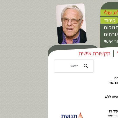
רה
ניגוד
עתו ללא
יד זה
הן כשר