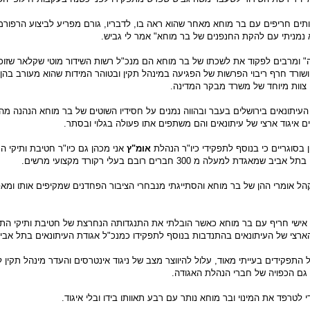
מותים חריפים עם בר מוחא מאחר שהוא ראה בו, לדבריו, גורם מפריע לביצוע הרפור
 נמניתי עם להקת החנפנים של בר מוחא" אמר לי גביש.
" ומרבים לפקוד את לשכתו של בר מוחא הם מנכ"ל רשות השידור מוטי שקלאר שזוכ
שורד חרף ריבוי הפרשות של הפגיעה במינהל תקין ובטוהר המידות שהוא מעורב בהן ו
 צוות מיוחד של משרד מבקר המדינה.
עיתונאים בירושלים בעבר ובהווה נמנים על חסידיו השוטים של בר מוחא הנהנה מה
ם איגוד ארצי של עיתונאים והם משתפים אתו פעולה בגלוי ובסתר.
ן בסוגריים כי בנוסף לתפקידי כיו"ר הנהלת
אומ"ץ
אני מכהן גם כיו"ר חטיבת ותיקי 
ת למעלה מ 300 חברים רובם בעלי רקורד מקצועי מרשים.
הל אומרי ההן של בר מוחא והסתייגתי מנבחרי הציבור הפחדנים שמקיפים אותו ומאפ
 אישי חריף עם בר מוחא כאשר הובלתי את התנגדותה הנחרצת של חטיבת ותיקי הת
 הארצי של העיתונאים בהתנדבות בנוסף לתפקידו כמנכ"ל אגודת העיתונאים בתל אבי
תפקידים בעייתי מאוד, עלול להיווצר מצב של ניגוד אינטרסים והעדר מינהל תקין 
גם הכפויה של חברי הנהלת האגודה.
 לטרפד את המינוי ובר מוחא נותר עם רבע תאוותו בידו ובלי איגוד.