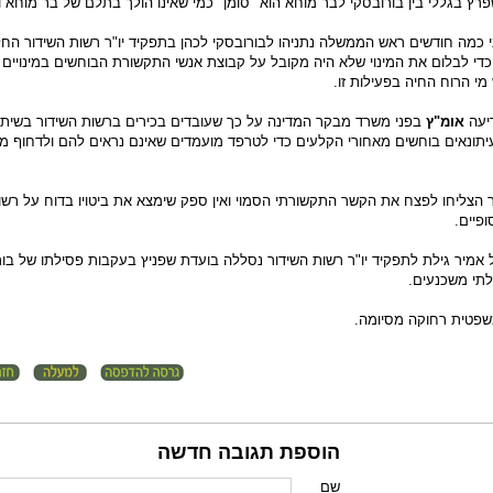
ץ בגללי בין בורובסקי לבר מוחא הוא "סומן" כמי שאינו הולך בתלם של בר מוחא ו
 כמה חודשים ראש הממשלה נתניהו לבורובסקי לכהן בתפקיד יו"ר רשות השידור החל
כדי לבלום את המינוי שלא היה מקובל על קבוצת אנשי התקשורת הבוחשים במינויים
י הרוח החיה בפעילות זו.
ריעה
אומ"ץ
בפני משרד מבקר המדינה על כך שעובדים בכירים ברשות השידור בשיתו
תונאים בוחשים מאחורי הקלעים כדי לטרפד מועמדים שאינם נראים להם ולדחוף מ
 הצליחו לפצח את הקשר התקשורתי הסמוי ואין ספק שימצא את ביטויו בדוח על רשו
פיים.
 אמיר גילת לתפקיד יו"ר רשות השידור נסללה בועדת שפניץ בעקבות פסילתו של בור
לתי משכנעים.
שפטית רחוקה מסיומה.
הוספת תגובה חדשה
שם