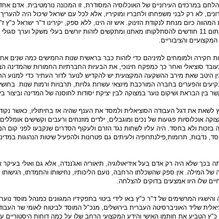
 הלחם במרכזים העירוניים של האוכלוסיה המסודרת, זו המכונה נורמטיבית. אדם אח
ים, לא רק לבני משפחתו ולחבריו ומוקיריו, אלא לכל עם ישראל שיכול היה להעריך 
ווה כיום מנחת לנקודת הזינוק. איש זה הינו, ללא ספק, יקירינו ד"ר ישראל כ"ץ ז"
מתייחדים היום לזכרו בתום 11 חודשים להסתלקותו מאתנו ומתקשים לזהות יורשים בעלי משקל וערך סגו
מקצועיים והציבוריים.
דות חקירה ולמומחים למיניהם כדי לזהות כבר בראשית שנות החמישים כמה שנים אח
ובד סוציאלי ואחר כך כמפקח חינוכי, את הבעיות החברתיות החמורות שהמדינה הצ
ין היטב שאת מירב ההשקעה המקצועית יש להקדיש לנוער לדור העתיר כדי למנוע ה
יעים והפערים בחברה המורכבת מיוצאי עשרות גלויות, תרבויות ורמות שנות. בחושיו
בין הבראת ושיקום נוער במצוקה לבין יציקת יסודות לחוסנה של המדינה וביצור בי
 לשאת את דגל העבודה הסוציאלית ולמסד את הענף שהיה אז בחיתוליו, כאשר נקוד
קה אוכלוסיות פגועות של נכים ומוגבלים, ילדים מוזנחים ורעבים וקשישים אומללים 
 בזכות ולא בחסד. היה עליו לשחות נגד הזרם ולעקוף הסדרים שנקבעו לפני קום המ
, נדבות, תרומות,פילנתרופיה ולעיתים גם פטרונות ולהפעיל שיטות הנהוגות במדינו
תה בכך שלא היה רק אדם בעל אידיאולוגיה, תיאוריה ואג'ננדה, אלא גם ואולי בעיקר
 של המילה. אין ספק שהשכלתו הרחבה, נועם הליכותיו, נחישותו והתמדתו, רגישותו
ים שלו היוו אמצעים בדוקים להצלחה.
והישגיו המרשימים של ד"ר כ"ץ באו לידי ביטוי בתפקידיו המגוונים כמנהל מוסד נוער
אלית שליד האוניברסיטה העברית בירושלים, מנכ"ל המוסד לביטוח לאומי שר העבוד
כ"ץ הטביע את חותמו האישי והידע המקצועי הרחב שלו על כמה דוחות היסטוריים על