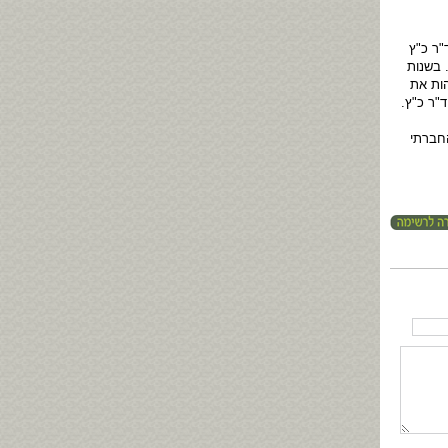
"ר כ"ץ
 בשנות
הות את
"ר כ"ץ.
החברתי