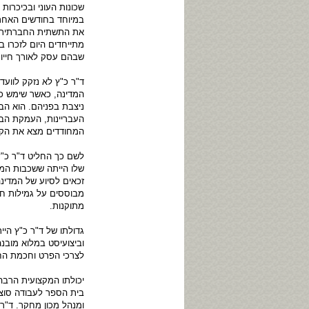
שכונות העוני ובכיכרות
במיוחד בחודשים האחרונ
את התשתית החברתית המה
שבהם עסק לאורך חייו ה
ד"ר כ"ץ לא נזקק לווע
המדינה, כאשר שימש כע
ניצבת בפניהם. הוא הב
העבריינות, העמקת הבק
המחודדים מצא את הקשר 
לשם כך החליט ד"ר כ"ץ
שלו הייתה ששכבות המצו
זכאים לסיוע של המדינה
מבוססים על גמילות חסד
מתוקנות.
גדולתו של ד"ר כ"ץ היי
וביצועיסט במלוא מובנה
לצרכי הפרט וחכמת החי
יכולתו המקצועית הרבה 
בית הספר לעבודה סוצי
ומנהל מכון מחקר. ד"ר 