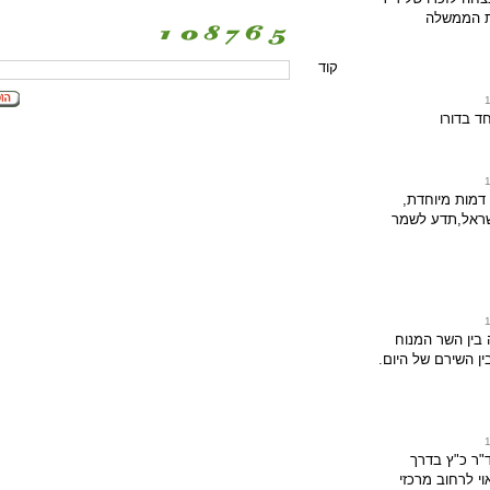
ת הממשלה
קוד
ד בדורו
מות מיוחדת,
שראל,תדע לשמר
 בין השר המנוח
ין השירם של היום.
"ר כ"ץ בדרך
י לרחוב מרכזי