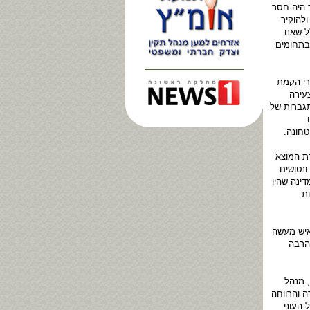
ד היה חסר
ולהוקיר
ל שאנו
לי בתחומים
רי הקמת
עירה
תגברות של
טחונה.
ת המוצא
ונטושים
דינה שהיו
ת
 איש מעשה
 הרבה
, מנהל
ה והרווחה
 העוני