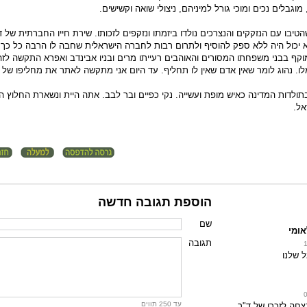
וגבלים נכים ומוכי גורל למיניהם, ניצולי שואה וקשישים.
יבו עם הנזקקים והנצרכים נולדו ביזמתו ונזקפים לזכותו. שירת חייו החברתית של ד
 יכול היה ללא ספק להוסיף ולתרום רבות לחברה הישראלית שחבה לו הרבה כל כך.
מוקף בבני משפחתו המסורים והאוהבים רעייתו מרים ובניו אבינדב ואפרא התקשה לז
ו. נהוג לומר שאין אדם שאין לו תחליף. עד היום אני מתקשה לאתר את מחליפו של ד
בתולדות המדינה כאיש מופת ועשייה. נקי כפיים ובר לבב. אתה היית ונשארת החלוץ 
אל.
הוספת תגובה חדשה
שם
אומי
תגובה
 שלנו
עד 250 תווים
צחה לזכרו של ד"ר