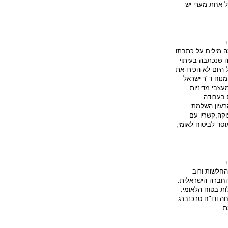
 אחת מערי יש
ה מילים על כתבתו
 שנכתבה בעיתוי
 היום לא הכירו את
המנוח ד"ר ישראל
צבי מדיניות
 בעבודה
רעיון השלמת
וקה,קשריו עם
וסד לביטוח לאומי,
החלשות ורוב
החברה הישראלית.
ות בטוח הלאומי.
 ודו"ח טרכנברג
ת.