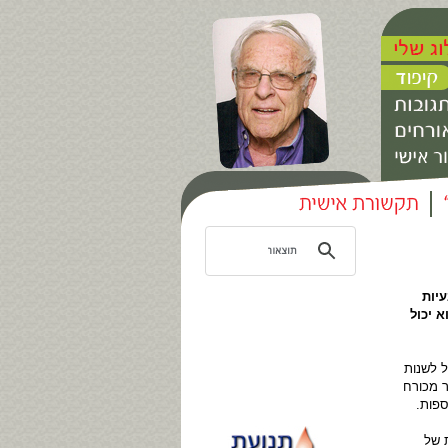
יות
 יכול
 לשנות
ר מכורח
ספות.
 של