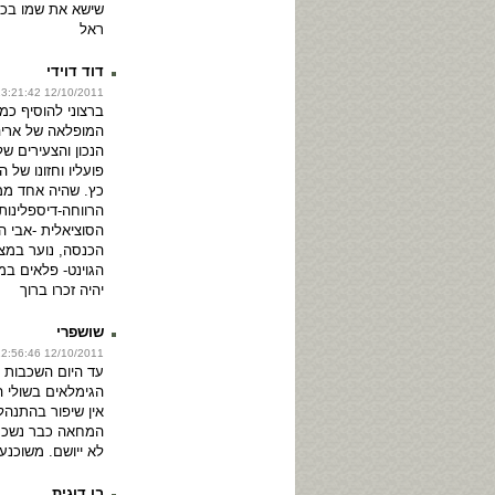
שישא את שמו בכל
ראל
דוד דוידי
12/10/2011 13:21:42
ברצוני להוסיף כמ
המופלאה של אריה
הנכון והצעירים של
פועליו וחזונו של 
כץ. שהיה אחד ממע
הרווחה-דיספלינות
הסוציאלית -אבי ה
הכנסה, נוער במצ
הגוינט- פלאים במ
יהיה זכרו ברוך
שושפרי
12/10/2011 12:56:46
עד היום השכבות 
הגימלאים בשולי 
אין שיפור בהתנהל
המחאה כבר נשכחה
לא ייושם. משוכנע
בן דוגית