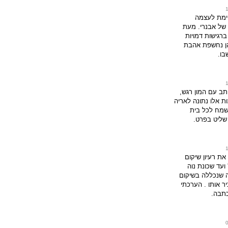
יימת לעצמה
של אבנרי. מעת
רגישות דמויות
ן נחשפת אהבת
ו.
תב עם המון רגש,
ת אלו נתונה לאריה
שמח לכל בית
שליט בפרט.
 את רעיון שיקום
' ועד שכונת נוה
ה שנכללה בשיקום
ר אותו . הערכתי
תבה.