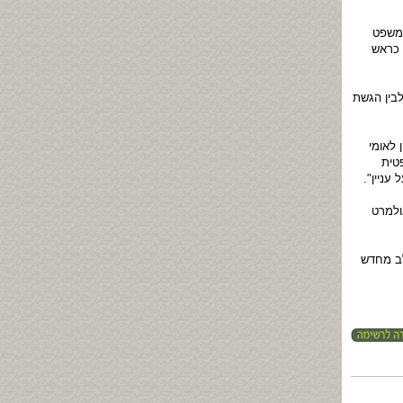
במשפט
 כראש
לבין הגשת
 לאומי
טית
עניין".
ולמרט
לב מחדש