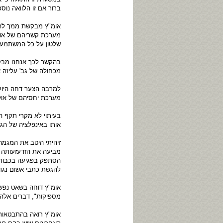
ברור אם זו הלוואה נו
אומ"ץ מבקשת ממך להו
מערכת קשריהם של אולמ
שלטון על כל המשתמע 
בהקשר לכך אנחנו מבקש
מכחולה של גב' עליזה 
למרבה הצער דחה היועץ
מערכת יחסיהם של אול
בעיתוי לא מקרי תקף ה
אותו באינפלציה של הגש
זיהיתי היטב את המגמ
מביעה את הזדעזעותה מ
הסתפק בפגיעה בכבודך
להגשת כתבי אשום נגד א
אומ"ץ דוחה בשאט נפש 
מספיקות", דברים אלה 
אומ"ץ רואה בהתבטאות