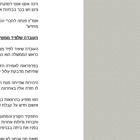
הינה אקט אנטי דמוקרט
צינון ויש בכך בבחינת א
אומ"ץ פנתה לחברי הכ
מחדש".
העובדה שלפיד ממשיך
העובדה שיאיר לפיד ממ
כראש הממשלה הוא כמע
בפרפראזה לאמירה הידו
שחיתות מדבקת עלול לה
היהירות שהייתה מנת ח
לו חזרה אליו באחרונה.
הוא מופיע בהרצאות בנו
אישום חדש על קבלת ש
התפקיד הקורץ והמתוג
וחברות גדולות אחרות
בפניו את ביתה בבנימי
משום מה אנחנו לא שוכ