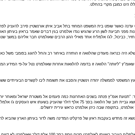
לו הינו כמובן מקרי בהחלט.
עדנה כאשר שופט בית המשפט המחוזי בתל אביב איתן אורנשטיין סירב להעניק לפר
ות מפני תביעת לשון הרע שהגיש נגדו אולמרט בגין דברים שאמר בראיון בעיתון האר
זיר, כביכול, לג'ו אלמליח אחד מאילי ההון הרבים שאולמרט חבר אליהם במשך שנות
א היה כנראה מעודכן שהלוואה זו הוחזרה באיחור רב והחל לחגוג בפומבי משל כאיל
שאומ"ץ "ליוותה" הלוואה זו בדומה להלוואות אחרות שאולמרט נטל על-פי המידע המצו
ועץ המשפטי לממשלה יהודה וינשטיין והסבנו את תשומת ליבו לקשרים הבעייתיים ששרר
אמר: "תנועת אומ"ץ פנתה בשנים האחרונות כמה פעמים אל משטרת ישראל ומאוחר יות
לפרקליטות המדינה בנושא גביית חוב של הלוואה בסך 75 אלף דולר שהעניק בשעתו איש העסקים ג
ולמרט, בתקופה שבה כיהן אולמרט כראש עירית ירושלים.
ושא זה מחדש בעקבות ראיון של פרקליט המדינה משה לדור בעיתון הארץ שהביא לה
במסגרת זו התגלה כי אלמליח העביר בשעתו לאולמרט סכום נוסף בסך 100 אלף דולר שאולמ