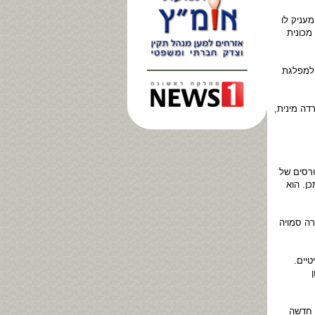
עניק לו
מכונית
 למפלגת
דה מינית,
טרסים של
ן. הוא
רה סמויה
יים.
 חדשה