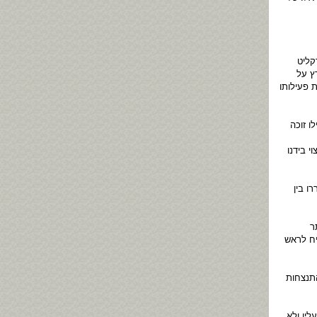
קליט
ץ על
 פעילותו
ו זוכה
י בידנו
ו בין
ר
'ו אלמליח לראש
תנצחות
רט לא דיווח עליו ולא