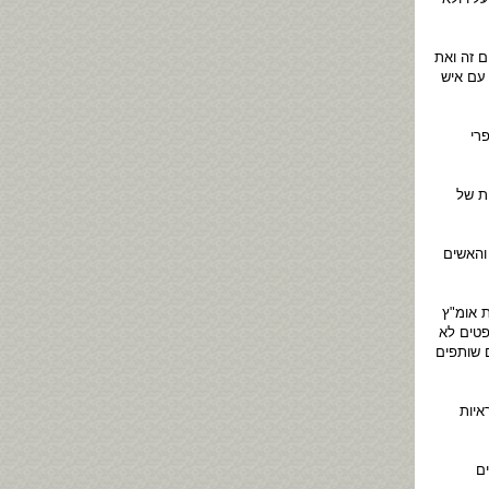
 זה ואת
עם איש
רי
ת של
והאשים
 אומ"ץ
פטים לא
 שותפים
איות
ם