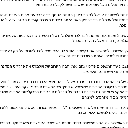
ספת או תשלום בעל אופי אחר שיש בו חשד לקבלת טובת הנאה.
רות למשטרת ישראל לחקור בעניין הסכום הנוסף כדי לברר את מהות הענקת תשלום
רט ושל אלמליח כדי להסיק האם הייתה ביניהם מערכת קשרים חריגה של איל הון 
מכך.
ים להפנות את תשומת ליבך לכך שאלמליח גילה בשעתו כי רכש כמות של ציורים פ
אולמרט, דבר המעלה תהיות נוספות".
 המשפטי לממשלה את בקשתנו והודיע לנו שלא מצא לנכון להורות על חקירה יסודי
מרט ואלמליח והאמת העובדתית לא נחשפה.
שבוע שר המשפטים פרופ' יעקב נאמן חברו הקרוב של אולמרט את פרקליט המדינה 
ת כתבי אישום נגד אישי ציבור.
ה של שר המשפטים וכתבתי מכתב אל לדור שהסיפא שלו מדברת בעד עצמה: "תנועת
דברי הביקורת החריפים שהשמיע אודותיך שר המשפטים פרופ' יעקב נאמן. שר מש
 המקצועי ומתח גם ביקורת נוקבת על פרקליטים בכירים בפרקליטות המדינה שהנם
ישי ציבור ומיוחסים למיניהם.
את דבריו החריפים של שר המשפטים: "לדור מסמן מטרות ומגיש כתבי אשום ללא ר
אינם יכולים להישאר ללא תגובה.
ו האומללה של שר המשפטים חוליה נוספת בשרשרת של צעדים שהשר נוקט בחודשי