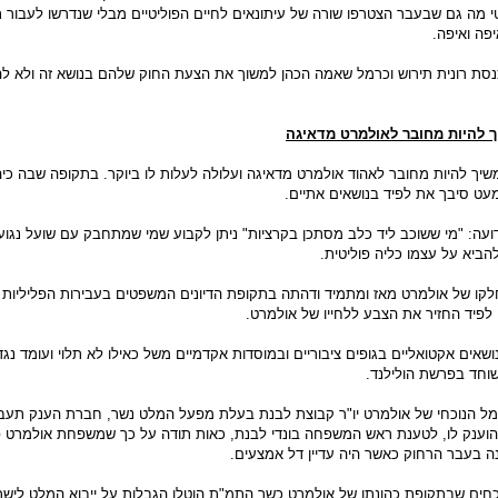
י מה גם שבעבר הצטרפו שורה של עיתונאים לחיים הפוליטיים מבלי שנדרשו לעבור 
יפה ואיפה.
נסת רונית תירוש וכרמל שאמה הכהן למשוך את הצעת החוק שלהם בנושא זה ולא ל
 להיות מחובר לאולמרט מדאיגה
שיך להיות מחובר לאהוד אולמרט מדאיגה ועלולה לעלות לו ביוקר. בתקופה שבה כיה
ט סיבך את לפיד בנושאים אתיים.
עה: "מי ששוכב ליד כלב מסתכן בקרציות" ניתן לקבוע שמי שמתחבק עם שועל נגו
ביא על עצמו כליה פוליטית.
לקו של אולמרט מאז ומתמיד ודהתה בתקופת הדיונים המשפטים בעבירות הפליליות 
 לפיד החזיר את הצבע ללחייו של אולמרט.
שאים אקטואליים בגופים ציבוריים ובמוסדות אקדמיים משל כאילו לא תלוי ועומד נגד
וחד בפרשת הולילנד.
מל הנוכחי של אולמרט יו"ר קבוצת לבנת בעלת מפעל המלט נשר, חברת הענק תעב
 הוענק לו, לטענת ראש המשפחה בונדי לבנת, כאות תודה על כך שמשפחת אולמרט
נה בעבר הרחוק כאשר היה עדיין דל אמצעים.
חים שבתקופת כהונתו של אולמרט כשר התמ"ת הוטלו הגבלות על ייבוא המלט לישר