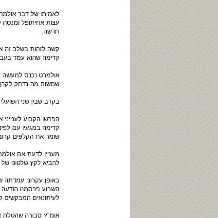
לאמיתו של דבר אולמרט
עצות אחיתופל ומנסה לנ
חדשה.
קשה לזהות בשלב זה א
קדימה שהוא עמד בעב
אולמרט נכנס למעשה לנ
שמשום מה נדחק לקרן זו
בקרב שבין שני השועלים
הפרשן הקבוע לענייני 
קדימה במגעיו עם לפיד
שומר את הקלפים קרוב 
מעניין לדעת אם אולמרט
להביא לקץ שלטונו של 
באופן עקרוני עמדתה ש
השבוע פרסמנו הודעה מ
לעיתונאים המבקשים ל
אומ"ץ סבורה שהטלת א