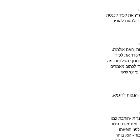
ריץ את לפיד לכנסת
 ולנסות להוריד
ת ,האם אולמרט
עודד את לפיד
טרוף מפלגתו.כמה
יד לכתוב מאמרים
פי ימי שישי
 והנסוח לדוגמא.
רית -חותכת כמו
ה ומתמקדת היטב
לפני הופעתו
ור - הוא בוחר