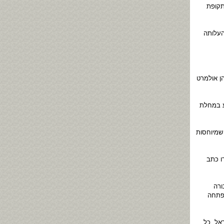
תקופת
העלותה
ן אולמרט
ע במחלת
שמיוחסות
ו כתב
ורה
 פתחה
אל. כל