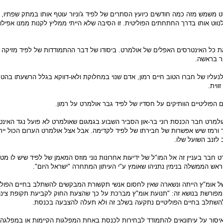
 משמש מזה כמה חודשים כיועץ הסתרים של לפיד ג'וניור עוטף אותו במתק שפתיו, מ
ווט אותו בדרך החתחתים הפוליטית. זו הסיבה שלא הייתי ממליץ לקנות ממנו אפילו 
ת כל האינטרסים האפלים של אולמרט. ביסודו של דבר ההתמודדות של לפיד מזיקה
ר בראשה.
עליו של חברו הטוב חיים רמון, אדם שנוי במחלוקת ולאו-דווקא בגלל הרשעתו בהטר
וית.
 הפוליטיים הוותיקים על חסדיו של לפיד גבר אולמרט על רמון.
אולמרט חבר הכנסת רוני בר-און הסביר השבוע בגמגום שאולמרט לא פועל נגד האינ
 ורמז שיש אפשרות של חבירתו של לפיד לקדימה. אבל אצל אולמרט הערום הכול ייתכ
לזנב השועל שלו.
 חבר בעניין זה אל המו"ל של ידיעות אחרונות נוני מוזס המאמן של לפיד שיש לו מט
ראש הממשלה בנימין נתניהו שאומץ ע"י העיתון המתחרה "ישראל היום".
ל אומ"ץ הייתה ונשארה שאין לחסום אנשי תקשורת המבקשים להשתלב בחיים הפוליט
פורשת בנושא זה: "תנועת אומ"ץ מברכת על כך שהצעת החוק לקביעת תקופת צינון
השתלב בחיים הפוליטיים נתקעה בשלב זה ולא תעלה להצבעה בכנסת.
יסור על עיתונאים להתמודד לבחירות לכנסת באחת המפלגות הקיימות או במפלגה