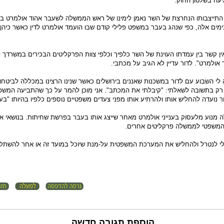
עה בשלטון החוק.
ת התייצבותו הנחרצת של השר נאמן לימינו של ראש הממשלה לשעבר אהוד אולמרט 
ימים אלה, כפי שנהג בעבר במשפט פלילי קודם שבו הועמד אולמרט לדין כאשר כיהן
ין קשר בין עמדתו העוינת של השר כלפיך וכלפי צוות הפרקליטים הבכירים במשרדך 
 אולמרט". לדור עדיין לא הגיב על מכתבי.
לי השבוע עם לדור במשכנות שאננים בירושלים כאשר שנינו הרצינו במכללה לביטחון
 רק בתשובה לשאלתי: "קיבלתי את המכתב". אני מוכן להמר על כך שהתביעה המשפ
 נועדה להחליש אותו ולהרתיע אותו מפני צעדים משפטיים נוספים כלפיו בהיותו "בעל 
מנוע מלעסוק בענייני אולמרט מאחר שייצג אותו בעבר בפרשת שחיתות. בנושאי א
המשפטי לממשלה פרקליטים אחרים.
י לנטרל ולהחליש את המערכת המשפטית על-מנת שיוכל במועד זה או אחר להשת
הוספת תגובה חדשה