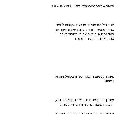
עת לנצל הזדמנויות ומדרגות שקופות לטפס
שון זה שנטשה חבר והלכה בעקבות ויחד עם
למד מי היא וכנראה אל מי תחבור לאחר
עשתה, אך הם בטלים בשישים
אה, מקסמום תתנסה כשרה בקואליציה, או
 אותה.
אמרך ידרבן את יחימוביץ' לתקן את דרכיה,
מעמדה הציבורי כמנהיגה חברתית נקיית
ברה מושחתת. מכאן החשיבות הרבה שנודעת