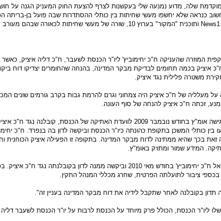
מוקדמת שלה, מדוע נמנעה שלי בעקשנות לצרף להצעת החוק המעניק הגנה על חושפי
חשוב כנראה שלא יחשפו מעשי שחיתות בין כותלי ההסתדרות שבה פועל בן-בריתה הפו
אלה, נחשפו בחודשים האחרונים על-ידי אומ"ץ, News1 ותוכנית "המקור" בערוץ 10, שורה של מע
ית המוזרה שהעניקה ח"כ יחימוביץ' ליו"ר הכנסת לשעבר, ח"כ דליה איציק, כאשר כ
כ איציק בכמה תחומים לבדיקת מבקר המדינה, בהנחה שהחומרים יצדיקו דוח ביקורת
ירת משטרה פלילית נגד איציק.
 מעלליה של ח"כ איציק היה צמחוני וגרם להרמת גבות בקרב גורמים שונים המכי
נע, זכתה ח"כ איציק להנחה של סוף העונה.
במקביל להעברת החומרים למבקר המדינה, הגישה אומ"ץ בחודש נובמבר 2009 לוועדת האתיקה של הכנ
עו בין כותלי המשכן בתקופת כהונתה כיו"ר הכנסת וביקשה לדון בה בנפרד. ח"כ יחי
קה זאת בכך שהיא ממתינה לדוח מבקר המדינה. בתקופה זו הפעילה איציק הכוחנית ו
יקה. המידע שמור ומתויק באומ"ץ.
אחרי שפורסם הדוח, אומ"ץ פנתה פעם נוספת אל ח"כ יחימוביץ' בחודש מאי 2010 וביקשה ממנה לד
ש בכספי ציבור לתועלתה הפרטית, שחרג מכללי המנהל התקין.
ו ליו"ר הכנסת, הכולל פרק מיוחד על הכנסת לרבות על יו"ר הכנסת לשעבר דליה א