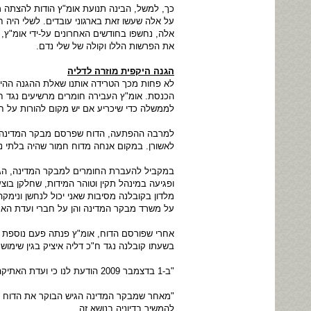
כך, למשל, הבינה תנועת אומ"ץ הודות להצתה 
על אלה שעשו זאת בארגוני עובדים. לשלי היה 
את הפרשות הללו וקולה של שלי נדם.
הגנה היקפית מוזרה לדליה
לא פחות מכך הטרידה אותנו שאלת ההגנה ההיקפ
הכנסת. אומ"ץ העבירה חומרים מרשיעים נגד ח"
לממשלה כדי שיכריע אם יש מקום להורות על חק
למרבה ההפתעה, הדוח שפרסם מבקר המדינה על
לאשורן. במקום אנחה מדוח חמור שהיה בלתי נמ
ופגיעה במינהל תקין וטוהר המידות, שחלקן בוצ
מלדון בקובלנה מסיבות שאני יכול לנחשן ונימ
על משרד מבקר המדינה והן על חברי ועדת האת
בשעתו קובלנה נגד ח"כ דליה איציק בגין שימו
"ב-1 בדצמבר 2009 הודעת לנו כי ועדת האתיקה תדון בקובלנה לאחר שתקבל לידיה את דוח מבקר המדינה בעניין זה".
"מאחר שמבקר המדינה הגיש הבוקר את הדוח של
להמשיך בדיוניה בנושא זה.