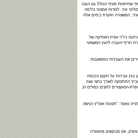
 שחיתויות סעיף הכולל גם הגנה
ליטי עיני. למרות אמצעי בלימה
שי שחיתות לכאורה שבהם מעורב עיני. המשטרה חוקרת בימים אלה
יהנה כיו"ר ועדת האתיקה של
 חריף ויועברו ליועץ המשפטי
רים את העובדות המסואבות
סת, קובלנה נגד ח"כ איציק בגין עבירות על תקנון הכנסת
מוביץ' התחמקה לאורך כחצי שנה
חסרת-המעצורים לחצים כפולים הן
ון בקובלנתה נגד ח"כ איציק. בפנייה נאמר: "תנועת אומ"ץ הגישה
יציק, אנו מבקשים מהוועדה