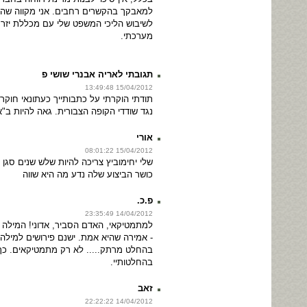
למאבקך בהקשרים רחבים. אני מקווה שהי
לשיבוש הליכי המשפט שלי עם מכללת יזרעאל
מערכתי.
תגובתי לאריה אבנרי שושי פ
15/04/2012 13:49:48
תודתי הוקרתי על כתבותייך כעתונאי חוק
נגד שודדי הקופה הצבורית. גאה להיות ב"
אורי
15/04/2012 08:01:22
שלי יחימוביץ צריכה להיות שלש שנים סגן
כושר הביצוע שלה נדע מה היא שווה
פ.כ.
14/04/2012 23:35:49
למתמטיקאי, האדם הסביר, אדוני! המילה
- אמירה שהיא אמת. ישנם פירושים למילה
בהחלט מרתק..... לא רק מתמטיקאים. כך
בהחלטותיי.
זאב
14/04/2012 22:22:22