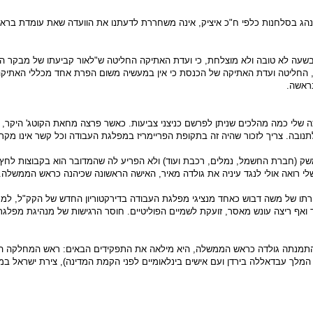
ג בסלחנות כלפי ח"כ איציק, אינה משחררת לדעתנו את הוועדה שאת עומדת בראשה 
ו ח"כ יחימוביץ' בשעה לא טובה ולא מוצלחת, כי ועדת האתיקה החליטה ש"לאור קביעתו של מבק
ק, החליטה ועדת האתיקה של הכנסת כי אין במעשיה משום הפרת אחד מכללי האתיקה
ראשה.
י כמה מהלכים שניתן לפרשם כניצני צביעות. כאשר פרצה מחאת הקוטג' היקר, ל
ובה. צריך לזכור שהיה זה בתקופת הפריימריז במפלגת העבודה וכל קשר אינו מקר
משק (חברת החשמל, נמלים, רכבת ועוד) ולא הפריע לה שהמדובר הוא בקבוצות לחץ
שלי רואה אולי לנגד עיניה את גולדה מאיר, האישה הראשונה שכיהנה כראש הממשלה.
רתו של משה דבוש כאחד מנציגי מפלגת העבודה בדירקטוריון החדש של הקק"ל, למר
ף ריצה עונש מאסר, זועקת לשמיים הפוליטיים. חוסר הרגישות של מנהיגת מפלגת 
התמנתה גולדה כראש הממשלה, היא מילאה את התפקידים הבאים: ראש המחלקה המדי
המלך עבדאללה בירדן ועם אישים בינלאומיים לפני הקמת המדינה), צירת ישראל ב