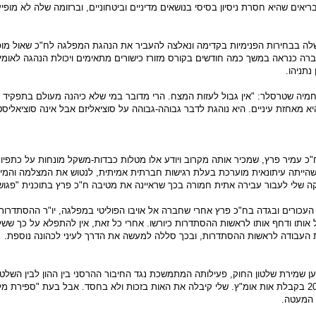
אים שהיא חסרת ניסיון בסיסי בנושאים מדיניים וביטחוניים, וברזומה שלה לא מופיע
כשלה בבחירות הפנימיות בקדימה ונאלצה להעביר את הנהגת המפלגה לח"כ שאול מו
צברה כנראה במשך כמה חודשים בקורס מזורז כישורים מתאימים ויכולת הנהגה לאומ
תניהו.
ה שטרסלר: "אין גבול לעזות המצח. הרי מדובר במי שלא כיהנה מעולם בתפקיד מיני
יא מאחזת עיניים. היא נוהגת לדבר גבוהה-גבוהה על סוציאליזם אבל אינה סוציאליסט
ח"כ עמיר פרץ, שמכיר אותה מקרוב ויודע אלו מטלות כבדות-משקל מונחות על כתפ
ייתה עיתונאית מוערכת בעלת רגישות חברתית אמיתית, לנטוש את המצלמה והמיקרופ
ה שלי לעבור עבירה אתית חמורה בכך שראיינה את מטיבה ח"כ פרץ בתוכנית "פגוש את
כורים ובגדה בח"כ פרץ אחרי שחברה אל אויבו הפוליטי במפלגה, יו"ר ההסתדרות עו
דל אותו ודחף אותו לראשות ההסתדרות כיורשו. אחרי כל זאת, אין להתפלא על כך ש
העבודה לראשות ההסתדרות, ובכך סללה למעשה את הדרך לעיני לכהונה נוספת.
ן שמירת שלטון החוק, פעילותה המתמשכת נגד החיבור ההרסני בין ההון לבין השלטו
פרלמנטארית נגד שחיתות, זיכו אותה בשנת 2007 בקבלת אות אומ"ץ. שלי קיבלה את האות בזכות ולא בחסד. אבל 
ל המעטה.