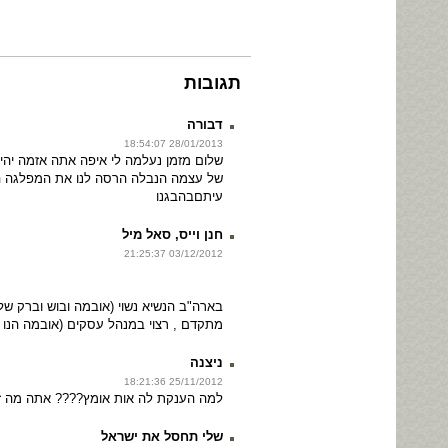
תגובות
דבורה
28/01/2013 18:54:07
שלום מזמן נעלמה לי איפה אתה אזמה יהי
של עצמה הנבלה הרסה לנו את המפלגה הכנ
עיתםבהבגנו
חנן וייס, סאל מיל
03/12/2012 21:25:37
בארה"ב הנשיא נשוי (אובמה ובוש וברק שלנו
מתקדם , רצוי במנהל עסקים (אובמה הנו JD, מעין דר' למשפטים).
ניצנה
25/11/2012 18:21:36
למה הענקת לה אות אומץ???? אתה מה ז
שלי תחסל את ישראל