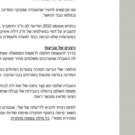
אנו מבקשים להעיר שהעובדה שמבקר המדינה נה
ובמלוא כובד הראש".
בחודש אוגוסט 2010 הודיעה לנ
להצביע על דופי בפעילותה של ח"כ דליה איצי
במערומיה שלא הביאה כבוד לוועדה ולעומדת ב
ניצנים של צביעות
בדרך להגשמת חלומה לראשות הממשלה עשתה של
לה העובדה שהצרכנים משלמים מחיר מופקע לתנ
והלאה: שלי הביעה תמיכה בוועדים הגדולים ב
המדינה בגרונה ונוהגות באזרחים כבני-ערובה. 
העובדה שלפני זמן קצר נתנה שלי את ידה לבחי
משפט השלום ברמלה בעבירות של קבלת שוחד וא
הציוני מדאיג ומבשר רעות.
לסיום רציתי להביא לידיעתה של שלי, שבטרם 
השאר קיימה בתוקף תפקידה שיחות סודיות עם 
ומזכירת מפא"י.
כל מילה נוספת מיותרת
.