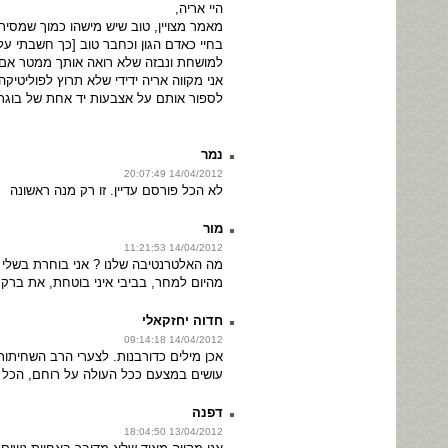
היי אריה,
מאמר מצויין, טוב שיש מישהו כמוך שמסי
בחיי כאדם הגון וכחבר טוב [כך חשבתי על
למושחת ונבזה שלא רואה אותך ממטר אם א
אני מקווה אריה ידידי שלא תרוץ לפוליטיקה
לספור אותם על אצבעות יד אחת של בוגר
נמר
14/04/2012 20:07:49
לא הכל פורסם עדיין. זו רק מנה ראשונה
מור
14/04/2012 11:21:53
מה האלטרנטיבה שלנו ? אני בוחרת בשלי ל
מהיום למחר, בביבי איני בוטחת, את ברק
חדוה יחזקאלי
14/04/2012 09:14:18
אכן מילים כדורבנות. לצערי הרב השחיתו
עושים במצעם ככל העולה על רוחם, הכל ע
דפנה
13/04/2012 18:04:50