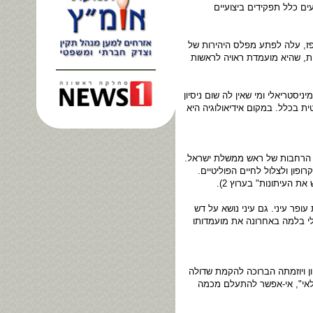
ים כלל תפקידים ביצועיים
פז, עלה לפתע מפלס היהירות של
ית, שהיא מועמדת ראויה לראשות
סטריאלי ומי שאין לה שום ניסיון
ית בכלל. במקום אידיאולוגיה היא
יו הרחבות של ראש ממשלת ישראל.
ון ולצלול לחיים הפוליטיים.
 העיתונות" בערוץ 2).
פר עיני. גם עיני נושא על דש
שלי בלמה באחרונה את מועמדותו
ן ויוזמתה הברוכה להקמת שדולה
בעת "ספירת מלאי", אי-אפשר להתעלם מכמה