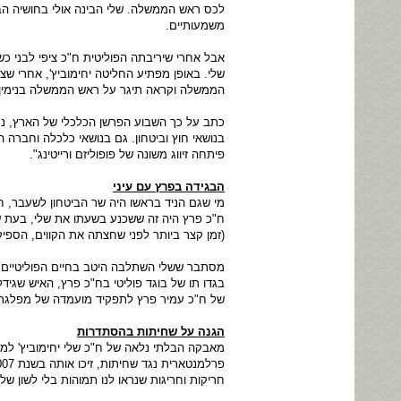
לכס ראש הממשלה. שלי הבינה אולי בחושיה הברי
משמעותיים.
אבל אחרי שיריבתה הפוליטית ח"כ ציפי לבני 
שלי. באופן מפתיע החליטה יחימוביץ', אחרי ש
הממשלה וקראה תיגר על ראש הממשלה בנימין נ
כתב על כך השבוע הפרשן הכלכלי של הארץ, נחמי
בנושאי חוץ וביטחון. גם בנושאי כלכלה וחברה ה
פיתחה זיווג משונה של פופוליזם ורייטינג".
הבגידה בפרץ עם עיני
מי שגם הניד בראשו היה שר הביטחון לשעבר, 
ח"כ פרץ היה זה ששכנע בשעתו את שלי, בעת שה
(זמן קצר ביותר לפני שחצתה את הקווים, הספיק
מסתבר ששלי השתלבה היטב בחיים הפוליטיים הע
בגדו תו של בוגד פוליטי בח"כ פרץ, האיש שגי
של ח"כ עמיר פרץ לתפקיד מועמדה של מפלגת 
הגנה על שחיתות בהסתדרות
מאבקה הבלתי נלאה של ח"כ שלי יחימוביץ' למע
חריקות וחריגות שנראו לנו תמוהות בלי לשון ש