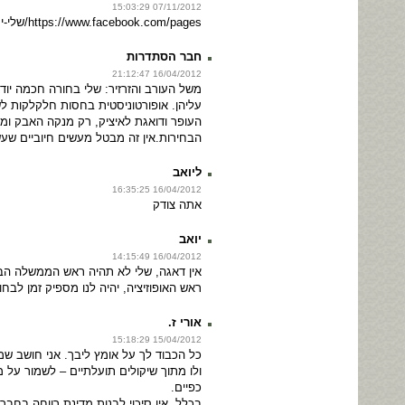
07/11/2012 15:03:29
https://www.facebook.com/pages/שלי-יחימוביץ-תחסל-את-ישראל/381768771901329
חבר הסתדרות
16/04/2012 21:12:47
משל העורב והזרזיר: שלי בחורה חכמה יוד
עליהן. אופורטוניסטית בחסות חלקלקות ל
העופר ודואגת לאיציק, רק מנקה האבק ומ
הבחירות.אין זה מבטל מעשים חיוביים ש
ליואב
16/04/2012 16:35:25
אתה צודק
יואב
16/04/2012 14:15:49
אין דאגה, שלי לא תהיה ראש הממשלה הב
ראש האופוזיציה, יהיה לנו מספיק זמן לבחון
אורי ז.
15/04/2012 15:18:29
כל הכבוד לך על אומץ ליבך. אני חושב שמ
ולו מתוך שיקולים תועלתיים – לשמור על 
כפיים.
בכלל, אין סיכוי לבנות מדינת רווחה בח