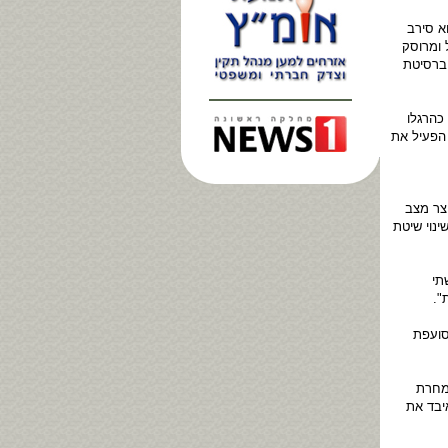
א סירב
 ומרוסק
יברסיטת
 כהרגלו
 הפעיל את
צר מצב
נוי שיטת
תי
".
סועפת
למחרת
יבד את