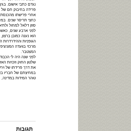
נגדם כתבי אישום. בגין
פרידה בחיבוק חם של א
אחרי פרישתו מהכנסת נ
כחצי תריסר שנים. במקב
סוזן דלאל למחול ולתיאט
לפני ארבע שנים, כאשר 
הוא נענה כמובן ברצון,
הגופניות וההידרדרות 
מרכזי בוועדה המוניציפ
המצטבר.
לפני שנה היה לי הכבוד
שלטון החוק וזכויות האז
את דרך פרידתו של וירש
במחיצתם של חבריו באו
טוהר המידות במדינה, 
תגובות