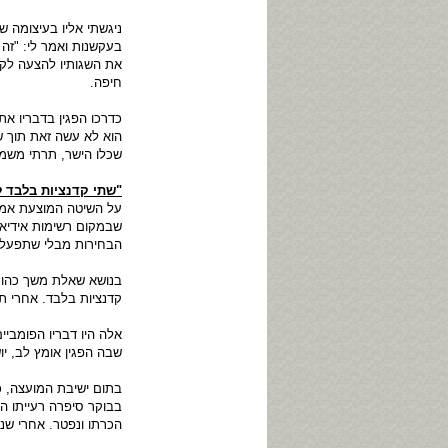
ניגשתי אליו בעיצומה ש
בעקשנות ואמר לי: "זה 
את השגותיו להצעה לקב
חיפה.
כדרכו הפגין בדבריו את
הוא לא עשה זאת תוך ש
שכלו הישר, תרתי משמ
"שתי קדנציות בלבד ל
על השיטה המוצעת אמר 
שבמקום רשימות אידיאו
הבחירות מבלי שתפעל 
בנושא שאלת משך כהונ
קדנציות בלבד. אחרי ת
אלה היו דבריו הפומביי
שבה הפגין אומץ לב, יו
בתום ישיבת המועצה, כ
בבוקר סיפרה רעייתו הנ
הכרתו ונפטר. אחרי שנו