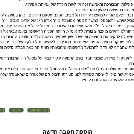
 פעילותו המבורכת והאמיצה זכה אז לאות הוקרה של עמותת אמית"י.
זרחים הפועלים למען טוהר המידות
בחר פעם שנייה למועצת עיריית תל אביב, הפעם מטעם הירוקים, וכיהן במועצה עד 
יל שימש וירשובסקי במשך תקופה ממושכת כיו"ר ארגון הגג של ארגוני הנכים, יו"ר 
רון, וכמפורט לעיל - יו"ר ארגון עולי מרכז אירופה. במקביל קיבל את התואר יקיר תל
הוחלט להקים מועצה ציבורית ליד אומ"ץ, הייתה הפנייה הראשונה באופן טבעי אל וי
 סייע לנו להקים את המועצה ושימש במשך שנתיים כמשנה ליו"ר המועצה. למרות מגב
הבלתי פוסקת במצבו הגופני, הוא נרתם במרץ רב לעשייה. נטל חלק פעיל בדיונים וש
לית שחבריה לא חדלו להתפעל מרעיונותיו ומהצעותיו רוויות החוכמה הבלתי נדלית והני
 להעניק לו באירוע פומבי חגיגי בשם התנועה עיטור כבוד על מפעל חייו המבורך למ
רח.
ובסקי מהעולם נהוג לכנות "מות נשיקה". כמה סמלי הדבר שוירשובסקי סיים את חייו
מ"ץ, שהעניקו לו שעות ספורות לפני פטירתו חיבוק חם של אזרחים שהאג'נדה שלהם
מטרה שלמענה הוא לחם כל חייו.
הוספת תגובה חדשה