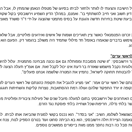
ל הישיבה והצעתי לו לוותר ולחזור לביתו בסיועו של מטפלו הנאמן שהמתין לו, אבל הו
דיון חשוב ואני חייב להשתתף בו". ואמנם, במהלך הדיון השמיע וירשובסקי בקול שקול
יעת שיטת בחירות חדשה והוגנת על בסיס מתמטי שהוצגה על-ידי ד"ר סושרד מאונ
 זכרונו הפנומנאלי כאשר ציין תאריכים ושמות של אישים ואירועים פוליטיים, אבל שלא
ימוש בדברים שנאמרו באזמל חד מילולי שתמיד היה משולב בהומור דק. הפעם הוא
ע.
ראשי ערים"
וירשובסקי: "זו שיטה מסובכת ומפותלת גם אם נכונה מבחינה מתמטית. עלול להיוו
לוגיות נקבל מישמש שאזרח בר-דעת אינו יכול לקבל זאת. אם אומ"ץ תעלה הצעה לשי
להבטחת תחוקה לישראל, נחמיץ את המטרה שלשמה אנחנו פועלים".
תם של ראשי ערים אמר: "אני מציע להגביל את תקופת כהונתם של ראשי הערים לש
קופה זו יורד התפקוד שלהם ועולה רמת ההסתאבות, נוצרות קליקות והשחיתות חוגגת
ם האחרונים של וירשובסקי בתום למעלה מיובל שנים של פעילות ציבורית ופוליטית מ
שר בלתי נדלה, חריפות-שכל ושחייה בלתי פוסקת נגד הזרם.
שנשאל לשלומו, השיב: "אני בסדר". הוא נכנס בקושי למונית שהביאה אותו לביתו. 
אמנה הציירת ויולה וירשובסקי, הוא בא הביתה סחוט ועוד בטרם הספיק לנוח, צנח א
ת סבל כה רבות נחסך ממנו מוות בייסורים ממושכים נוספים.