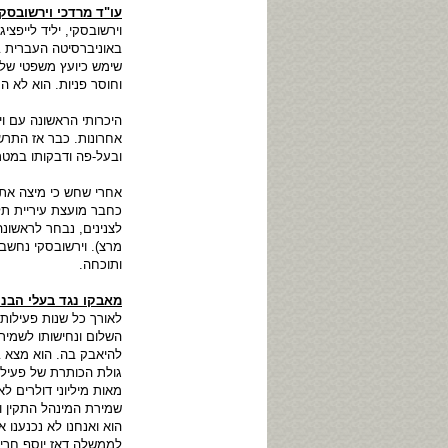
עו"ד מרדכי וירשובסקי
שימש כיועץ משפטי של נ
וחוסר פניות. הוא לא ה
היכרותי הראשונה עם ו
אחרונות. כבר אז התרשמ
ובעל-פה ודבקותו במטר
אחרי שחש כי מיצה את 
לצנינים, נבחר לראשונ
מרצ). וירשובסקי נחשב
ותוכחה.
מאבקו נגד בעלי הבנק
לאורך כל שנות פעילות
השלום ונחישותו לשמירת
להיאבק בה. הוא מצא בי
גולת הכותרת של פעילו
מאות מיליוני דולרים 
שמירת המינהל התקין ו
הוא ואנחנו לא נכנענו
לממשלה דאז יוסף חריש