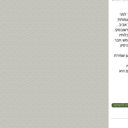
לפני
עמותת
 אביב.
רשובסקי.
לותיו
ימש חבר
סיון
ען שמירת
 היא