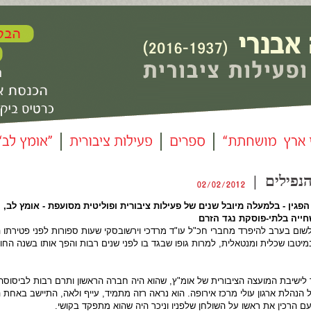
הנפילים |
הפגין - בלמעלה מיובל שנים של פעילות ציבורית ופוליטית מסועפת - אומץ לב, י
חייה בלתי-פוסקת נגד הזרם
שלשום בערב להיפרד מחברי חכ"ל עו"ד מרדכי וירשובסקי שעות ספורות לפני פטירתו
עדיין במיטבו שכלית ומנטאלית, למרות גופו שבגד בו לפני שנים רבות והפך אותו בשנה הח
ר לישיבת המועצה הציבורית של אומ"ץ, שהוא היה חברה הראשון ותרם רבות לביסוסה
הנהלת ארגון עולי מרכז אירופה. הוא נראה רזה מתמיד, עייף ולאה, התיישב באחת ה
ם הרכין את ראשו על השולחן שלפניו וניכר היה שהוא מתפקד בקושי.