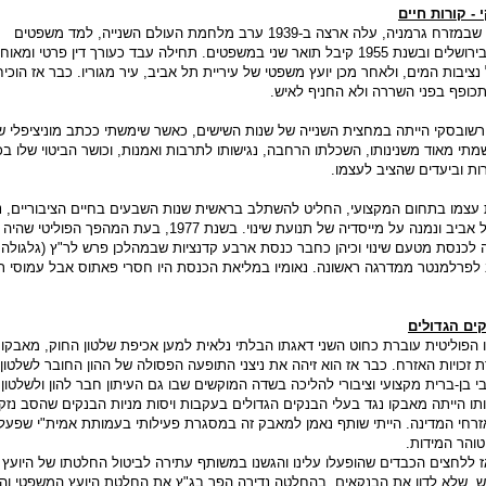
 - קורות חיים
וירשובסקי, יליד לייפציג שבמזרח גרמניה, עלה ארצה ב-1939 ערב מלחמת העולם השנייה, למד משפטים
באוניברסיטה העברית בירושלים ובשנת 1955 קיבל תואר שני במשפטים. תחילה עבד כעורך דין פרטי ומא
ציבות המים, ולאחר מכן יועץ משפטי של עיריית תל אביב, עיר מגוריו. כבר אז הוכיח 
תכופף בפני השררה ולא החניף לאיש.
ירשובסקי הייתה במחצית השנייה של שנות השישים, כאשר שימשתי ככתב מוניציפלי של
תי מאוד משנינותו, השכלתו הרחבה, נגישותו לתרבות ואמנות, וכושר הביטוי שלו ב
ות וביעדים שהציב לעצמו.
עצמו בתחום המקצועי, החליט להשתלב בראשית שנות השבעים בחיים הציבוריים, 
כחבר מועצת עיריית תל אביב ונמנה על מייסדיה של תנועת שינוי. בשנת 1977, בעת המהפך הפו
ה לכנסת מטעם שינוי וכיהן כחבר כנסת ארבע קדנציות שבמהלכן פרש לר"ץ (גלגולה
 לפרלמנטר ממדרגה ראשונה. נאומיו במליאת הכנסת היו חסרי פאתוס אבל עמוסי תו
ים הגדולים
ו הפוליטית עוברת כחוט השני דאגתו הבלתי נלאית למען אכיפת שלטון החוק, מאבקו 
 זכויות האזרח. כבר אז הוא זיהה את ניצני התופעה הפסולה של ההון החובר לשלטון,
 בן-ברית מקצועי וציבורי להליכה בשדה המוקשים שבו גם העיתון חבר להון ולשלטון.
תו הייתה מאבקו נגד בעלי הבנקים הגדולים בעקבות ויסות מניות הבנקים שהסב נזק
לאזרחי המדינה. הייתי שותף נאמן למאבק זה במסגרת פעילותי בעמותת אמית"י שפעל
טוהר המידות.
 אז ללחצים הכבדים שהופעלו עלינו והגשנו במשותף עתירה לביטול החלטתו של היועץ
, שלא לדון את הבנקאים. בהחלטה נדירה הפך בג"ץ את החלטת היועץ המשפטי והו