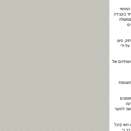
המחוזי
חד בעבירה
הממשלה
ים
וק, טען
ל-ידי
ועותיהם של
מעטפות
ומנים
עה
שה לחקור
 הוא קיבל
ר כי