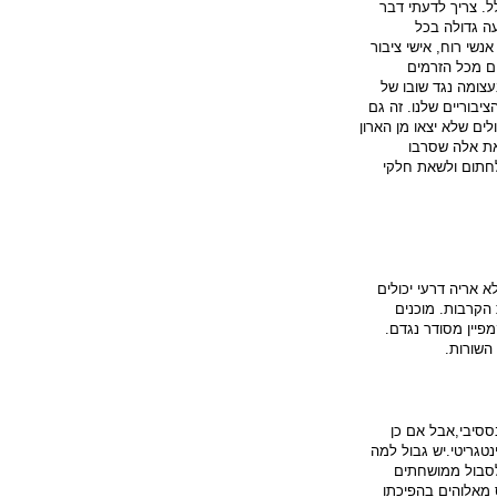
לל. צריך לדעתי דבר
ה גדולה בכל
נשי רוח, אישי ציבור
ם מכל הזרמים
עצומה נגד שובו של
ציבוריים שלנו. זה גם
לים שלא יצאו מן הארון
את אלה שסרבו
לחתום ולשאת חלקי
א אריה דרעי יכולים
הקרבות. מוכנים
פיין מסודר נגדם.
השורות.
סיבי,אבל אם כן
טגריטי.יש גבול למה
סבול ממושחתים
ס מאלוהים בהפיכתו