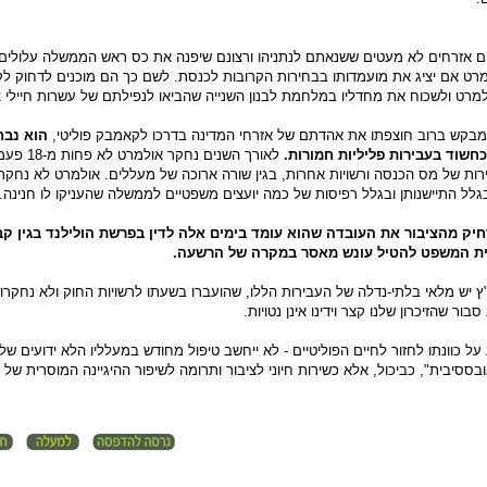
ם אזרחים לא מעטים ששנאתם לנתניהו ורצונם שיפנה את כס ראש הממשלה עלולים
רט אם יציג את מועמדותו בבחירות הקרובות לכנסת. לשם כך הם מוכנים לדחוק לקר
רט ולשכוח את מחדליו במלחמת לבנון השנייה שהביאו לנפילתם של עשרות חיילי צ
שמבקש ברוב חוצפתו את אהדתם של אזרחי המדינה בדרכו לקאמבק פוליטי,
הוא נבח
כחשוד בעבירות פליליות חמורות.
לאורך השנים נחקר
ת של מס הכנסה ורשויות אחרות, בגין שורה ארוכה של מעללים. אולמרט לא נחקר
גלל התיישנותן ובגלל רפיסות של כמה יועצים משפטיים לממשלה שהעניקו לו חנינה.
יק מהציבור את העובדה שהוא עומד בימים אלה לדין בפרשת הולילנד בגין קב
ית המשפט להטיל עונש מאסר במקרה של הרשעה.
 יש מלאי בלתי-נדלה של העבירות הללו, שהועברו בשעתו לרשויות החוק ולא נחקרו
ר שהזיכרון שלנו קצר וידינו אינן נטויות.
על כוונתו לחזור לחיים הפוליטיים - לא ייחשב טיפול מחודש במעלליו הלא ידועים של
ובססיבית", כביכול, אלא כשירות חיוני לציבור ותרומה לשיפור ההיגיינה המוסרית של 