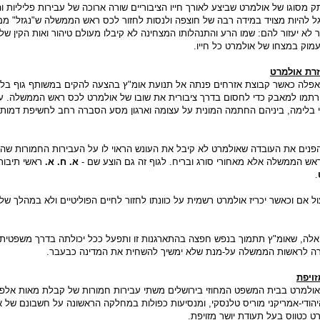
ק מסוגו של אולמרט שביצע לאורך חייו הציבוריים שורה ארוכה של עבירות פליליות ו
גל להיות מצויד במידה רבה של חוצפה ולנסות לחזור לכס ראש הממשלה ש"נגזל" ממ
 לא יעזור להם: שמו הרע והתנהלותו המצחינה לא קיבלו מעולם טיהור ואות הקין של
מוק במצחו של אולמרט כל חייו.
זרת אולמרט
אפלה כאשר קבוצת אזרחים פנתה אל תנועת אומ"ץ בהצעה להקים במשותף גוף בלתי
ירתמו למאבק כדי לחסום בדרך ציבורית את שובו של אולמרט לכס ראש הממשלה. על
י בלימה, ביניהם החתמה המונית על עצומה וארגון מסע הסברה רחב לחשיפת דמותו
הפנים את העובדה שאולמרט לא קיבל את העונש הראוי לו על העבירות החמורות שהו
אש הממשלה אלא מאחורי סורג ובריח. לגוף זה גם הוצע שם -
א. ח. א.
ראשי תיבות
.
 אם וכאשר יכריז אולמרט רשמית על כוונתו לחזור לחיים הפוליטיים ולא במהלך שלי
אלה, שאומ"ץ תתמוך בנפש חפצה בהתארגנות זו ותפעל ככל יכולתה בדרך משפטית ו
ה לראשות הממשלה על-מנת שלא ימשיך להשחית את המדינה כבעבר.
זויפת
 אולמרט בבית המשפט המחוזי בירושלים משתי עבירות חמורות של קבלת מאות אלפי
הודי-אמריקני מוריס טלנסקי, ומנסיעות כפולות במחלקה הראשונה על חשבונם של אר
 כטווס בעל תעודת יושר מזויפת.