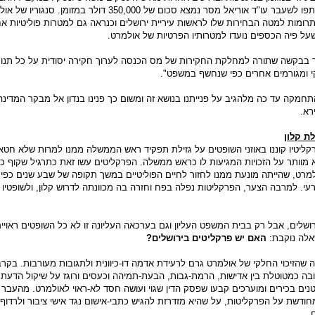
בכספת של פרקליטו ושותפו לשעבר עו"ד אוריאל מסר נמצא סכום של 350,000 דולר במזומ
תרומות למטה הבחירות שלו לראשות עיריית ירושלים וכנראה גם למטרות פוליטיות א
ל פיה הכספים נועדו למטרותיו הפרטיות של אולמרט.
יך בבקשה שתורה למחלקת החקירות של מס הכנסה לערוך חקירה יסודית על כל תנו
 ומגורמים אחרים כפי שנחשף במשפט".
תחמקה עד כה מלהגיב על פנייתנו בנושא זה ומשום כך פנינו בנדון אל מבקר המדינ
רא.
ת קלון
פרקליטיו קוננו באוזני השופטים על גזילת תפקיד ראש הממשלה ממנו למרות שלא חטא
א מוותר על הזכויות המגיעות לו כראש ממשלה. הפרקליטים עשו זאת כתרגיל שקוף כד
למרט, שהייתה מונעת ממנו לחזור לחיים הפוליטיים במשך תקופה של שבע שנים כפי
רעי. למרבה הצער, הפרקליטות נפלה בפח וחזרה בה מכוונתה לדרוש קלון, ולשופטיו
שלים, אבל רק בבית המשפט העליון וגם בערכאה העליונה זו לא כל השופטים ראויי
שאלה נוקבת:
האם יש פרקליטים בירושלים?
 שהזיכוי החלקי של אולמרט גרם לרעידת אדמה דו-כיוונית ולתגובות מעורבות. בקרב
בה כמטוטלת בין אדישות, הרמת-גבות, הבעת-תמיהה וכעסים ורוגז על שיקול הדעת
נים בכירים ומוערכים קבעו שפסק הדין שגוי ועושה חסד לא-ראוי לאולמרט. מהעבר 
דשת על הפרקליטות, על שהיא מזדרזת להגיש כתבי-אישום נגד אישי ציבור ולרדוף
.