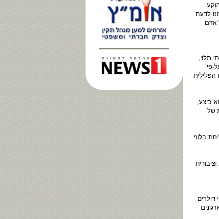
הוקע
נו לדעת
 אדם
 תלוי,
-פי
 הפלילית
א ביצע,
 של
חת בלוני
ציבורית
 דולרים
גונים