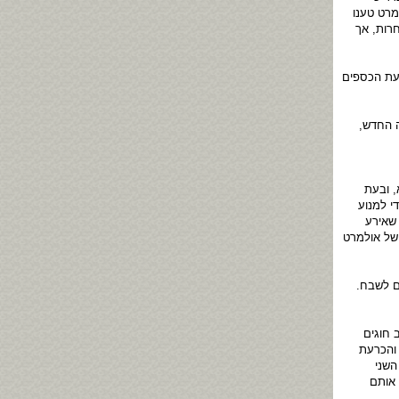
ן. סנגוריו של אולמרט טענו
חרות, אך
עת הכספים
ה החדש,
, ובעת
י למנוע
 שאירע
 של אולמרט
ם לשבח.
 חוגים
 והכרעת
השני
 אותם