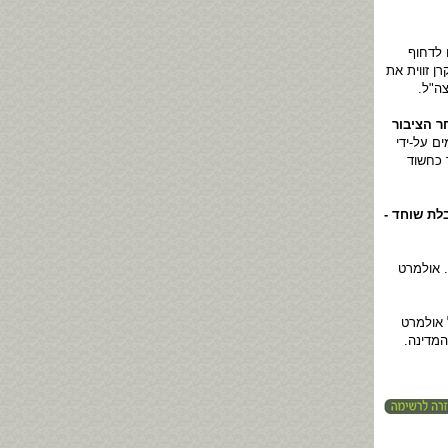
 לדחוף
ן זווית את
ה"ל.
ר הציבור
 אולמרט לא פחות מ-18 פעמים על-ידי
 כחשוד
לת שוחד -
. אולמרט
 אולמרט
המדינה.