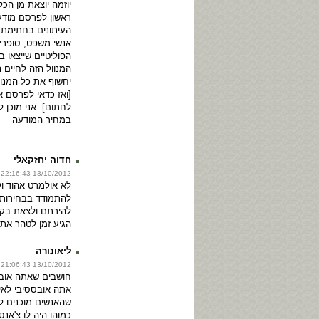
יוזמה יוצאת מן הכ
ראשון לפרסם מודע
העיתונים בחתימת א
אנשי משפט, סופרי
הפוליטיים שייצאו ב
המנוול הזה לחיים ה
יחשוף את כל המנוו
[ואז כדאי לפרסם 
לחתום]. אני מוכן 
במחיר המודעה
חדוה יחזקאלי
13/10/2012 22:16:43
לא אולמרט אהוד ול
להתמודד בבחירות 
להירתם ולצאת בקמ
הגיע זמן לטהר את 
ליאונורה
13/10/2012 21:06:43
חושבים שאתה אובס
אתה אובססיבי לאינ
שהאנשים מוכנים ל
כמוהו.היה לו צ'אנ