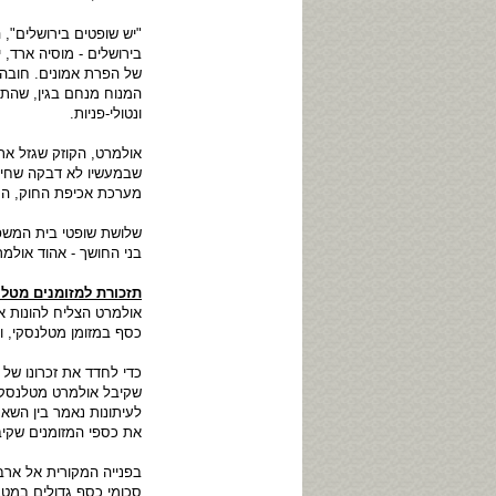
"יש שופטים בירושלים",
בירושלים - מוסיה ארד, 
של הפרת אמונים. חובה
המנוח מנחם בגין, שהתכו
ונטולי-פניות.
אולמרט, הקוזק שגזל את
שבמעשיו לא דבקה שחיתו
מערכת אכיפת החוק, המ
שלושת שופטי בית המשפט
בני החושך - אהוד אולמר
תזכורת למזומנים מטל
אולמרט הצליח להונות א
כסף במזומן מטלנסקי, ונ
כדי לחדד את זכרונו של
שקיבל אולמרט מטלנסקי 
לעיתונות נאמר בין השא
את כספי המזומנים שקיב
בפנייה המקורית אל ארב
סכומי כסף גדולים במט