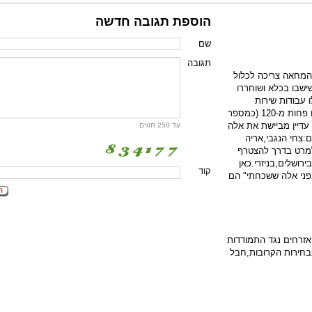
הוספת תגובה חדשה
שם
תגובה
מחאה צריכה לכלול
ישבו בכלא ושוחררו
 עבודות שירות
הרשימה לשמחתינו פחות מ-120 (כמספר
עדיין מביישת את אלה
עד 250 תווים
ם:צחי הנגבי,אריה
ולמרט בדרך להצטרף
רושלים,בניזרי.כאן
קוד
פני אלה ששכחתי" הם
 אזרחים נגד התמודדות
חירות הקרובות,חבל