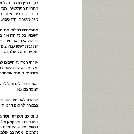
רק עבריין סדרתי בעל ות
מהחיים הפוליטיים, מסו
חבריו הקרובים. שום דבר
מגה-מושחת יהיה טבוע ע
מתגייסים לבלום את ח
השבוע בקעה קרן אור ב
שיכלול אלפי אזרחים שי
התוכנית ייעשו כמה צעד
האמיתית של אולמרט.
אזרחי המדינה חייבים ל
ומקומו הוא לא בלשכת ר
אזרחים חוסמי אולמרט
הגוף אמור להתחיל לפעול
הניסוי מטעמו.
הבהרנו לאזרחים טובים 
במטרה לחסום דרכו חזר
טווס עם תעודת יושר מ
מאז זיכויו המפוקפק של
במזומן מאיש העסקים הי
נתמכים, מסתובב אולמרט