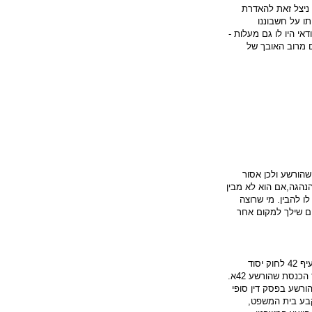
ניצל זאת להאדרת
ו על חשבוננו
דאי היו לו גם מעלות -
ם מרוב האובך של
שהורשע ולכן אסור
נהגה,אם הוא לא מבין
לו להבין. מי שרוצה
ים שילך למקום אחר
משטר נשיאותי - סעיף 42 לחוק יסוד
הכנסת קובע: חבר הכנסת שהורשע 42א.
ורשע בפסק דין סופי
קבע בית המשפט,