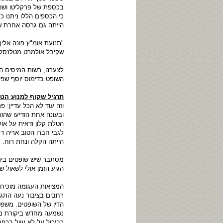
כי הכספים הללו ניתנו כ
הייתה גם גרסה אחרת שע
"תנועת אומ"ץ פונה אל
שקיבל אולמרט מטלנסקי
לצערנו, רשות המיסים ה
השופט בדימוס יוסף שפי
תרגיל שקוף למנוע הטל
וזה עוד לא הכל עדיין: 
ובעונה אחת הודיעו שהו
הטלת קלון ודאית על או
לגבי חברו הטוב אריה ד
הייתה הקלה ונחת רוח.
מסתבר שיש שופטים בירו
הגיע הזמן אולי לשאול 
המציאות העגומה מוכיחה
רחבים בציבור נעה התגו
הדין של השופטים. משפט
נשמעה מחדש ביקורת מחו
כביכול על לא עוול בכפם