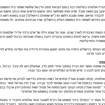
 הכריז אולמרט בעליצות רבה בתום הקראת פסק הדין של שלושת שופטי בית המשפט 
יעקב צבן ומשה סובל, שזיכו אותו משלושה כתבי אישום והרשיעו אותו בכתב אישום א
 להבהיר מראש, שאת מטבע הלשון הזו ("יש שופטים בירושלים") טבע בשעתו ראש 
ון בפירוש לשופטי בית המשפט העליון בירושלים, שהיו מבחינתו אמיצים, חד-משמעי
 הקופה הציבורית לאורך שנים, עטה על עצמו הילה של אדם נרדף על-ידי שלטונות הח
ת אישית, וביקש לזכותו בתמיכה ציבורית רחבה בעוולה שנגרמה כביכול לשמו הרע ע
שטרה והפרקליטות.
 המחוזי בירושלים החזירו את מחוגי השעון אחורנית ודירדרו את המדינה מחדש לזר
ט וחבר מרעיו.
נסקי
ת שופטיו כאשר הוא הכריז בפומבי אחרי פסק הדין, שמעולם הוא לא קיבל, כביכול, 
תן להם להבין כי פרש מהחיים הפוליטיים וזה עונש כבד עבורו.
 אולמרט, פנתה השבוע אומ"ץ מחדש אל רשות המיסים בדרישה לבדוק את פרשת המז
והוסתרו בכספת של חברו הטוב ושותפו לדבר עבירה, עורך הדין אוריאל מסר. בהוד
ר: "תנועת אומ"ץ פנתה הבוקר פעם נוספת אל מנהל רשות המיסים דורון ארבלי בבק
ל אהוד אולמרט ממוריס טלנסקי כפי שהוכח במשפטו של אולמרט".
לי נאמר כי "במהלך בירור משפטו של רה"מ לשעבר אהוד אולמרט התברר כי בשעתו
בע זר במזומן במעטפות ובדרכים אחרות מאיש העסקים משה טלנסקי. במקביל התבר