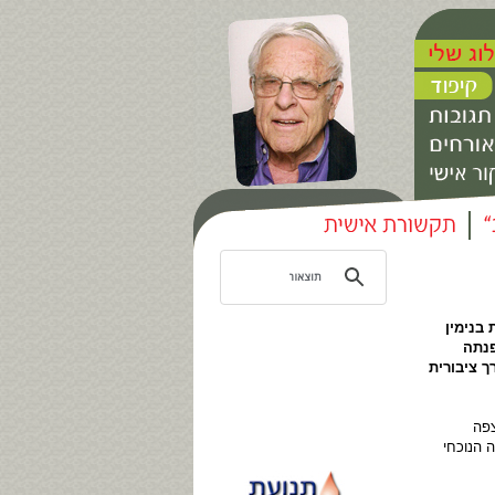
בנימין
פנתה
ך ציבורית
צפה
 הנוכחי