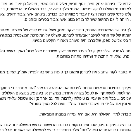
 לך, ביניהם יצחק זמיר, יוסף חריש, אליקים רובינשטיין, מיכאל בן-יאיר ומני מזוז 
 טרחתי מעולם לבקש פגישה. המינוי שלך נראה לי, כבר מהשלבים הראשונים, כבעי
 פרטי שנים רבות וייצגת עברייני צווארון לבן כבדים, ביניהם אישי ציבור ידועים שא
ייתה לי גם תחושה שיש לך מורא מפני אישי ציבור בכירים וכוחניים.
ך היה שר המשפטים הנוכחי, פרופ' יעקב נאמן, שעל גבו יש קופה של שרצים. מאחר ש
יוזמתו של שר החוץ לשעבר אביגדור ליברמן, ששלט על המערכת המשפטית במסגר
ר בלי צל של ספק, שליברמן היה מעורב מאחורי הקלעים במינוי.
תה לא יודע, שליברמן קיבל בעבר שירותי ייעוץ משפטיים אצל פרופ' נאמן, כאשר הלה
 פרט שולי. יד רוחצת יד ושתיהן נותרות מזוהמות.
 בעבר לקוח שתבע את ליברמן ומשום כך טענת בתשובה לפניית אומ"ץ, שאינך מנו
קידך בנסיבות טראגיות טרחת לפרסם את ההצהרה הבאה: "הנני מתחייב כי בתוקף 
החלטות, להשתתף, או לטפל בצורה אחרת, במישרין או בעקיפין, בנושאים העלולים ל
ינים... בכל תיק או עניין בו טיפלתי (לרבות יחד עם אחרים) ו/או שטופל על-ידי משר
שי ובין אם על-ידי מי מעובדי משרד עוה"ד, וזאת לכל משך כהונתי".
ובדת למדי; השאלה היא, אם היא עמדה במבחן המציאות.
 היה בנימין נתניהו, שהוחשד בתקופת כהונתו הראשונה כראש ממשלה יחד עם רעי
רות. נכון שנתניהו הוא ה"בוס" שלך בתפקידך כיועץ לממשלה שבראשותו, אבל בת