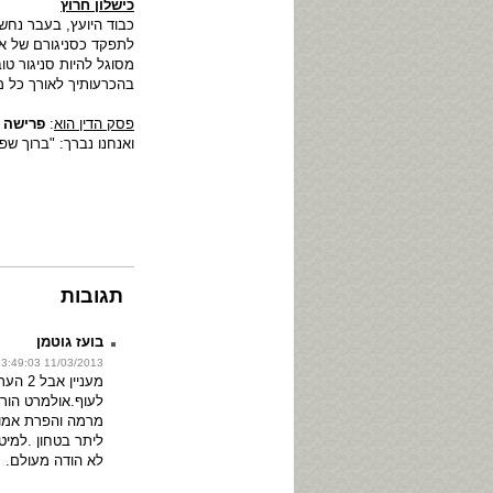
כישלון חרוץ
כבוד היועץ, בעבר נחש
לתפקד כסניגורם של אי
מסוגל להיות סניגור טו
בהכרעותיך לאורך כל מ
פסק הדין הוא
:
פרישה מ
ואנחנו נברך: "ברוך שפט
תגובות
בועז גוטמן
11/03/2013 23:49:03
מעניין 
לעוף.אולמרט הור
מרמה והפרת אמונ
ליתר בטחון .למיטב
לא הודה מעולם.