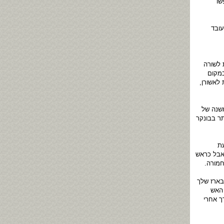
שו
עובד
 לשורה
במקום
לאשורן,
משנה של
ר בבונקר
עת
 אבל כראש
חמורה.
בארז שלך
האש
ך אחרי