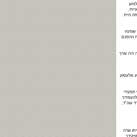
למען
יתי,
תה היית
מינויו
ת ההסכם
 היה עורך
ע מלעסוק
תפקידי
העמידני
ד עוה"ד,
יתו שרה
פקידך