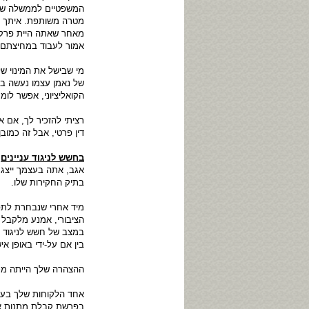
המשפטיים לממשלה שקדמו
מטרה משותפת. איתך לא
מאחר שאתה היית פרקליט
אמור לעבוד במחיצתם. ה
מי שבישל את המינוי של
של נאמן עצמו נעשה ב
הקואליציוני, אפשר לומ
רציתי להזכיר לך, אם א
דין פרטי, אבל זה כמובן
בחשש לניגוד עניינים
אגב, אתה בעצמך ייצגת
בתיק החקירות שלו.
מיד אחרי שנבחרת לתפ
הציבורי, אמנע מלקבל 
במצב של חשש לניגוד עני
בין אם על-ידי באופן אי
ההצהרה שלך הייתה מכ
אחד הלקוחות שלך בעבר
בפרשת קבלת מתנות אסו