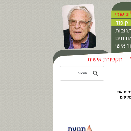
חית את
תיקים