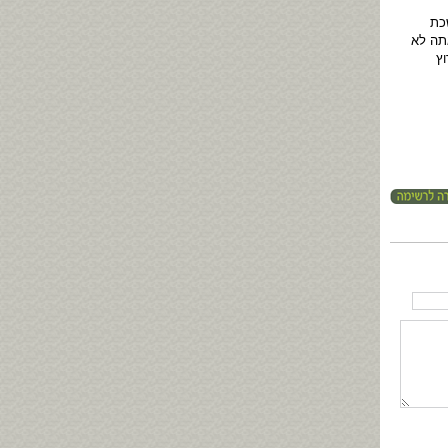
כת
תה לא
וץ