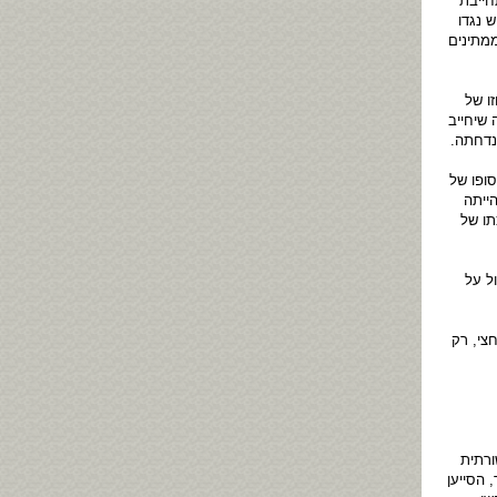
חייבת
 נגדו
מתינים
ו של
 שיחייב
נדחתה.
ופו של
ייתה
תו של
ל על
צי, רק
רתית
 הסייען