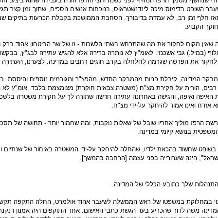
חרי שנחשף מסמך הרפז המזויף לפני כשנה וחצי והרפז הודה בעבירה שהוא ביצע, הת
בר השופט בדימוס מיכה לינדנשטראוס, בנוכחות אנשים נוספים, שתוך זמן קצר תגיש
אז חלף זמן רב, לא עמדת בדיבורך. הסחבת הממושכת בקבלת הכרעות בתיקים שמ
וקך הקבוע.
שאין מקום לחקור את מה שהתרחש בשתי הלשכות - זו של שר הביטחון אהוד ברק וז
ף (במיל.) גבי אשכנזי. לאומ"ץ לא נותרה ברירה אלא להגיש עתירה לבג"ץ, בבקשה
לחקור את הפרשה שגרמה לחלחלה בקרב חוגים רחבים במדינה. לצערנו, העתירה 
בקר המדינה, קיבלת פניות מהמבקר החדש, מהפצ"ר ומגורמים נוספים והיססת. בס
 רבים, הורית על חקירת מצ"ח (משטרה צבאית חוקרת) מצומצמת בלבד. אומ"ץ לא ה
ת האיפה ואיפה, והגישה באחרונה עתירה חדשה שתורה לך על חקירת משטרה בלשכ
 אזרח ואינו אמור להיחקר על-ידי מצ"ח.
שת הרפז מוליך אחריו שובל של שאלות נוקבות, ומה שחמור יותר - תחושה של תסכו
שפטית בנושא קיומי במדינה.
שופט שחשוד בהכאת ילדיו, שהחלה להיחקר על-ידי המשטרה באיחור של שנתיים וח
ראל", הינה שערורייה בפני עצמה [הרחבה בהמשך].
תנהלות שלך כתובע הכללי של המדינה.
וי במחלוקת במשפטו של ראש הממשלה לשעבר אהוד אולמרט, החלה התקפה תקשו
דינה משה לדור שהכריע בעד הגשת כתבי האישום. אחד התוקפים היה אמנון דנקנר,