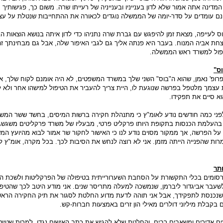
מדינה אתה אמור שלא לדון בענייניו ובענייניה של רעייתו שרה. משום כך, פגישותיך 
נם עומדים על סדר-יומה של הממשלה נוגדים לכאורה את ההתחייבות שנטלת על עצ
לעייפה, מצאת זמן להיפגש עם גברת שרה נתניהו כדי לדון איתה בנושא הוצאות ה
ת אביה המנוח. בעבר היא פנתה אליך גם לגבי האיפור שלה, אבל גם מבחינתך זה
פול למשרד ראש הממשלה.
ס"
רופ' נאמן, שהוא ה"בוס" השני שלך במשרד המשפטים, לא היה אומנם לקוח שלך, א
עצמך מלטפל בפרשה שנוגעת לו, היית צריך להעביר את הטיפול למישהו אחר ולא 
וא סיים את תפקידו.
פני כמה חודשים נודע לאומ"ץ כי מתנהלת חקירה ברשות המיסים, בחשד ששר המש
 בהעלמת הכנסות בתקופת היותו פרקליט פרטי, מבעליו של משרד פרקליטים משגשג
על הפרשה, אך ממקור מסוים נודע לנו כי האישור לחקור שר אמור לבוא מהיועץ המ
רות שהפנייה הייתה מזמן. אני לא רוצה לנחש את הסיבות לכך. בכל מקרה, אומ"ץ ל
תר
פרסומים בכלי התקשורת על הסחבת השערורייתית בטיפולה של הפרקליטות ולשכת הי
עבר אביגדור ליברמן, שנמשכה למעלה מתריסר שנים. אני מודע היטב לכך שהטיפ
שנכנסת לתפקידך, אבל אני תוהה לדעת מדוע החלטת לסגור את תיק החקירה הראשי
 בקבלת מיליוני דולרים מאילי הון זרים באמצעות חברות-קש.
ם אדירים ומשאבים רבים, והחלטת שלא להגיש את כתב האישום נגדו, למרות שטיו