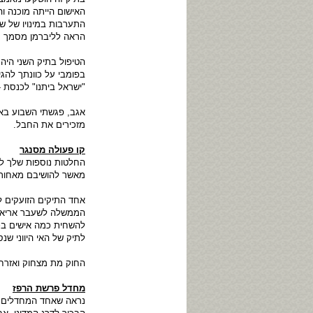
האישום הייתה מוכנה 
התערבות במינויו של ש
הראה לליברמן מסמך חס
הטיפול בתיק השני היה
בפומבי על כוונתך להגי
"ישראל ביתנו" לכנסת -
אגב, פגשתי השבוע באקר
מזכירים את החבל.
קו פעולה מסנגר
החלטות נוספות שלך לס
מאשר להושיבם מאחורי 
אחד התיקים הזועקים לש
להשחית כמה אישים בכי
לתיק של האי היווני שנס
החוק מת מצחוק ואזרחי
מחדל פרשת הרפז
נראה שאחד המחדלים ה