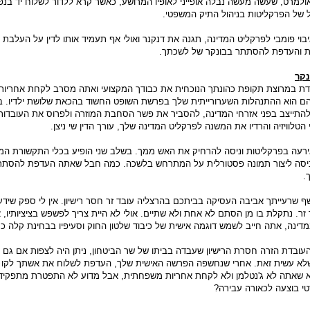
למרט, שעשה מעשה נבלה אופייני לאופיו המרושע, כאשר קרא ללדור לשלוח יד בנפ
ל של הפרקליטות בניהול התיק המשפטי.
יבוי פומבי לפרקליט המדינה, תגנה את דנקנר ואולי אף תעמיד אותו לדין על העלבת 
ת והעדפת להסתתר בבונקר של לשכתך.
נקר
בדת במרוצת תקופת כהונתך הנוכחית את כבודך המקצועי ואתה מסרב לקחת אחריות
הם הוא ההתנהלות השערורייתית שלך בפרשת השופט החשוד בהכאת שלושת ילדיו. 
 להתייצב בפני אזרחי המדינה, להסביר את פשר הסחבת המוזרה ולפרוס את העובדות 
טלוויזיה והרדיו את המשנה לפרקליט המדינה שלך, עורך הדין שי ניצן.
ירעה בפרקליטות וניסה להרחיק את האש ממך. בשלב שני הופיע בכלי התקשורת ה
וא ניסה ליצור תמונה פסטורלית על המתרחש בלשכה. כמה חבל שאתה העדפת להסתת
.
 שרעייתך אביבה העסיקה בביתכם בהרצליה עובד זר חסר רישיון. אין לי ספק שיד
ר. נתקלת בו מן הסתם לא אחת ולא שתיים. אולי לא היית צריך לפשפש בציציותיו,
ינה, אתה חייב לשמש דוגמה אישית של כיבוד שלטון החוק וסעיפיו בבחינת קלה כ
בדת הזרה חסרת הרישיון שעבדה בביתו של שר הביטחון, ניתן היה לצפות אם גם 
לא עשית זאת. אחרי שנחשפה הפרשה האישית שלך, העדפת לשלוח את אשתך לקו 
ילא שאתה לא ג'נטלמן ולא לקחת אחריות משפחתית, אבל מדוע לא התפטרת מתפקיד
 בוצעה לכאורה עבירה?