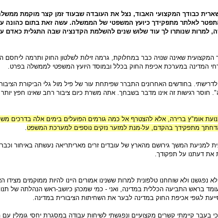
שארית כבודך המקצועי האבוד, נצל את העובדה שבעוד זמן קצר מוקמת ממשל
פטר לאלתר מתפקידך כיועץ המשפטי של הממשלה. עשה זאת בתום כהונה על
ה, למרות שנותרו לך עוד שלוש שנים להשלמת הקדנציה שבה התגלית כאדם עצ
המקצועית שאינה שנויה כבר במחלוקת, גרמה זילות לשלטון החוק ותרמה ליחסם ה
רחי המדינה במערכת אכיפת החוק בכלל ובמוסד היועץ המשפטי לממשלה בפרט.
לדרישתי. בחודשים האחרונים התברר שפיתחת עור של פיל מול גלי הביקורת הציבור
. חוסר רגישות זה אינו מדבר בשבחך. אתה משרת כיום ציבור רחב שאינו חפץ יותר 
נועת אומ"ץ ברירה, אלא להצטרף אל כמה גורמים הפועלים בימים אלה בדרכים משפ
 להדחתך מתפקידך בהקדם, על-מנת למזער נזקים נוספים למערכת המשפט
.
ית למניעת המשך גירושם מהארץ של עובדים זרים מאריתריאה נעשתה באיחור וכבר
 את דעתנו על תפקודך.
 לא נפגשנו ולא שוחחנו טלפונית למרות ששנינו אמורים היינו להיות ממוקמים מצידו 
מד בראש התביעה הכללית במדינה, ואני - כמי שמכהן כיושב-ראש הנהלתה של תנו
עת לגופי אכיפת החוק במדינה לבער את השחיתות הציבורית במדינה.
כי בעבר קיימתי קשרים מקצועיים ונפגשתי לשיחות עבודה במסגרת יחסי גומלין עם ה