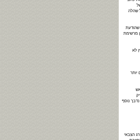
ל
ל שהלה
 שהודעת
ן מרשימת
ן לא
יותר
אש
פיק
נדבך נוסף
ג הצבאי