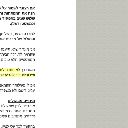
אם רצונך לשמור על 
הנח את המפתחות והת
שלוש שנים בתפקיד ז
וכמשפטן רשלן.
למרבה הצער, פעילותך 
והמזלזל של מרבית אז
אני מעריך שלא תיענה 
שקראה לך: "לך הביתה"
המשפטיים הלא טובים.
משום כך
לא נותרה לת
וציבוריות כדי להביא
אפילו פעילותך ההומאנ
עלינו רושם ולא משפרת
מינויים מבושלים
אני חייב לציין שמעולם
המתרס. אתה - כמי שעו
אזרחים מתנדבים שמסיי
בהקשר לכך עלי לציין, 