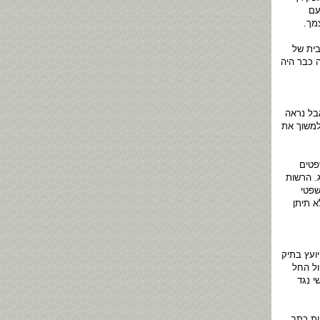
עם
מך.
בית של
 כבר היה
בל נראה
למשוך את
פטים
. הרשות
שפטי
א תיתן
ועץ בתיק
ול החל
 נגד
טת כתב