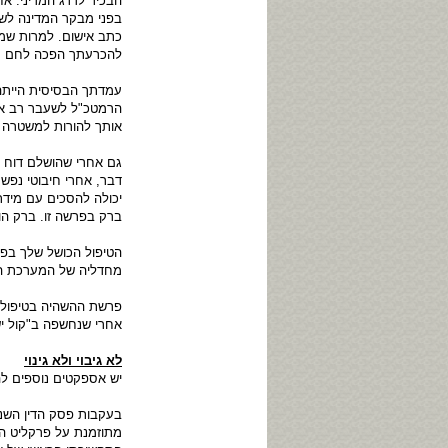
הבכיר לדרג המדיני. א
בפני מבקר המדינה לשע
כתב אישום. למרות שמ
להכרעתך הפכה לחם ח
עמדתך הבסיסית הייתה 
הרמטכ"ל לשעבר רב אלו
אותך להורות למשטרה 
גם אחרי שהושלם דוח מ
דבר, אחרי חיבוטי נפש
יכולה להסכים עם מיד
ברק בפרשה זו. ברק הוא
הטיפול הכושל שלך בפר
מחדליה של המערכת המ
פרשת ההשהיה בטיפול ב
אחרי שנחשפה ב"קול יש
לא גיבוי ולא גינוי
יש אספקטים נוספים לה
בעקבות פסק הדין השנ
מתוזמנת על פרקליט המ