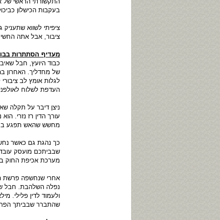
התקשורתי הראשי של או
בעקבות הכישלון כביכו
ציפיתי לשווא שתעניק ג
ציבור, אבל אתה החשי
מעדיף הסתתרות בבו
כבוד היועץ, חבל שאי
של מחדליך. האחרון ב
לגלות אומץ לב ציבורי
העדפת לשלוח לאולפני ה
ניצן דיבר על תקלה שא
עורך הדין רז נזרי. ה
מחשש שהאש תפגע בך
כך נהגת גם כאשר נחשף
שבביתכם מועסק עובד ז
מערכת אכיפת החוק במד
אחרי שנחשפה פרשת העו
נפלה השלהבת. חבל ש
ולעמוד לדין פלילי. מ
שהתברר שבביתך הפרטי