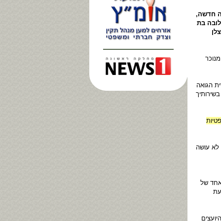
ה חדשה,
ובה בת
לן
מנוכר
ית הגואה
בשירותיך
טיות
 לא עושה
האחד של
עת
יועצים