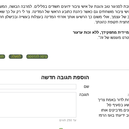
בת לסניגור טוב והגנת על אישי ציבור ידועים חשודים בפלילים. למרבה הבושה, המש
שי ציבור מושחתים גם כאשר כיהנת כתובע הראשי של המדינה. צר לי רק על כך שא
ב של עצמך, אולי משום כך הרשיעו אותך אזרחי המדינה בעצלות בעשייה ובכישלון חר
חצית תקופת כהונתך.
יידית מתפקידך, ללא זכות ערעור
רנו מעונשו של זה".
הוספת תגובה חדשה
שם
תגובה
אבל 2 הערות.לדור באמת צריך
שע בסעיף סל
ים.מדביקים אותו
 ידיעתי בועז הרפז
עד 250 תווים