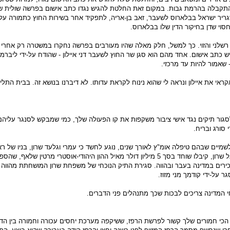
והתקבלה בהרמת גבות. במקום זאת החלטת להגיש נגדו כתב אישום בפרשה שולית ש
גריר ישראל בבלארוס לשעבר, זאב בן-אריה, לתפקיד אחר בשירות החוץ כתמורה ע
וי שדן בחיקור הדין שלו בבלארוס.
 רשלני והזוי. כך למשל, חלק מאלה שהיו מעורבים בפרשה נחקרו במשטרה רק אחרי
ש כתב אישום. אחד מהם הוא סגן שר החוץ לשעבר דני איילון - שהודח על-ידי ליברמ
 שאמור להיות עד מרכזי.
אי את איילון ונראה לי שהוא נינוח לקראת עדותו. לא דיברנו בנושא זה. בבית התליי
גור תיקים נגד אישי ציבור משקפות את קו הפעולה שלך, כמי שמבקש לסנגר עליהם 
סורג ובריח.
מיים שבהם טיפלה אומ"ץ לאורך שנים, נוגע לחשד כי עמרי וגלעד שרון, בניו של ר
הממשלה לשעבר אריאל שרון, קיבלו שוחד בסך 5 מיליון דולר מאיל ההון היהודי-אוסטרי מרטין שלאף, שהס
רים במדינה בעבר ובהווה. סגירת התיק הנוכחי של משפחת שרון המושחתת מהווה 
גר על-ידי קודמך מני מזוז.
 המדינה צריכים לבכות שכך מתנהלים פני הדברים.
כי חמורים שלך קשור לפרשת הרפז, ששיקפה מערכת יחסים עכורה וחמורה בין הדר