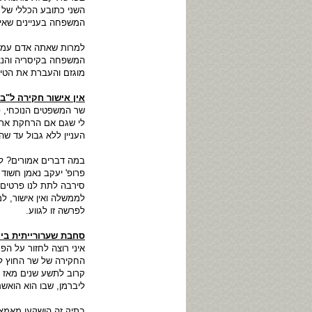
השני כתובע הכללי של ה
המשפחה בעניינים שאי
למרות שאתה אדם עמוס 
המשפחה בקיסריה והנצח
מוגזם והעברת את הטי
אין אישור חקירה ל"בו
שר המשפטים הנוכחי, פ
לי שגם אם הרחקת את 
העניין ללא גבול עד שה
במה דברים אמורים? ל
פרופ' יעקב נאמן חשוד
סירבה לתת לנו פרטים 
לממשלה ואין אישור, למ
לפרשה זו לגווע.
סחבת שערורייתית ביו
איני רוצה לחזור על ה
החקירה של שר החוץ לש
קרוב לתשע שנים מאז 
ליברמן, שבו הוא הואשם
בתיק זה הושקעו מאמצי