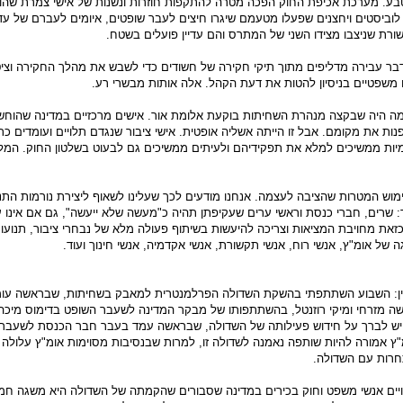
בע. מערכת אכיפת החוק הפכה מטרה להתקפות חוזרות ונשנות של אישי צמרת שהוע
, לוביסטים ויחצנים שפעלו מטעמם שיגרו חיצים לעבר שופטים, איומים לעברם של עד
שורת שניצבו מצידו השני של המתרס והם עדיין פועלים בשטח.
בר עבירה מדליפים מתוך תיקי חקירה של חשודים כדי לשבש את מהלך החקירה וציט
ם משפטיים בניסיון להטות את דעת הקהל. אלה אותות מבשרי רע.
ה היה שבקצה מנהרת השחיתות בוקעת אלומת אור. אישים מרכזיים במדינה שהוחשד
ות את מקומם. אבל זו הייתה אשליה אופטית. אישי ציבור שנגדם תלויים ועומדים כת
יות ממשיכים למלא את תפקידיהם ולעיתים ממשיכים גם לבעוט בשלטון החוק. המל
ימוש המטרות שהציבה לעצמה. אנחנו מודעים לכך שעלינו לשאוף ליצירת נורמות התנ
: שרים, חברי כנסת וראשי ערים שעקיפתן תהיה כ"מעשה שלא ייעשה", גם אם אינו 
כזאת מחויבת המציאות וצריכה להיעשות בשיתוף פעולה מלא של נבחרי ציבור, תנועו
של אומ"ץ, אנשי רוח, אנשי תקשורת, אנשי אקדמיה, אנשי חינוך ועוד.
 עניין: השבוע השתתפתי בהשקת השדולה הפרלמנטרית למאבק בשחיתות, שבראשה עו
ה מזרחי ומיקי רוזנטל, בהשתתפותו של מבקר המדינה לשעבר השופט בדימוס מיכה
 יש לברך על חידוש פעילותה של השדולה, שבראשה עמד בעבר חבר הכנסת לשעבר 
"ץ אמורה להיות שותפה נאמנה לשדולה זו, למרות שבנסיבות מסוימות אומ"ץ עלולה 
רות עם השדולה.
ויים אנשי משפט וחוק בכירים במדינה שסבורים שהקמתה של השדולה היא משגה חמ