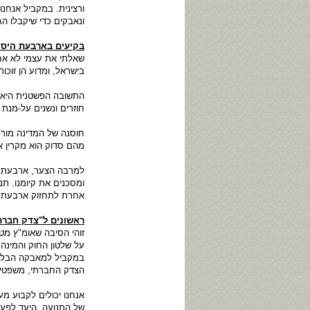
ורצינית. במקביל אנחנו
ונאבקים כדי שיקבלו ה
בקיעים בארבעת היסו
שאלתי את עצמי לא אחת
בישראל, ומדוע הן זוכו
התשובה הפשטנית היא ש
חוזרים ונשנים על-מנת 
חוסנה של המדינה מורכ
מהם סדוק הוא מקרין א
למרבה הצער, ארבעת הי
ומסכנים את קיומנו. ת
אחרת לתחזוק ארבעת ה
ראשונים ל"צדק חברת
זוהי הסיבה שאומ"ץ מט
על שלטון החוק והמינה
במקביל למאבקה הבלתי 
הצדק החברתי, משפטי, ח
אנחנו יכולים לקבוע 
של התנועה. היעד לפעו