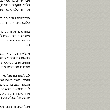
אבל יש גם צד שני למט
פלילי. חוקרים פרטיים
ואזהרות כלפי אנשי תק
פרקליטים ושליחיהם לד
סלקטיביים מתוך דיוני
בחודשים האחרונים נדמ
מעשי שחיתות נאלצו לפנ
בכנסת וברשויות המקומ
רבה.
אומ"ץ רחוקה עדיין ממ
חדשות של נבחרי ציבור
החוק. תרבות פוליטית 
אזרחים מתנדבים מסוגה 
לא למען הון פוליטי
ומעניין לעניין באותו
הכנסת ניצב בדימוס מש
לינדנשטראוס. לכאורה
אריה אלדד ותנועת אומ
עצמה על מסלול של תח
אבל אליה וקוץ בה; מצ