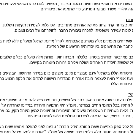
 מעודדים את חושפי השחיתויות במגזר הציבורי, מגישים להם סיוע משפטי ולעיתים אי
גנה על-ידי משרד מבקר המדינה, כדי שתמנע את פיטוריהם.
דות
 כיצד זה קרה שתנועות של אזרחים מתנדבים, הפועלות לשמירת תקינות השלטון, ק
ת לזכות עמידה משפטית, להכרה ציבורית רחבה ולהוקרתם של רבים וטובים.
אזרחים מופתיים אלה מקרינים אכפתיות לגורל מדינת ישראל ופועלים ללא לאות בני
לחבר את החישוקים בין יסודותיה הרעועים של המדינה.
ב מארבעה יסודות: ביטחון, כלכלה, חברה וחוק. יסודות אלה פועלים ככלים שלובים
ל שלושת היסודות האחרים ושולח אליהם גרורות היוצרות בקיעים.
סודות הללו בישראל אינם מבוצרים ואינם מוצקים כיום במידה הדרושה. הבקיעים 
נועת אומ"ץ רואה לעצמה חובה אזרחית ממדרגה ראשונה לתרום את חלקה הצנוע ברמ
יסודות הללו.
י"
פלת בעת ובעונה אחת במגוון רחב של נושאים, תחומים שיש להם מכנה משותף אחד
ל התקין בכל תחומי החיים במדינה. אומ"ץ היא התנועה היחידה במדינה שחרתה על ד
נלאה בשחיתות השלטונית ופעילותה הציבורית והחינוכית למען מינהל תקין, גם א
ינוכי ורפואי, ואת הדאגה לשכבות החלשות ולאוכלוסיות הפגועות.
מעל לכל ספק בצניעות שאת המותג "צדק חברתי" טבענו לפני למעלה מתשע שנים ב
ל בתחום זה מהווה חלק בלתי נפרד משמה של אומ"ץ ("אזרחים למען מינהל תקין וצ