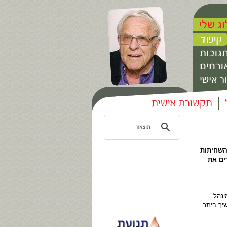
השחיתות
ים את
ינהל
יך ביתר