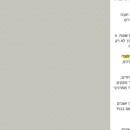
ינו חובה
ים.
שונות. זו
ך לא רק
.
למדי
כים,
ודים,
 נזקקים,
ד ממרכיבי
 יושבים
שם בבתי
ירות