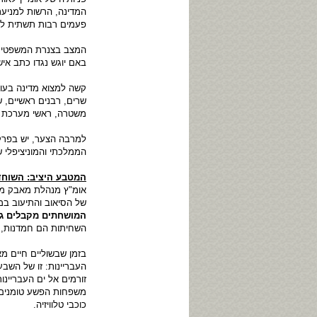
המדינה, הרשות למניעת
פעמים רבות תשתית לפ
המצב בצנרת המשפטית 
באם יוגש נגדו כתב איש
קשה למצוא מדינה בעול
שרים, רבנים ראשיים, ש
משטרה, ראשי מערכת המי
למרבה הצער, יש בפרקל
הממלכתי והמוניציפלי 
המטבע היציב: השוחד
אומ"ץ מנהלת מאבק משפט
של הסיאוב והתיעוב במ
המושחתים מקבלים ג
השחיתות הם חמדנות, נה
בזמן שבשוליים חיים מא
העבריינות: זו של השב
זורמים אל ים העבריינו
משפחות הפשע טומנים ז
כוכבי טלוויזיה.