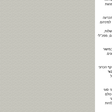
הוות
הכרעה
למיניהם.
שלות,
ם, מפכ"לי
מישור
ים.
קף הכרוני
ור
ל
 סוגי
כולם
י
היות