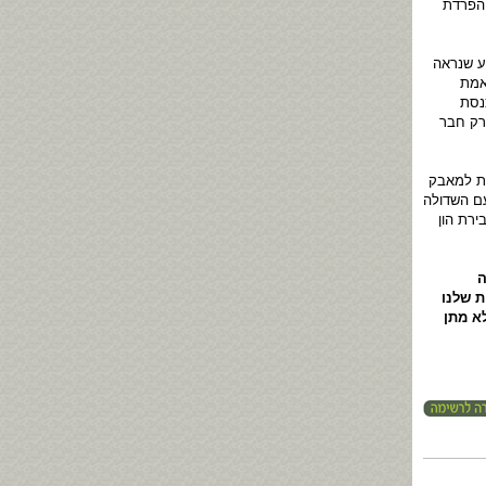
 הפרדת
ע שנראה
אמת
נסת
ורק חבר
ות למאבק
עם השדולה
רת הון
ה
 שלנו
א מתן