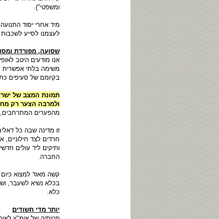
ומשפטי").
לעצמנו לסייע לשכבות ה
שסועה, מפורדת ומסו
אנו מודעים היטב לאופיו
משימה בלתי אפשרית כמ
בקיומם של סעיפים כתו
תמונת המצב של ישרא
ולמרבה הצער רק מחר
מהפערים המתרחבים, מ
זו מדינה שבה כל דאלים
חרדים לצד חילוניים, א
ותיקים ליד עולים חדשי
החברה.
קשה מאוד למצוא כיום ב
בכלא נשיא לשעבר, ושר
כלא.
יותר מדי חשודים
פניותיה של אומ"ץ לאו