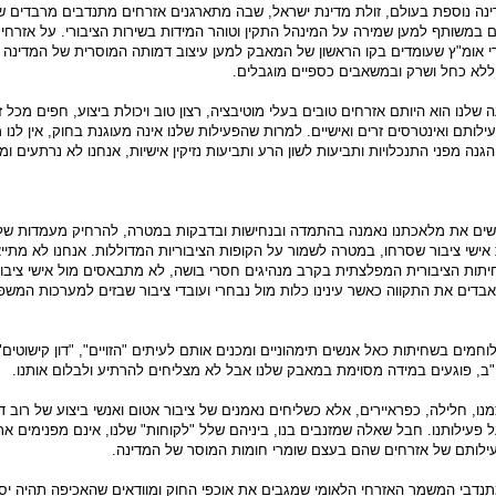
ינה נוספת בעולם, זולת מדינת ישראל, שבה מתארגנים אזרחים מתנדבים מרבדים שו
ם במשותף למען שמירה על המינהל התקין וטוהר המידות בשירות הציבורי. על אזרחי
 אומ"ץ שעומדים בקו הראשון של המאבק למען עיצוב דמותה המוסרית של המדינה ה
ללא כחל ושרק ובמשאבים כספיים מוגבלים.
שלנו הוא היותם אזרחים טובים בעלי מוטיבציה, רצון טוב ויכולת ביצוע, חפים מכל ז
לותם ואינטרסים זרים ואישיים. למרות שהפעילות שלנו אינה מעוגנת בחוק, אין לנו 
הגנה מפני התנכלויות ותביעות לשון הרע ותביעות נזיקין אישיות, אנחנו לא נרתעים ו
ושים את מלאכתנו נאמנה בהתמדה ובנחישות ובדבקות במטרה, להרחיק מעמדות שלט
 אישי ציבור שסרחו, במטרה לשמור על הקופות הציבוריות המדוללות. אנחנו לא מתיי
חיתות הציבורית המפלצתית בקרב מנהיגים חסרי בושה, לא מתבאסים מול אישי ציבור
בדים את התקווה כאשר עינינו כלות מול נבחרי ועובדי ציבור שבזים למערכות המשפט
מים בשחיתות כאל אנשים תימהוניים ומכנים אותם לעיתים "הזויים", "דון קישוטים",
ו"ב, פוגעים במידה מסוימת במאבק שלנו אבל לא מצליחים להרתיע ולבלום אותנו.
נו, חלילה, כפראיירים, אלא כשליחים נאמנים של ציבור אטום ואנשי ביצוע של רוב 
פעילותנו. חבל שאלה שמזנבים בנו, ביניהם שלל "לקוחות" שלנו, אינם מפנימים א
לותם של אזרחים שהם בעצם שומרי חומות המוסר של המדינה.
תנדבי המשמר האזרחי הלאומי שמגבים את אוכפי החוק ומוודאים שהאכיפה תהיה יסו