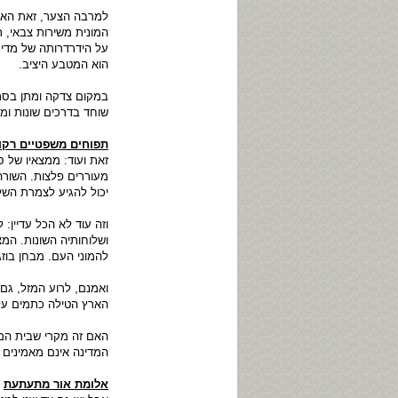
למרבה הצער, זאת האוו
המונית משירות צבאי, ת
על הידרדרותה של מדינ
הוא המטבע היציב.
במקום צדקה ומתן בסת
שוחד בדרכים שונות ומג
תפוחים משפטיים רקו
זאת ועוד: ממצאיו של 
מעוררים פלצות. השורה
יכול להגיע לצמרת השלט
ושלוחותיה השונות. המ
להמוני העם. מבחן בוזג
ואמנם, לרוע המזל, ג
הארץ הטילה כתמים על
המדינה אינם מאמינים כלל במערכת המשפט. ל
אלומת אור מתעתעת