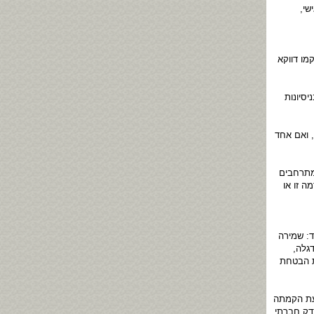
שי,
מו דווקא
סיונות
, ואם אחד
מתרחבים
ה זו או
: שמירה
גלה,
ת הבטחת
עת הקמתה
דק חברתי