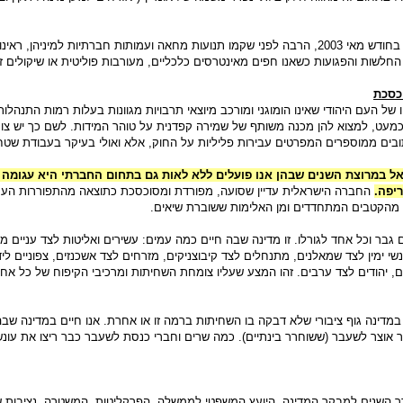
מיד אחרי יסוד התנועה בחודש מאי 2003, הרבה לפני שקמו תנועות מחאה ועמותות חברתיות למיניהן, רא
חלשות והפגועות כשאנו חפים מאינטרסים כלכליים, מעורבות פוליטית או שיקולים זר
כסכת
 של העם היהודי שאינו הומוגני ומורכב מיוצאי תרבויות מגוונות בעלות רמות התנהלות 
עט, למצוא להן מכנה משותף של שמירה קפדנית על טוהר המידות. לשם כך יש צור
בים ממוספרים המפרטים עבירות פליליות על החוק, אלא ואולי בעיקר בעבודת שטח
ל במרוצת השנים שבהן אנו פועלים ללא לאות גם בתחום החברתי היא עגומה 
יפה.
החברה הישראלית עדיין שסועה, מפורדת ומסוכסכת כתוצאה מהתפוררות הער
הקטבים המתחדדים ומן האלימות ששוברת שיאים.
 גבר וכל אחד לגורלו. זו מדינה שבה חיים כמה עמים: עשירים ואליטות לצד עניים מר
נשי ימין לצד שמאלנים, מתנחלים לצד קיבוצניקים, מזרחים לצד אשכנזים, צפוניים ליד
ם, יהודים לצד ערבים. זהו המצע שעליו צומחת השחיתות ומרכיבי הקיפוח של כל אח
מדינה גוף ציבורי שלא דבקה בו השחיתות ברמה זו או אחרת. אנו חיים במדינה שבה
 אוצר לשעבר (ששוחרר בינתיים). כמה שרים וחברי כנסת לשעבר כבר ריצו את עונ
רך השנים למבקר המדינה, היועץ המשפטי לממשלה, הפרקליטות, המשטרה, נציבות ש