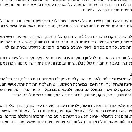
 הלבנת הון, רשות המיסים, הממונה על הגבלים עסקיים וגופי אכיפת חוק נוספים, מ
תיחת חקירות בנושאי שחיתות.
עגום לא פחות: ראש הממשלה לשעבר עומד לדין פלילי ושר החוץ הנוכחי ממתין ל
ום. יחד עמו ממתינים כמה שרים בהווה ובעבר, חברי כנסת, ראשי ערים ואישי ציבור 
ם שבה נחקרו כחשודים בפלילים או נבדקו על-ידי מבקר המדינה: נשיאים, ראשי ממ
ופטים, שרי משפטים, שרי ביטחון פנים, חברי כנסת בסיטונות, ראשי עיריות בהמוניה
סים, פקידים בכירים, ראשי ארגונים ציבוריים, רופאים, פרקליטי צמרת, ומי לא.
יטות מגמה מסוכנת לשלטון החוק: סגירה סיטונית של תיקי חקירה של אישי ציבור ב
שנחשדו בעבירות חמורות של קבלת שוחד ובעבירות קלות יותר של מרמה והפרת אמונ
י וציבורי בלתי נלאה, אך החוק לא מעניק לנו סמכויות וידינו כבולות, וכך גדל ההי
דינה ונשחק עוד יותר האמון במערכת המשפט. ויש השלכות חמורות יותר:
אישי הציב
ושפנקה להמשיך
במעלליהם בסתר ולפעמים גם בגלוי
. סימני ההיכר המוחצנים ש
נתנות, קנאה, חיקוי, יהירות, בזבוב כספי ציבור, חוסר רגישות לצרכי הכלל.
ות-אלפי אזרחים במצוקה ודלות, ילדיהם רעבים ומועדים לפורענות, ניכרת עלייה בשני
עים שאינם יודעים שובע, ולצידה זו של מקופחים, שמצוקתם מוליכה אותם אל הפשע. 
ת, והים אינו מתמלא. ארגוני הפשע מרושתים היטב בחיי החברה והכלכלה במדינה. בנ
ה לזה מטעני חבלה ויורים זה על זה ורוצחים אזרחים חפים מפשע. עבריינים הפכו ל