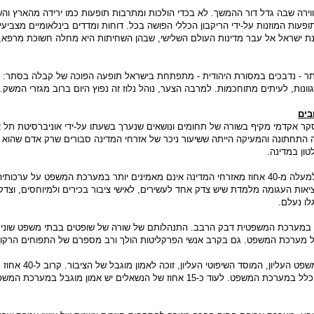
ירה שבה גדל דור ההמשך. לא בכדי הולכות ומתרבות תופעות כמו ירידה מהארץ וה
ופעות המוזנות על-ידי הריקבון הכללי הפושה בכל. דוחות ומדדים בינלאומיים מצביע
ת ישראל אל עבר מדינות העולם השלישי, שבהן השחיתות היא מחלה חשוכת מרפא,
ר - נדבכים במסורת היהודית - מתפתחת בישראל תופעה הפוכה של קבלה בסתר: 
וונות, לעיתים מתוחכמות. למרבה הצער, נוהל נלוז זה נפוץ היום ברוב מגזרי המשק.
בים
סקר אקדמי מקיף בשורה של תחומים ונושאים שנערך בשעתו על-ידי אוניברסיטת תל א
 התחתונה והמעיקה הייתה ששיעור ניכר של אזרחי המדינה סבורים שרק אדם שהוא
ון במדינה.
וזה עוד לא הכל עדיין: למעלה מ-40 אחוז מאזרחי המדינה אינם מאמינים יותר במערכת המשפט על ערכותי
ציאות העגומה מלמדת שיש צדק אחד לעשירים, לאישי ציבור בכירים ולמיוחסים, וצד
לו נעלם.
ם במערכת המשפטית דבק הרבב. התנהלותם של שורה של שופטים בבתי משפט שוני
 מערכת המשפט. גם בקרב אנשי הפרקליטות הולך ורב מספרם של התפוחים הרקוב
האם זה מקרי שבית המשפט העליון, המוסד השיפוטי הע
עוד כ-15 אחוז של הנשאלים יש אמון מוגבל במערכת המשפט.