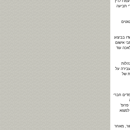
מדו לדין
י תביעה
וטים
ו בביצוע
בי אישום
אכה עוד
הלות
עבירה על
ת של
מדים חברי
פרופ'
למצוא
ור, מאחר