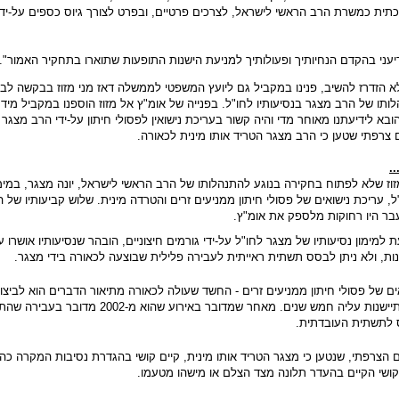
ת כמשרת הרב הראשי לישראל, לצרכים פרטיים, ובפרט לצורך גיוס כספים על-ידי 
א הזדרז להשיב, פנינו במקביל גם ליועץ המשפטי לממשלה דאז מני מזוז בבקשה לבד
ותו של הרב מצגר בנסיעותיו לחו"ל. בפנייה של אומ"ץ אל מזוז הוספנו במקביל מיד
בא לידיעתנו מאוחר מדי והיה קשור בעריכת נישואין לפסולי חיתון על-ידי הרב מצגר
ם צרפתי שטען כי הרב מצגר הטריד אותו מינית לכאורה.
.
ז שלא לפתוח בחקירה בנוגע להתנהלותו של הרב הראשי לישראל, יונה מצגר, במימו
ל, עריכת נישואים של פסולי חיתון ממניעים זרים והטרדה מינית. שלוש קביעותיו של ה
 היו רחוקות מלספק את אומ"ץ.
למימון נסיעותיו של מצגר לחו"ל על-ידי גורמים חיצוניים, הובהר שנסיעותיו אושרו על
ות, ולא ניתן לבסס תשתית ראייתית לעבירה פלילית שבוצעה לכאורה בידי מצגר.
ם של פסולי חיתון ממניעים זרים - החשד שעולה לכאורה מתיאור הדברים הוא לביצו
הפרת אמונים שההתיישנות עליה חמש שנים. מאחר שמדובר באירוע שהוא מ-2002 מ
 לתשתית העובדתית.
צרפתי, שנטען כי מצגר הטריד אותו מינית, קיים קושי בהגדרת נסיבות המקרה כה
קושי הקיים בהעדר תלונה מצד הצלם או מישהו מטעמו.