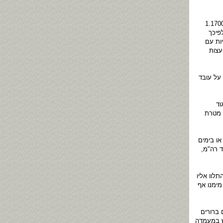
 הנחיות היועץ המשפטי לממשלה בדבר מתן חסויות וגיוס תרומות בידי עובדי ציבור (הנחיה 1.1700
לפיכך
ות עם
עצות
ומגבית כספים), תשי"ט-1959, חל איסור על עובד
וד
 מטרת
או בימים
 רה"מ,
לוו אליו
מימנו אף
ריטריונים ברורים
וש במעמדה