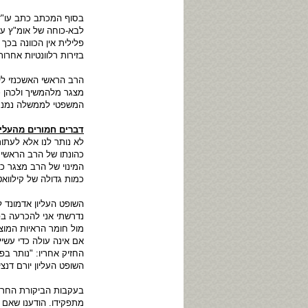
בסוף המכתב כתב עו"ד 
לבא-כוחה של אומ"ץ עו
פלילית אין הכוונה בכך
בזירות רלוונטיות אחרות
הרב הראשי האשכנזי לי
מצגר מלהמשיך ולכהן כד
המשפטי לממשלה נמנע 
דברים חמורים מהעליו
לא נותר לנו אלא לעתו
כהונתו של הרב הראשי 
המינוי של הרב מצגר כד
כמות גדולה של קילוואט
השופט העליון אדמונד ל
נדרשתי אני להכרעה בפ
מול חומר הראיות המוצ
אם אינה עולה כדי עשיי
החזיק אחריו: "נותר ב
השופט העליון יורם דנצ
בעקבות הביקורת החרי
מתפקידו. הודענו שאם 