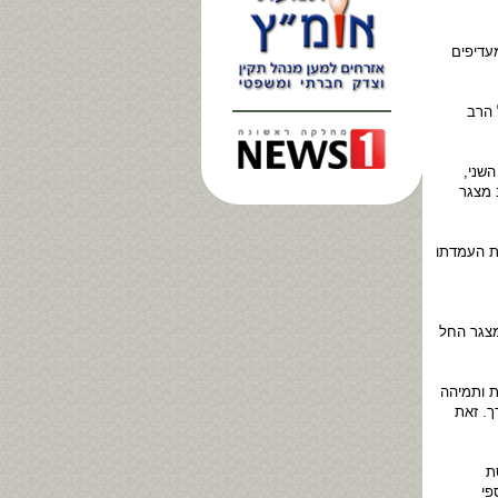
עדיפים
 הרב
שני,
 מצגר
ת העמדתו
מצגר החל
ת ותמיהה
ך. זאת
ת
פי