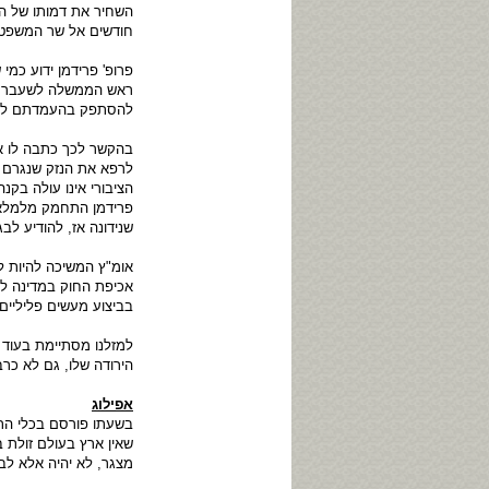
השחיר את דמותו של ה
חודשים אל שר המשפטים
פרופ' פרידמן ידוע כמי
ראש הממשלה לשעבר אה
להסתפק בהעמדתם לדי
בהקשר לכך כתבה לו או
לרפא את הנזק שנגרם ל
הציבורי אינו עולה בקנ
שנידונה אז, להודיע לבג
אומ"ץ המשיכה להיות ל
אכיפת החוק במדינה ל
בביצוע מעשים פליליים 
למזלנו מסתיימת בעוד 
הירודה שלו, גם לא כרב
אפילוג
בשעתו פורסם בכלי התק
שאין ארץ בעולם זולת ב
מצגר, לא יהיה אלא לבר