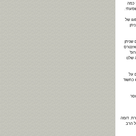
 כמה
מעתי.
גו של
יתן
 שניתן
אינטרס
ופ'
חץ של העתירה שלנו
 על
 כחשוד
וסר
רת. דומה
ל הרב