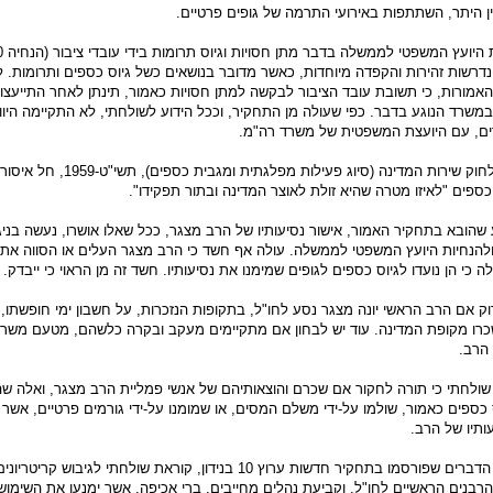
בין היתר, השתתפות באירועי התרמה של גופים פרטיים.
3. על-פי
ם 28.5.00), נדרשות זהירות והקפדה מיוחדות, כאשר מדובר בנושאים כשל גיוס כספים ותרומות. 
אמורות, כי תשובת עובד הציבור לבקשה למתן חסויות כאמור, תינתן לאחר התייעצוי
משרד הנוגע בדבר. כפי שעולה מן התחקיר, וככל הידוע לשולחתי, לא התקיימה היוו
רים, עם היועצת המשפטית של משרד רה"מ.
4. לפי סעיף 5 לחוק שירות המדינה (סיוג פעילות מפלגתית 
ספים "לאיזו מטרה שהיא זולת לאוצר המדינה ובתור תפקידו".
ע שהובא בתחקיר האמור, אישור נסיעותיו של הרב מצגר, ככל שאלו אושרו, נעשה בניג
ולהנחיות היועץ המשפטי לממשלה. עולה אף חשד כי הרב מצגר העלים או הסווה את
ילה כי הן נועדו לגיוס כספים לגופים שמימנו את נסיעותיו. חשד זה מן הראוי כי ייבדק.
בדוק אם הרב הראשי יונה מצגר נסע לחו"ל, בתקופות הנזכרות, על חשבון ימי חופשתו, 
כרו מקופת המדינה. עוד יש לבחון אם מתקיימים מעקב ובקרה כלשהם, מטעם משרד
 הרב.
שולחתי כי תורה לחקור אם שכרם והוצאותיהם של אנשי פמליית הרב מצגר, ואלה שהת
ס כספים כאמור, שולמו על-ידי משלם המסים, או שמומנו על-ידי גורמים פרטיים, אשר 
ותיו של הרב.
8. נוכח חומרת הדברים שפורסמו בתחקיר חדשות ערוץ 10 בנידון, קוראת שולחתי לגיבוש ק
הרבנים הראשיים לחו"ל, וקביעת נהלים מחייבים, ברי אכיפה, אשר ימנעו את השימ