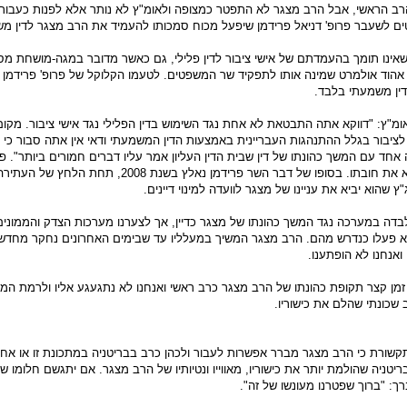
רב הראשי, אבל הרב מצגר לא התפטר כמצופה ולאומ"ץ לא נותר אלא לפנות כעבור
 לשעבר פרופ' דניאל פרידמן שיפעל מכוח סמכותו להעמיד את הרב מצגר לדין מש
 שאינו תומך בהעמדתם של אישי ציבור לדין פלילי, גם כאשר מדובר במגה-מושחת מסו
וד אולמרט שמינה אותו לתפקיד שר המשפטים. לטעמו הקלוקל של פרופ' פרידמן נ
ן משמעתי בלבד.
מ"ץ: "דווקא אתה התבטאת לא אחת נגד השימוש בדין הפלילי נגד אישי ציבור. מקום
ציבור בגלל ההתנהגות העבריינית באמצעות הדין המשמעתי ודאי אין אתה סבור כי 
ה אחד עם המשך כהונתו של דין שבית הדין העליון אמר עליו דברים חמורים ביותר". פר
פרידמן התחמק מלמלא את חובתו. בסופו של דבר השר פרידמן נאלץ בשנת 2008, תחת הל
"ץ שהוא יביא את עניינו של מצגר לוועדה למינוי דיינים.
בדה במערכה נגד המשך כהונתו של מצגר כדיין, אך לצערנו מערכות הצדק והממונים
א פעלו כנדרש מהם. הרב מצגר המשיך במעלליו עד שבימים האחרונים נחקר מחדש
ואנחנו לא הופתענו.
זמן קצר תקופת כהונתו של הרב מצגר כרב ראשי ואנחנו לא נתגעגע אליו ולרמת המ
 שכונתי שהלם את כישוריו.
שורת כי הרב מצגר מברר אפשרות לעבור ולכהן כרב בבריטניה במתכונת זו או אח
ריטניה שהולמת יותר את כישוריו, מאווייו ונטיותיו של הרב מצגר. אם יתגשם חלומו ש
ך: "ברוך שפטרנו מעונשו של זה".