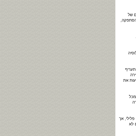
ם של
הסתפקה,
וסיה
 תעריף
ירה
עות את
 מכל
רה
 פלילי, אך
 לא