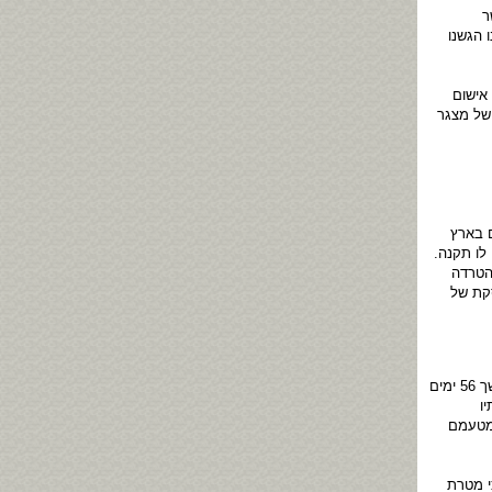
ר
 הגשנו
אישום
 של מצגר
ם בארץ
לו תקנה.
הטרדה
י פוסקת של
"1. בערוץ 10 שודר אמש תחקיר שערך העיתונאי צ'יקו מנשה. התחקיר חשף כי הרב מצגר שהה במשך 56 ימים
 בנסיעותיו
שמטעמם
י מטרת