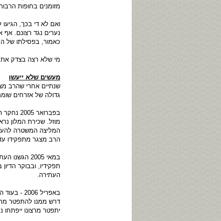
מזומנים בחופות הרבות
ואם לא די בכך, הגיעו
נערים נגד רצונם. אף 
כאמור, בפסילתו של ה
מי שלא רצה בצדק את 
מעשים שלא ייעשו
שנתיים אחרי שהרב מצג
גדולה של אזרחים שומר
בפברואר 
מוזל. שכירת המלון נר
המליצה המשטרה להעמי
הרב מצגר מתפקידו עד
במאי 2005 ה
תפקידיו, ובבוקר הדיון 
העתירה.
באפריל 06
דרש ממנו להתפטר מתפק
יתפטר מרצונו ייפתחו נג