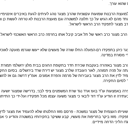
 שהוא עורך.
 למועצת הרבנות שמועות עקשניות שהרב מצגר נוהג לעיתים לגעת באיברים אינטימיי
אחד מהם לא הגיש על כך תלונה למשטרה וגם מועצת הרבנות לא טרחה לעשות כן ו
רב מצגר לתפקיד הרב הראשי לישראל.
הרב מצגר כרב ראשי של תל אביב קיבל אותו בחרפה כרב הראשי האשכנזי לישראל.
ר כיהן בתפקידו רם-המעלה החלו שורה של מעשים שלא ייעשו שגרמו מועקה לאוכל
י מסורת במדינה.
2005 נחקר הרב מצגר באזהרה בעקבות שכירת חדר בתקופת החגים בבית מלון ירושלמי תמורת
אתה על פניה תמוהה, לאור העובדה שלרב מצגר יש דירת שרד בירושלים. בסיום החק
ד לדין את הרב מצגר בעבירות של מרמה והפרת אמונים. אומ"ץ דרשה גם אז להש
 לסיום החקירה.
גשנו העתירה באמצעות עו"ד בועז ארד נגד שרת המשפטים ציפי לבני, בדרישה שמצגר יושעה
בעתירה זו הודיע עו"ד דוד ליבאי כי מצגר משעה עצמו מכל תפקידיו ועל-ידי כך התיית
20 - בעוד השעייתו העצמית של מצגר נמשכת - פרסם מזוז החלטתו שלא להעמיד את מצגר לדין
ידו. מזוז ביקר בחריפות את מעשיו, קבע ששיקר בחקירותיו במשטרה והודיע כי אם
דו הליכי הדחה מיידיים.