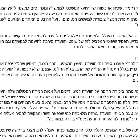
רז נזרי, שכיהן אז כעוזרו של היועץ המשפטי לממשלה ומכהן כיום כמשנה ליועץ המש
"ד בועז ארד: "ביחס לשני העניינים האחרונים בקביעה לפיה אין תשתית לפתיחה בח
 מתן 'תעודת הכשר' ציבורית למעשים הנטענים... ועל ההיבטים האחרים הנוגעים לעני
".
שראל המשיך במעלליו ולא נותר לנו אלא לפנות לוועדה למינוי דיינים בבקשה שתפס
יין, תפקיד שיפוטי המקביל לזה של שופט. הוועדה סירבה להיענות לבקשתנו וגם היו
מלהתערב, והרב מצגר המשיך לחגוג.
ן
ר לבג"ץ פעם נוספת נגד הוועדה, היועץ המשפטי והרב מצגר, בניסיון שבג"ץ יכפה 
כדיין בגלל התנהלותו הנלוזה של הרב. בג"ץ החליט, אמנם, שלא לכפות על הוועדה א
יין, אך הקביעות החמורות של שופטי ההרכב בעליון שדן בעתירה הדליקו נורה אדומ
ים.
וי מתח ביקורת חריפה על הוועדה למינוי דיינים ועל אמות המידה הפסולות שלה והעיר
רשה זו נוטה הייתי לסבור כי היבטים מרכזיים בגרסה שהציג הרב הראשי לישראל אינ
דק. חלק מן ההסברים שנמסרו מפיו של הרב ובשמו נראים בעיני תמוהים ואף מופרכ
ה פלילית היא קלוקלת ופסולה מן הבחינה המוסרית". השופט העליון אליקים רובינשטי
פינו טעם בעייתי, הוועדה עשתה מלאכתה כמי שכפאה השד ומבקשת להסיר מעליה מ
יגר: "נותרה לנו העותרת תנועת אומ"ץ בודדה במערכה".
פה של בית המשפט העליון כלפי הרב מצגר פנתה אומ"ץ לרב מצגר בדרישה שיתפט
לא יעשה כן, נמשיך במערכה הציבורית והמשפטית. חלפו מאז כמה שבועות מאז שב