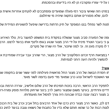
על-ידי עוזריו ומקורביו הן לא היו בידיעתו ובהסכמתו.
בסרט הזה שאישי ציבור רמי-מעלה שמועדים ומסתבכים לא לוקחים אחריות אישית ומ
להם, שלא מסגירים אותם בתקווה שיהיה מי שיחלצם.
פנות לשר נפתלי בנט המופקד על תיק הדתות בדרישה שיפעל להשעייתו המיידית של
צומה של הסערה סביב מצגר שנשלח בפקודת בית המשפט למעצר בית, נולד האירוע ה
כי בעבר הוטרד מינית על-ידי הרב מצגר שנגע בגופו וליטף אותו בניגוד לרצונו. הרב
ר לו מקרה מעין זה. וכי למה שיזכור, אולי היו שורה של מקרים.
 במציאות חרף זכרונו הסלקטיבי של הרב מצגר, הרי שהרב עבר עבירה שמחייבת א
 להמשיך ולהיות רועה רוחני לצמיתות.
אשי?
ותו חסרת הבושה של הרב מצגר החל מראשית פעילותה לפני עשור שנים בתקופה ש
י האשכנזי לישראל ונהג כרב שמועד מדי פעם בדומה לשור מועד.
תפקיד הרב הראשי, הרבה בזכות תמיכתו של הרב שלום אלישיב, עוררה הרמת גבו
יים והדתיים, בעיקר משום שמצגר נחשב לרב בינוני שרחוק מלהיות פוסק ומורה-דר
ב מצגר רבצה עננה כבדה שבגינה היה צורך לפסול את מועמדותו.
ם לכן, כאשר הרב מצגר כיהן כרבו של אחד הרבעים בתל אביב וכרב של בית הכנס
ונות רבות על כך שהוא חותם שלא כדין על כתובות של נישואין וגובה בניגוד לחוק כס