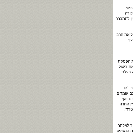
פטי
קירה
ין להתברר
ול את הרב
עץ
את הפסקת
ת ביטול
ה בעלת
: "לו
ם עומדים
ים. אף
ין החרה
טרד".
ר לאלתר
ית המשפט