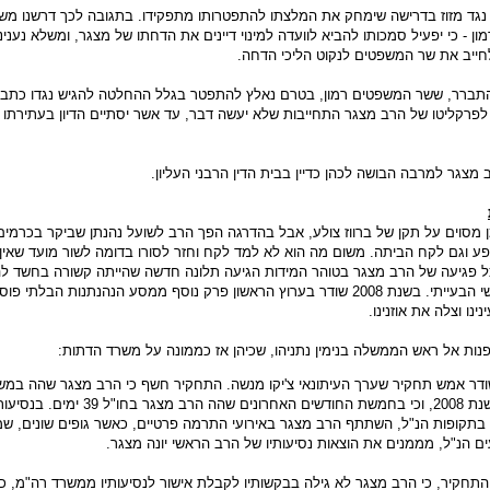
נגד מזוז בדרישה שימחק את המלצתו להתפטרותו מתפקידו. בתגובה לכך דרשנו מש
ון - כי יפעיל סמכותו להביא לוועדה למינוי דיינים את הדחתו של מצגר, ומשלא נענינו
חייב את שר המשפטים לנקוט הליכי הדחה.
ברר, ששר המשפטים רמון, בטרם נאלץ להתפטר בגלל ההחלטה להגיש נגדו כתב 
ן לפרקליטו של הרב מצגר התחייבות שלא יעשה דבר, עד אשר יסתיים הדיון בעתירתו
מצגר למרבה הבושה לכהן כדיין בבית הדין הרבני העליון.
 מסוים על תקן של ברווז צולע, אבל בהדרגה הפך הרב לשועל נהנתן שביקר בכרמי
פע וגם לקח הביתה. משום מה הוא לא למד לקח וחזר לסורו בדומה לשור מועד שאין 
כל פגיעה של הרב מצגר בטוהר המידות הגיעה תלונה חדשה שהייתה קשורה בחשד ל
מינית על-ידי הרב הראשי הבעייתי. בשנת 2008 שודר בערוץ הראשון פרק נוסף ממסע הנהנתנות הבלת
נו וצלה את אוזנינו.
פנות אל ראש הממשלה בנימין נתניהו, שכיהן אז כממונה על משרד הדתות:
בחו"ל במהלך שנת 2008, וכי בחמשת החודשים האחרונים שהה הרב מצגר בחו"ל 39 ימים.
 בתקופות הנ"ל, השתתף הרב מצגר באירועי התרמה פרטיים, כאשר גופים שונים, 
ים הנ"ל, מממנים את הוצאות נסיעותיו של הרב הראשי יונה מצגר.
ן התחקיר, כי הרב מצגר לא גילה בבקשותיו לקבלת אישור לנסיעותיו ממשרד רה"מ, כ