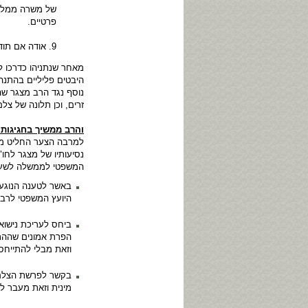
של משרה ממלכתי
פרטיים.
9. אודה אם תודיעני בהקדם הנחיותיך ופעולותיך למניעת הישנות התופעות שתוארו בתחקיר האמור".
מאחר שנתניהו כדרכו ל
היבטים פליליים בהתנהל
נוסף נגד הרב מצגר שהו
זרים, וכן תלונה של צל
והרב ממשיך בחגיגות..
למרבה הצער החליט מזו
נסיעותיו של מצגר לחו"
המשפטי לממשלה לשעבר
באשר לטענה הנוגעת 
היועץ המשפטי לרבנ
ביחס לעריכת נישואי
וזאת מבלי להתייחס
בקשר לפרשת הצלם ה
מינית וזאת מעבר ל