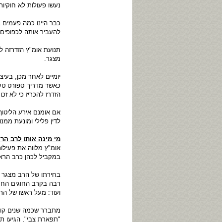
נעשו פעולות לא חוקיות 
כבר היינו כמה פעמים 
להעביר אותה לכפופים 
תנועת אומ"ץ הזדרזה ל
מצגר.
יומיים לאחר מכן, בעי
כאשר מדריך ספורט טען 
הזדרז להכריז כי לא זכו
אם אומנם אירע הליטוף
לדין פלילי ומונעת ממנו
מי מינה אותו לרב הר
אומ"ץ מלווה את פעיל
במקביל לכהן כרב הראש
בחירתו של הרב מצגר ל
רבה בקרב החוגים החרד
ועוד: מעל ראשו של הר
מתברר שכמה שנים קוד
"תפארת צבי", הגיעו תל