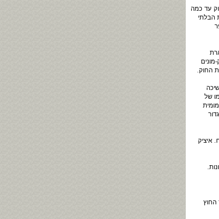
ק עד כמה
ת הבלתי
ר
רת
דק-מונים
ת החוק.
שיכה
ו של
מומית
דור
. איציק
ות.
 החוץ