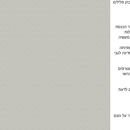
הן פלילים
"ר הכנסת
לות
מעשיה.
מדותה
ינה לגבי
נטרסים
ראוי
ם לדעת
 על הונם