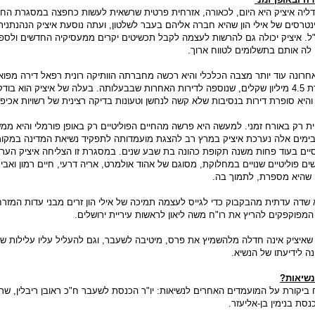
יה איציק היא היום, לכאורה, אזרחית פרטית שרשאית לעשות כחפצה במסגרת החו
ינטרסים של אילי הון שהיא חברה אליהם בעבר לשלטון, ועתה נוסעת איציק הנהנתני
ל. איציק יכולה גם להרשות לעצמה לקבל תכשיטים יקרים ממעסיקיה החדשים ולספ
לה אותם בתשלומים לטווח ארוך.
ונה עוד יותר מצבה הכלכלי והיא רכשה מחברתה הוותיקה רונית רפאל דירה מפוא
בפרויקט גן העיר, תמורת 4.5 מיליון שקלים, שנוספה לדירות האחרות שבבעלותה. בעלה של איציק הוא בו
יא סופרת דירות בנסיבות שלא קשה לנחשן וטעונות בדיקה רצינית של רשויות אכיפ
ית רק באורח זמני. למעשה היא פרשה מהחיים הפוליטיים רק באופן פורמלי והיא ממ
בימים אלה נערכת איציק במרץ רב להצגת מועמדותה לתפקיד נשיאת המדינה במקומ
ים בעוד פחות משנה תקופת כהונה בת שבע שנים. במסגרת זו הצליחה איציק הער
ים פוליטיים שנויים במחלוקת, מסוגם של אהוד אולמרט, אריה דרעי, חיים רמון ואביג
י שהיא מספרת, לתמוך בה.
א שדה עדתית מהבקבוק כדי לגייס לעצמה תמיכה של אילי הון זרים מבני עדות המזרח
מפוקפקים להריץ את רו"ח משה ליאון לראשות עיריית ירושלים.
 שאיציק אינה חדלה מלהשמיץ את פרס, מיטיבה לשעבר, וגם להעליל עליו עלילות שונ
ה לידיעתו של הנשיא.
נשיאות?
 ביקורת על המועמדים האחרים לנשיאות: יו"ר הכנסת לשעבר ח"כ ראובן ריבלין, שר
נסת בנימין בן-אליעזר.