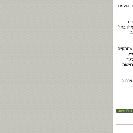
ה הועמדה
פט
לון בתל
ון
 שהתקיים
יק -
ק ושותפות בערוץ 2, וזאת בניגוד
ן פרס לראשות
 ארה"ב