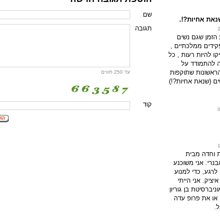
שם
נאת אחיות?!.
תגובה
 הזמן שגם נשים
ידים ממלכתיים ,
 להיות רעות , כל
 להתמודד על
ראשונות שתוקפות
עד 250 תווים
ם (שנאת אחיות?!)
קוד
 וחדה מבית
נרי. אני משוכנע
לרגע, כדי למנוע
ציק. אני הייתי
יברסיטת בן גוריון
 או את פרופ עדה
ל.