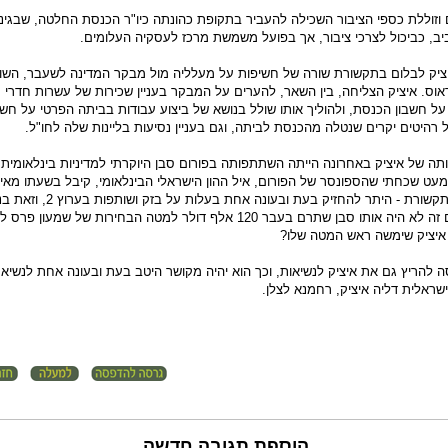
וזוללת כספי הציבור השכילה להעביר בתקופת כהונתה כיו"ר הכנסת החלטה, שבגינ
, כביכול לצרכי ציבור, אך בפועל משמשת מרכז לעסקיה העלומים.
ציק לבלום בתקשורת שורה של חשיפות על מעלליה מול מבקר המדינה לשעבר, השו
אוס. איציק הצליחה, בין השאר, להערים על המבקר בעניין שכירות של עשרות חדרי מ
ל חשבון הכנסת, ולהוליך אותו שולל בנושא של ביצוע עבודות בביתה הפרטי על חשב
 רהיטים יקרים שנטלה מהכנסת לביתה, וגם בעניין נסיעות בליינות שלה לחו"ל.
תה של איציק באחרונה הייתה השתתפותה בפורום סבן היוקרתי למדיניות בינלאומית
כמעט שכחתי שהספונסר של הפורום, איל ההון הישראלי הבינלאומי, קיבל בשעתו מאיצ
כאשר שימשה כשרת התקשורת - היתר להחזיק בעת ובעונה אחת בעלות על בז
לתקנות הרגולציה. האם זה לא היה אותו סבן שתרם בעבר 120 אלף דולר למטה הבחירות של שמעו
יציק שימשה ראש המטה שלו?
 להריץ גם את איציק לנשיאות, וכך הוא יהיה מקושר היטב בעת ובעונה אחת לנשיא
שראלית דליה איציק, רחמנא לצלן.
הוספת תגובה חדשה