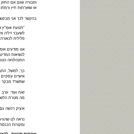
וסבורה שגם אם החוק א
או שאורחות חייו ורמתו
בהקשר לכך אני מבקש
"תנועת אומ"ץ ט
לשעבר דליה אי
פלילית לכאורה
אנו מודעים או
לנשיאות המדינה
התנהלותה הנוכ
כך, למשל, התב
אישיים עסקיים 
שמשרד מבקר המ
זאת ועוד: ערב 
מה מטרת הלשכה
איציק רכשה גם
נראה לנו שהגיע
ומקורות הכנסת
אזרחית פרטית - לכאור