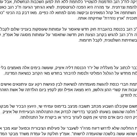
ה לח"כ רגב הזדמנות להצטייר כלוחמת ללא חת למען השכבות הנחשלות, אבל ע
המת וצרחנית. עד מהרה היא הפכה לגרוטסקית. לשיא הגיחוך הגיעה ח"כ רגב כאש
תתפה אל קהל המאזינים וביקשה מהם למחוא לה כפיים. מאז דבק בה הכינוי "כפי
וכנית "ארץ נהדרת" שחיקתה אותה.
כ רגב בכנסת בהעברת חוק חדש שיאסור על עמותות שעוסקות בענייני שלום לקבל 
לה ח"כ רגב להגיש בקרוב הצעת חוק חדשה שתאסור על עמותות מסוגה של אומ"ץ, 
חיתות השלטונית, לקבל תרומות.
ר לכתוב על מעלליה של יו"ר הכנסת דליה איציק, שעושה בימים אלה מאמצים בלי 
לות מחדש על הגלגל הפוליטי ולנסות להיבחר בחודש מאי הקרוב כנשיאת המדינה.
מת חברי כנסת להגשת מועמדותה לנשיאות לבין פגישות רקע עם עיתונאים ואישים פ
בות את קשרי ההון והלשון, היא מצאה אפילו זמן לקפץ ביום הולדתה של אשת הזוהר
ת להזדקן.
 משום שקיבלנו השבוע מכתב תשובה מניצב בדימוס עמיחי שי, היועץ הבכיר של מבקר
 תלונה שהגשנו בשעתו למבקר בדרישה לבדוק את התנהלותה הבעייתית של איציק. 
יק הינה כיום אדם פרטי אין מקום לערוך בירור או ביקורת על התנהלותה.
 החליטה שלא לדרוש דיווח מהיו"ר לשעבר על פעילותו הציבורית וכפועל יוצא מכך אי
ש שהוא עושה בלשכה שהועמדה לרשותו". אומ"ץ חולקת על עמדת משרד מבקר המדי