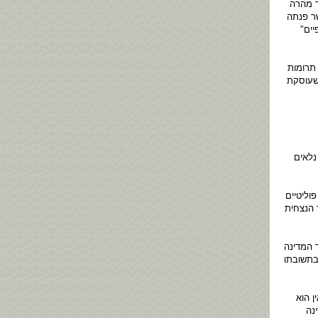
ד מהרה
ר פנתה
ים"
תרומות
שעוסקת
נלאים
וליטיים
 הנצחית
 המדינה
בתשובתו
ן הוא
נה