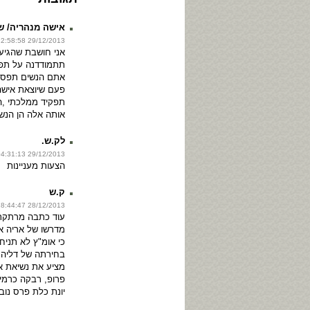
אישה מנהריה/ ש
29/12/2013 22:58:58
אני חושבת שהגיע
תתמודדנה על תפק
אתם הנשים תפסיקו
פעם שיוצאת אישה
תפקיד ממלכתי ,ה
אותה אלה הן הנשי
לק.ש.
29/12/2013 04:31:13
הצעות מעניינות
ק.ש
28/12/2013 18:44:47
עוד כתבה מרתקת
מדרשו של אריה אב
כי אומ"ץ לא תניח 
בחירתה של דליה אי
מציע את נשיאת אונ
פרופ, רבקה כרמי
יונת כלת פרס נוב