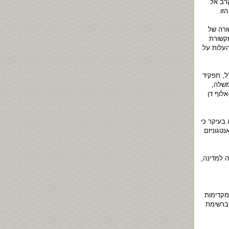
רב אל
זו.
ורה של
תקשורת
העלות על
ל, תפקיד
שלה,
לוף דן
בעיקר כי
נטגוניזם
"ל מינה אותה הרמטכ"ל לשעבר גבי אשכנזי לרכזת אירועי צה"ל לסיום 60 שנה למדינה,
המקדימות
תחילה במקום ה-34 ברשימה, ולאחר קבלת ערעור, שהוגש בנוגע להצבעה, היא הוצבה במקום ה-27 ברשימת