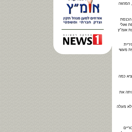
 המהווה
 הכנסת
 ואולי
ת אומ"ץ
ריית
פת מעשי
ציא כמה
יתה את
 לא מעלה
ריים