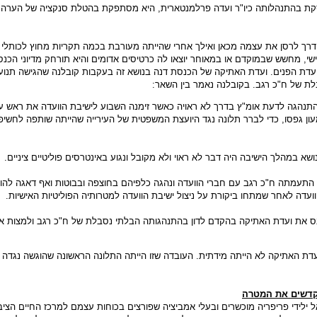
קת בהתנהלותה כיו"ר ועדה פרלמנטארית, היא מסתפקת בהטלת סנקציה של הערה,
דרך לרסן את עצמה מכאן ואילך אחרי שהייתה מעורבת בכמה תקריות מחוץ לכותלי
שי, מחשש שבמוקדם או במאוחר יוצאו לה כרטיסים אדומים והיא תורחק מדיוני הכנסת
עדת הפנים. ועדת האתיקה של הכנסת דנה בנושא זה בעקבות קובלנה שהגישה תנוע
ת של ח"כ רגב. בקובלנה נאמר בין השאר:
התנהגה לדעת אומ"ץ בדרך לא ראויה כאשר זימנה השבוע לישיבת הוועדה את ראש עי
ון גפסו, כדי לברר תלונה נגד היועצת המשפטית של העירייה שהייתה שותפה לחשי
א במהלך הישיבה היה דבר לא ראוי ולא מקובל ונגוע באינטרסים פוליטיים ציניים.
התעמתה ח"כ רגב עם חברי הוועדה ונהגה כלפיהם בחוצפה ובבוטות ואף דאגה להו
עדה לאחר שמתחו ביקורת על ניצול ישיבת הוועדה למטרותיה הפוליטיות האישיות.
נס את ועדת האתיקה בהקדם לדון בהתנהגותה הבלתי נסבלת של ח"כ רגב ולמצות א
ת האתיקה לא הייתה מידתית. העובדה שזו הייתה התלונה הראשונה שהוגשה נגדה
קדשים את המטרה
 ילידי פריפריה מוכשרים ובעלי אמביציה שפורצים בכוחות עצמם למרכז החיים הציבו