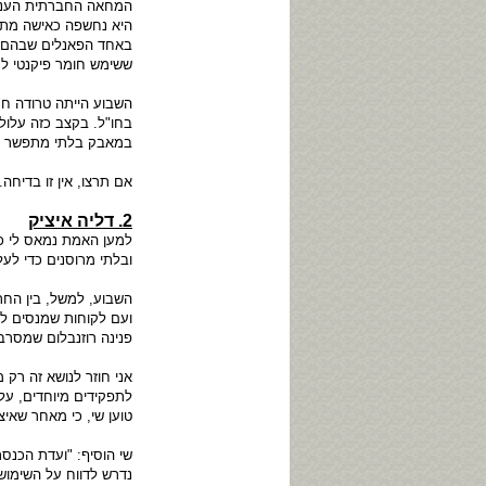
המחאה החברתית העניק
היא נחשפה כאישה מתל
באחד הפאנלים שבהם הש
ששימש חומר פיקנטי לת
השבוע הייתה טרודה ח"
בחו"ל. בקצב כזה עלו
במאבק בלתי מתפשר בש
אם תרצו, אין זו בדיחה.
2. דליה איציק
למען האמת נמאס לי כב
ובלתי מרוסנים כדי לע
השבוע, למשל, בין החת
ועם לקוחות שמנסים לע
פנינה רוזנבלום שמסרב
אני חוזר לנושא זה רק
לתפקידים מיוחדים, על
טוען שי, כי מאחר שאיצ
שי הוסיף: "ועדת הכנסת
נדרש לדווח על השימו