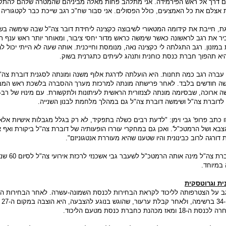
ם דרך אל ראש הפירמידה. אני מתלהב פחות מאלה מביניהם שהמטרה שלהם להתק
צלם את כל האמצעים, כולל הפסולים. אני סבור שח"כ רגב שייכת כבר לקטגוריה ה
 גת, חייבת את קידומה המטאורי לשיבוצה כקצינה ליחידת דובר צה"ל שבה שימשה בש
כיר את רגב לראשונה כאשר שימשה כראש מדור יחסי ציבור, ומאוחר יותר ראש ענף 
זנון. רגב התגלתה לי כקצינה נאה, מנומסת וחייכנית. אותה שעה לא הייתי יכול ל
היא תהפוך חברת כנסת כוחנית ותנהג לעיתים כתגרנית בשוק.
ברה רגב כמה תחנות. היא הועלתה לדרגת אלוף משנה ומונתה לסגנית דוברת צה"
שה חודשים בלבד. לאחר פרישתה מונתה למרכזת מערך ההסברה בלשכת ראש הממ
 ארוכה, שבסיומה מונתה לצנזורית הראשית לעיתונות ולתקשורת. עם מינויו של רב-א
לדוברת צה"ל ושימשה דוברת צה"ל גם במהלך מלחמת לבנון השנייה.
כתב פרופ' גבי וימן: "לדעת רבים כשלה בתפקיד, לא רק בגלל מגבלות אישיות אלא 
בא ושל הרמטכ"ל'. ואכן גם במחקרי עוררו הופעותיה של דוברת צה"ל ביקורת ואף א
דורגה לרוב כבינונית והיו שטענו שהיא מעוררת אנטגוניזם".
אחרי סיום שירותה כדוברת צה
 במיוחד.
ת וגרוטסקית
 הודיעה רגב על הצטרפותה לליכוד לקראת הבחירות לכנסת השמונה-עשרה. לאחר הבחירות 
דורגה 
הנת כחברת כנסת מטעם הליכוד.