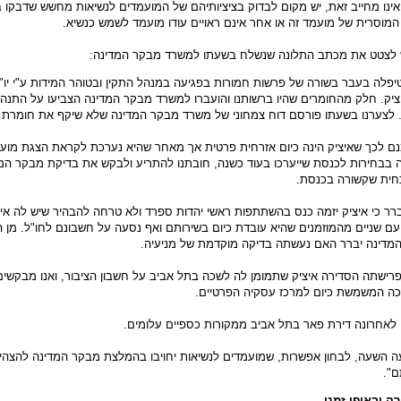
ינו מחייב זאת, יש מקום לבדוק בציציותיהם של המועמדים לנשיאות מחשש שדבקו ב
 המוסרית של מועמד זה או אחר אינם ראויים עודו מועמד לשמש כנשיא.
 לצטט את מכתב התלונה שנשלח בשעתו למשרד מבקר המדינה:
יפלה בעבר בשורה של פרשות חמורות בפגיעה במנהל התקין ובטוהר המידות ע"י יו
ציק. חלק מהחומרים שהיו ברשותנו והועברו למשרד מבקר המדינה הצביעו על התנה
. לצערנו בשעתו פורסם דוח צמחוני של משרד מבקר המדינה שלא שיקף את חומרת 
מנם לכך שאיציק הינה כיום אזרחית פרטית אך מאחר שהיא נערכת לקראת הצגת מוע
 בבחירות לכנסת שייערכו בעוד כשנה, חובתנו להתריע ולבקש את בדיקת מבקר המד
חית שקשורה בכנסת.
רר כי איציק יזמה כנס בהשתתפות ראשי יהדות ספרד ולא טרחה להבהיר שיש לה אי
עם שניים מהמוזמנים שהיא עובדת כיום בשירותם ואף נסעה על חשבונם לחו"ל. מן ה
דינה יברר האם נעשתה בדיקה מוקדמת של מניעיה.
פרישתה הסדירה איציק שתמומן לה לשכה בתל אביב על חשבון הציבור, ואנו מבקשי
 המשמשת כיום למרכז עסקיה הפרטיים.
 לאחרונה דירת פאר בתל אביב ממקורות כספיים עלומים.
ה השעה, לבחון אפשרות, שמועמדים לנשיאות יחויבו בהמלצת מבקר המדינה להצהיר
ם".
ה ובאופן זמני