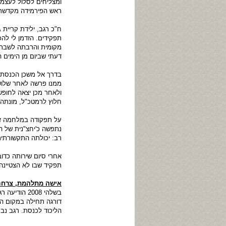
ומצליחים לסלול לעצמ
ראש הפירמידה מקדשת א
ח"כ רגב, ילידת קריית
תפקידים. הזדמן לי לה
מקומית והרבתה לשבת במ
דעתי שביום מן הימים 
בדרך אל משכן הכנסת ע
ממנו פרשה לאחר שלו
ולאחר מכן יצאה לחופשה
חלוץ לרמטכ"ל, מונתה 
על תפקודה במלחמה זו 
נתפשה כ'יחצ"נית של הצ
רב: יכולתה התקשורתית 
תפקיד שבו לא הצטיינה
אישה מתלהמת, צרחני
בשלהי 2008
הליכוד לכנסת. רגב נבחרה לכנסת ה-18 ומאז מכ