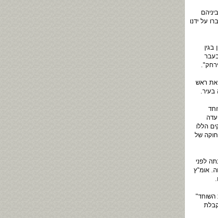
יניהם
ו על ידנו
בגין
בעבר
ירחק".
 את ראש
בעיר.
וחד
עדה
ים הללו
חוקה של
תה לפני
. אומ"ץ
 השוחד"
קבלת