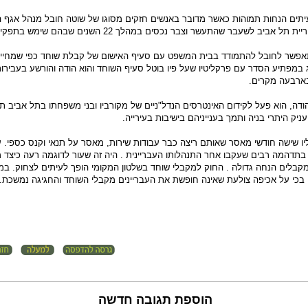
תים הנחות תמוהות כאשר מדובר באנשים חזקים מסוגו של שוטה חובל מנהל אגף הר
 אביב לשעבר שהתעשר וצבר נכסים במהלך 22 השנים שבהם שימש בתפקיד.
פשר לחובל להתמודד בבית המשפט עם סעיף האישום של קבלת שוחד כפי שמחייב 
שג במפתיע הסדר עם פרקליטיו שעל פיו בוטל סעיף השוחד והוא הודה והורשע בעבירו
ארבעה מקרים.
דה, הוא פעל לקידום האינטרסים הנדל"ניים של מקורביו ובני משפחתו בתל אביב תוך
ניק היתרי בניה ותמך בענייניהם בישיבות בעירייה.
ליו שישה חודשי מאסר שאותם ריצה כבר עבודות שירות, מאסר על תנאי וקנס כספי.
בתדהמה רבים שעקבו אחר התנהלותו העבריינית . היה זה שעור לדוגמה רעה כיצד 
מקבלים הנחה גדולה . החוק למקבלי שוחד בשלטון המקומי הופך לעיתים לצחוק. במ
בכי על אכיפה צולעת שאינה חופשת את העבריינים מקבלי השוחד והחגיגה נמשכת.
הוספת תגובה חדשה