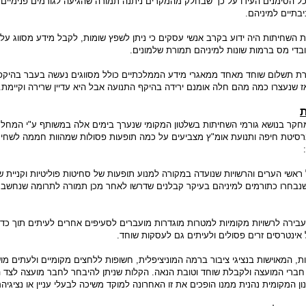
 כל הסימנים העידו על כך שבחלק מהמקרים ניתנה תמורה שהגיעה לגורמים פנימיים
בתיים למיניהם.
השחיתות היה ידוע בקרב אנשי עסקים כי ניתן לשפץ שומות, לקבל מידע מסווג על
בדי מס ברמות שונות למיניהם תמורת שלמונים.
רת תשלום שוחד מאחד ממאגרי מידע הממלכתיים כולל מסווגים נעשה בעבר בהיקפי
ז שנעצרו כמה מהם חלה אומנם ירידה בהיקף התנועה אבל היא עדיין שרירה וקיימת.
חקר בנושא גורמי השחיתות בשלטון המקומי שנערך בימים אלה במשותף ע"י המחל
יברסיטת חיפה ותנועת אומ"ץ מצביעים על כמה תופעות פסולות שמהוות חממה לשחי
ראשי הערים והרשויות שנועדה במקורה למנוע תופעות של סחיטות פוליטיות וקניית ש
נבחרו כתורמים למיניהם בעיקר קבלנים שדרשו לאחר מכן תמורה לתרומה שנחשב
בירה לרשויות מקומיות למטרות מוגדרות מועברים לסעיפים אחרים לעיתים תוך כדי
ל אינטרסים זרים פסולים ולעיתים גם לעסקות שוחד.
ות, המאוישות בנציגי ציבור ברמה המוניציפלית, חשופות ללחצים מקומיים ולעתים מ
חברי המועצה ולקבלת שוחד וטובת הנאה. הקלות שניתן להיבחר לחבר מועצה לצד 
ן המקומית נהנית ממנו הופכים את זו האחרונה למוקד משיכה לבעלי עניין או נציגיהם