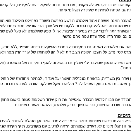
ם שבו יש ביורוקרטיה לא שקופה, עם פתח נרחב לשיקול דעת לפקידים, בלי קריטרי
פתח גם הפתח לשחיתות שעיקרה תשלומי שוחד.
עבר המגה מושחת אהוד אולמרט הורשע בפרשת השוחד בפרויקט הולילנד הוא הו
שבמסגרתה דאג להענקת הטבות ללקוחותיו של עורך הדין אוריאל מסר שותפו לש
ומאוחר יותר לדברי עבירה במישור הציבורי. אין לי ספק שאולמרט לא פעל לשם שמ
ם עם עורך הדין מסר שרק טפח מהם נחשף.
ושה את מלאכתה נאמנה גם בחקירותיה במרכז ההשקעות הייתה חושפת,ללא ספק, 
ט לסיו נדיב על חשבון הקופה הציבורית לאילי הון לקוחותיו של עורך הדין מסר ולאיל
מש המידע המגוון שהועבר ע"י אומ"ץ גם בנושא זה לאגף החקירות של המשטרה (חל
חתת").
 ועדה בין-משרדית, בראשות מנכ"לית האוצר יעל אנדורן, לבחינה מחודשת של החוק,
התרעומת הציבורית מכך שהטבות המס בחוק העפילו לכ-7 מיליארד שקל שחלקם הוזרמו לארבע חברות
ודד עם הביורוקרטיה הכבדה שאפיינה את חוק עידוד השקעות פגעה ביישום החוק 
כבדה עודדה שחיתות, כפי שנחשף בתיק אולמרט, היא גם פגעה בשוויוניות.
מיסים
פה בשעתו פרשת שחיתות גדולה שבמרכזה עמדה שולה זקן מנהלת לשכותיו לשעבר
זו נתגלו מינויים לא ראויים שמטרתם הייתה להיטיב עם מקורבים, תיקי חקירה שנת