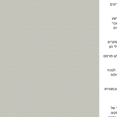
ונים
רשע
עבר
ים
מקרים
י הון
קו פורסם
 לנוכח
 גדולות
ובמטרתו.
 של
קעו,