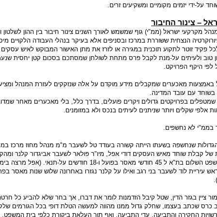
חד על-ידי יזמים מקומיים ומשקיעים זרים.
ל – צינור החיבור
ל מקרקעי ישראל (ממ"י) גוף שמשמש לאורך השנים צינור חיבור בין ההון לשלטון ו
ורוקרטיה הנצחית ששוררת במרכז ובסניפים אלא בעיקר בנהלי העבודה הלקויים מיס
 פקיד זוטר לתקוע תוכנית במגירה או לזרז את מתן האישור המבוקש לאיש עסקים 
ון טוב ולעיתים על-מנת לקבל פרס מתחת לשולחן שמסתכם בסכום קטן יחסית שנע
 לפי היקף הפרויקט.
באמצעות מאכערים שמקבלים מידע מוקדם על אלה שנזקקים לעזרת המנהל ומציע
בשוחד עם עובד המדינה.
 שמטפלים בפרויקטים גדולים ויקרים פועלים, בדרך כלל, בלי מאכערים מאחר שמדו
 אלפי שקלים ויותר שניתנים לעיתים בנכס ולא במזומנים.
 בממ"י לא נחשפים.
דולות שנחשפה בשעתו הייתה קשורה בעודד טל לשעבר מ"מ מנהל מחוז מרכז בממ
של קבלת שוחד מאיש העסקים דודי אפל, מיו"ר פולאר לשעבר אביגדור קלנר ומהקב
מצלאווי ונדון ע"י בית משפט השלום בת"א ל 45 חודשי מאסר בפועל ו-18 חודשים על-תנאי. (א
אש עיריית לוד לשעבר בני רגב ואילו על קלנר נגזרו באחרונה שלוש שנות מאסר בפ
.
ור ציין בגזר הדין, שטל קיבל הזדמנות לומר את דברו, אך בחר שלא להביע כל חרט
ב כרס שכתב בעצמו, שחלק גדול ממנו מהווה למעשה הטלת דופי בכל הגורמים שלק
ם רשויות החקירה והתביעה, עדי התביעה, ואף תוך העלאת ביקורת כלפי בית המשפט,