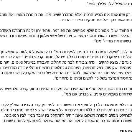
ת להעליל עליו עלילת שווא".
רק שהנאשם אינו מביע חרטה, אלא מתברר שאינו מבין את חומרת מעשיו ואת עומק
תנהגות בהן ניהל את תפקידו הציבורי הבכיר.
י החשד יש לו ממשיכים שלא מביישים את הפירמה. פרופ' ירון זליכה מהמרכז האקדמי
הכללי במשרד האוצר וחשף מעשי שחיתות של אישי שלטון (בזכות פעילותו זכה בשעת
בשעתו את מחדלי ממ"י.
ר לכך: "שיקול-הדעת הנרחב הניתן לפקידות ממ"י בכל הנוגע להחלטות שמשמעותן
שלים הביורוקרטים החריפים מהם סובל המינהל, מהווה קרקע פורייה ודשנה לפריח
רים". מוצע להקים וועדה ציבורית לבחינת תהליכי העבודה במינהל ואופיים, תוך מ
ימיות, שקיפות, כפל חתימות, מערכות טכנולוגיות חדשות ונוהלי עבודה מודרניים.
, שלטעמי היא מחויבת המציאות, להגברת ההפרטה של נכסי המקרקעין שבבעלות המ
חסור המייצר בשל כך לחצים ופיתויים מיותרים".
ות בדרגים השונים של ממ"י ונראה שידה של מערכת אכיפת החוק קצרה מלהושיע על 
שירותים מקצועיים שונים שעובדים עם ממ"י.
 לא מתאמצת כל כך לחשוף את המשוחדים. לפני זמן קצר העבירה אומ"ץ לקציי מו
במשטרת מחוז תל אביב וביחידת החקירות להב 433 ומסרה מידע על מאכער שהציע לאחד מחברי ה
פרויקט מסוים תמורת תשלום שאמור היה להתחלק בין עובד ממ"י לבין המאכער.
 ונשנות נמנעה עד כה המשטרה לחקור את הפרשה שיכולה להסתעף לכיוונים שונים.
קעות