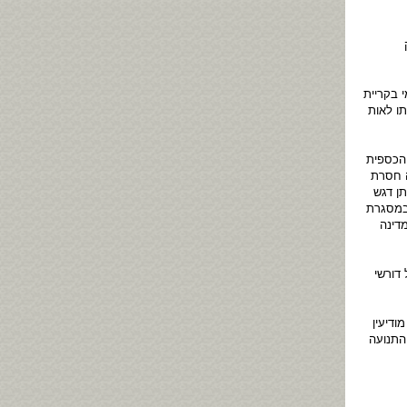
 בקריית
ו לאות
 הכספית
ה חסרת
תן דגש
 במסגרת
דינה
דורשי
דיעין
נהלת התנועה