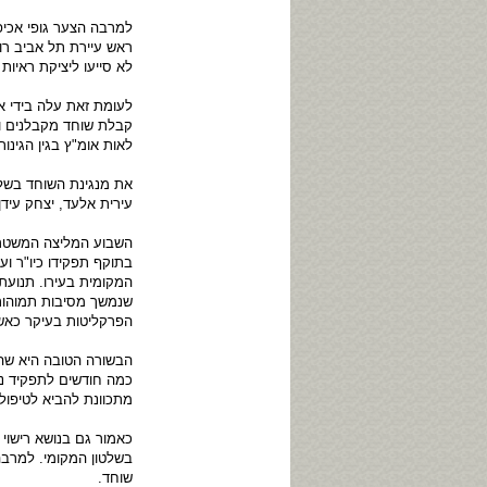
למרבה הצער גופי אכיפ
ראש עיירת תל אביב רון
לא סייעו ליציקת ראיות 
לעומת זאת עלה בידי א
קבלת שוחד מקבלנים וא
לאות אומ"ץ בגין הגינו
את מנגינת השוחד בשלט
עירית אלעד, יצחק עיד
השבוע המליצה המשטרה ל
בתוקף תפקידו כיו"ר ו
המקומית בעירו. תנועת
שנמשך מסיבות תמוהות
הפרקליטות בעיקר כאשר 
הבשורה הטובה היא שה
כמה חודשים לתפקיד נצ
מתכוונת להביא לטיפול
כאמור גם בנושא רישוי
בשלטון המקומי. למרבה
שוחד.