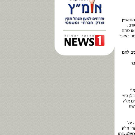
מתאפיין
ודם.
או סתם
מד באלפי
ים להם
בר
"י
לן סמי
פל מרצה בימים אלה
רשת
ה על
חו חלק
 כשלטענתו