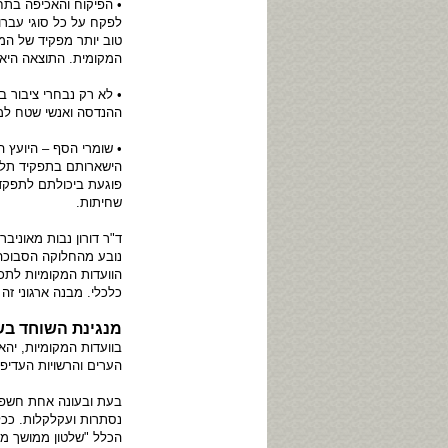
• הפיקוח והאכיפה בתחו
לפקח על כל סוגי עברות
טוב יותר מפקיד של ה
המקומית. התוצאה היא 
• לא רק נבחרי ציבור ב
ההנדסה ואנשי שטח למי
• שומרי הסף – היועץ 
הישארותם בתפקיד תלו
פוגעת ביכולתם לתפקד
שחיתות.
ד"ר דורון נבות מאונ
נובע מהחלוקה הסבוכה 
הוועדות המקומיות לתכנ
כלכלי. מבנה ארגוני זה
מנגינת השוחד בש
בוועדות המקומיות, יה
הערים והרשויות העדיפ
בעת ובעונה אחת חשפה 
נסתרות ועקלקלות. ככל
הכלל "שלטון ממושך מ