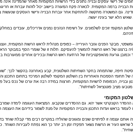
מים של רישוי עסקים ובנייה נתונים בידי הרשויות המקומיות מאחר שהמדינה אינה מ
 הבנייה ברמה המקומית. לכאורה פקח המעורה ביישוב יכול לזהות עברות או חריגות
מדינה. גם המשטרה מתקשה להתחקות אחר עברות הבנייה ורישוי העסקים שנעשות 
שאיש הלא ישר בעיניו יעשה.
שלטון המקומי זוכים לשלמונים. על רשימת הנהנים נמנים אדריכלים, עובדים במחלקו
ניהם.
המשפטי, מבקר הפנים וגזבר העירייה – כפופים מנהלית לראש הרשות המקומית, ועצם
יה ברצונו של ראש הרשות להמשיך להעסיקם. תלות זו של שומרי הסף במבוקר הרא
 וכמובן גורעת מהאפקטיביות של הרתעת ראש הרשות ובכירים אחרים ממעורבות ב
יברסיטת חיפה, שהתמחה בחקר השחיתות השלטונית, קבע באחרונה בהקשר לכך: "שו
של תחומי הסמכות והאחריות בין השלטון המקומי לשלטון המרכזי בתחום התכנון והב
ון ובנייה, הכפופות לרשויות המקומיות, חורצות במידה רבה את ערכו של נכס בעל פו
 מטבעו מציב פוטנציאל לשחיתות".
לטון המקומי
א ההסדר הקונקרטי אשר יהא. גם ההסדרים שנקבעו. המציאות העגומה לימדה שמרבי
ו לעמוד בראש ועדות התכנון והבנייה המקומיות על-מנת לשמור בידיהם את העצמה ה
אותם עצמה זו לפיתויים שונים ומגוונים שהולידו במקרים רבים מדי קבלת שוחד בד
 שראש העיר או הרשות נשאר תפקידו זמן רב יותר כך הוא נפתח לעבירות השוחד. כ
שחית".