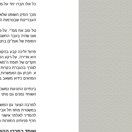
כל אלו חברו יחד על-מנ
מכך הסיק השופט שלא 
העבריינות שבנורמות הה
טל עזב את ממ"י. על-פ
אונו שהיה בעבר החשב 
המופת של אומ"ץ) בחן 
פרופ' זליכה קבע בהקש
היא אדירה, על-רקע הכ
תקדים של תופת ה"מאכע
לצורך בהגברת בקרות פנ
זו, תבחן גם האפשרות
המהווים כידוע משאב במ
בינתיים החגיגות נמשכ
השוחד נמנים גם נותני 
למרבה הצער גם המשטרה
להסדיר לאלתר אישור ל
חרף פניותינו החוזרות
שוחד במרכז ההש