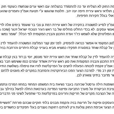
ת החוק לא הצליחו עד כה להתמודד בהצלחה עם ראשי ערים שנחשדו כעוקפי חוק ב
 חולדאי וראש עירית חיפה יונה יהב. תלונות שהוגשו ע"י תנועת אומ"ץ וחומרים שהועבר
אולי בגלל חקירות חפיפיות.
ומ"ץ לסייע למשטרה בחקירה של ראש עיירת רמת גן צבי בר שעומד בימים אלה לדין 
נשי עסקים. לא בכדי החליט מחליפו של בר ראש העיר הנוכחי ישראל זינגר (שזכה 
תו הפוליטית) שלא לשמש כיו"ר ועדת התכנון והבניין המקומית לפי הכלל: "שומר נפשו 
ון המקומי אי-אפשר כנראה להפסיק. לפני זמן קצר המליצה המשטרה להעמיד לדין
ן על קבלת שוחד במסגרת תפקידו כמוציא מביא בענייני קבלת היתרים והרחבת בניה 
העמיד לדין על קבלת שוחד את ראש עירית יהוד מונסון, יוסי בן דוד בגין קבלת ש
עדת התכנון והבניה המקומית ואת סגן ראש עיריית אשדוד עמרם כנפו ששימש חבר בוו
 אומ"ץ זוקפת לזכותה הפעלת לחצים על הפרקליטות לזרז את טיפולה בשלושת התיק
 זמן רב מדי. למרבה הצער הפכו הביורוקרטיה והסחבת במקרים לא מעטים ללחם 
מדובר בתיקי צווארון לבן.
שופטת הילה גרסטל שכיהנה בעבר נשיאת בית המשפט המחוזי במחוז המרכז ונתמנ
יבת הביקורת על מערך התביעה ומייצגי המדינה בערכאות החלה לפעול בהילוך גבוה
ה של הנציבה מקרים של חריקות וחריגים בפרקליטות כדי שתפעל לשינוי פני הדברים.
 העסקים ופיקוח על חריגות בניה והקמת מבנים בלתי חוקיים שבהם פורחת "תעשיית
 הצער אכיפת החוק צולעת ורק לעיתים רחוקות נעצרים בעלי תפקידים כחשודים ב