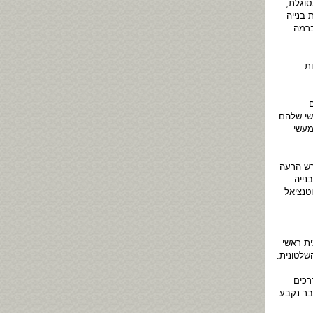
סוגלת,
 בנייה
ברמה
ת
שי שלהם
מעשי
רש הרעה
נייה.
טנציאל
ת ראשי
שלטונית.
רכים
בר נקבע