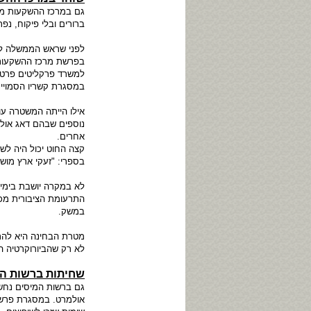
גם במרכז ההשקעות מקו
ברורים ובלי פיקוח, נ
לפני שראש הממשלה לש
בפרשת מרכז ההשקעות 
למשרד פרקליטים פרטי 
במסגרת קשריו הסמויי
אילו הייתה המשטרה ע
נוספים שבהם דאג אולמר
אחרים.
קצה החוט יכול היה לש
בספרי: "זעקי ארץ מוש
לא במקרה יושבת בימין
במשק.
מטרת הבחינה היא להתמ
לא רק שהביורוקרטיה ה
שחיתות ברשות ה
גם ברשות המיסים נחש
אולמרט. במסגרת פרשה 