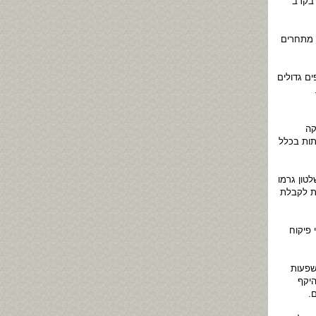
 בקרב
 מתחרים
ם גדולים
קה
תות בכלל
לטון גרמו
ת לקבלת
 פיקוח
ושפעות
היקף
.