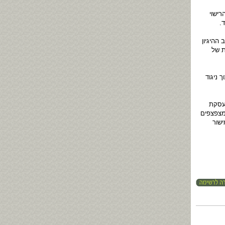
ישוי
ההיגיון
ת של
 ניגוד
 עסקת
מצפצפים
ישור