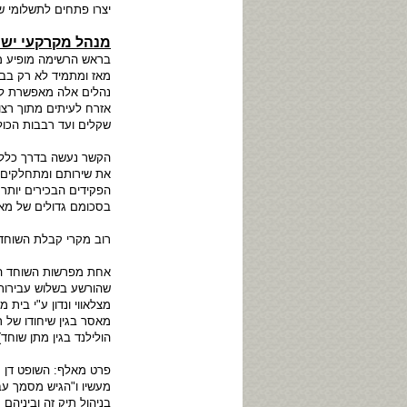
יצרו פתחים לתשלומי שו
מנהל מקרקעי ישרא
בראש הרשימה מופיע מנה
מאז ומתמיד לא רק בבי
נהלים אלה מאפשרת לכל
אזרח לעיתים מתוך רצ
שקלים ועד רבבות הכול
הקשר נעשה בדרך כלל 
את שירותם ומתחלקים 
הפקידים הבכירים יותר
בסכומם גדולים של מאות
רוב מקרי קבלת השוחד
אחת מפרשות השוחד הג
שהורשע בשלוש עבירות 
מאסר בגין שיחודו של ר
הולילנד בגין מתן שוחד)
פרט מאלף: השופט דן מ
מעשיו ו"הגיש מסמך ע
בניהול תיק זה וביניה