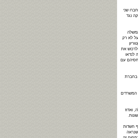
ברו שני
קה נגד
ממשלה
על לא רק
ריון
לרכוש את
 לנדאו
חסיהם עם
 בחברת
י המשרדים
 ואדוז
ונות.
ף חשדות
שנראה
תחום זה,