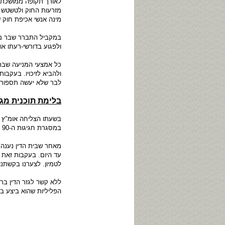
לאורך תקופה ממושכת 
מזרעות החוק ולטשטש א
מינה אנשי אכיפת חוק ש
במקביל התברר שבר מוק
ולפגוע בדורשי-רעתו או
כל אמצעי המניעה שבר 
ולהביא לזיכויו. בעקב
לבר שלא יעשה תספורת 
בלימת תוכנית מגל
בשעתו הצליחה אומ"ץ ל
במסגרת חגיגות ה-90 לעיר רמת גן. אין לנו ספק שבר עמד מאחורי יוזמה זו לקראת פרישתו.
מאחר שבית הדין נענה 
עד היום. בעקבות זאת 
לטמיון. לצערנו בקשתנ
ללא קשר לגזר הדין בר
הפליליות שהוא ביצע ב