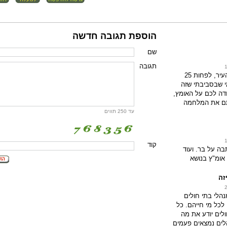
הוספת תגובה חדשה
שם
תגובה
45 שנים תןשבת העיר, לפחות 25
י שבסביבתי שזה
דה לכם על האומץ,
 את המלחמה
עד 250 תווים
קוד
ה על בר. ועוד
 אומ"ץ בנושא
זה
הלי בתי חולים
כל מי חייהם. כל
לים יודע את מה
ים נמצאים פעמים