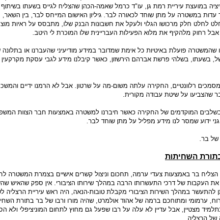
יציה במועצת עיריית רמת גן, עו"ד כרמל שאמה-הכהן שהצליח לגייס בשעתו בשיתוף 
עדות במשטרה על מתן שוחד לכאורה לבר. גיליון האישום המייחס לבר, בין השאר, 
לט לחלט חלק מרכושו הגלוי ולעקל את חשבונות הבנק שלו, מתבסס על ראיות מוצ
בל רחוק מלהקיף את מלוא הפעילות העבריינית שלו המוכרת לי היטב.
 שהמשטרה פועלת באיטיות כל אימת שמדובר במידע מודיעיני שהעברנו או בתלונה 
, בשעתו, בשלהי פרשת אברהם הירשזון, כאשר קיבלנו מידע לגבי עסקת מקרקעין 
סמכים רלוונטיים, החקירה עלתה משום-מה על שרטון. אבל לא הרמנו ידיים והמשכנו
ר שהצביעו על שיטת עבודה מקורית.
בשלבים המוקדמים של החקירה כאשר חיברנו למשטרה באמצעות חבר הצוות המשפט
ני ידוע שמסר לנו מידע מפליל על מתן שוחד לבר.
של בר.
בתורת השחיתות
הצליח בר באמצעות צעדי ערמה, תחכום וניצול קשרים אישיים בצמרת המשטרה לח
את העקבות של דרכי התעשרותו הרבה במהלך שירותו הציבורי. אין ספק שהאיש שה
יתן להתעשר במהלך השירות הציבורי מקבלת טובות-הנאה, היה ראש עיריית הרצליה ל
רוח, ערמומי ומתוחכם ברמה של אהוד אולמרט, שהיה מורו ורבו של בר בתורת השחי
תלמיד מצטיין, אבל עדיין לא עלה על רבו שפעל גם מחוץ לתחום המוניציפלי ולא ה
 של הרצליה.