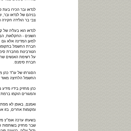
לנדאו ובר הכירו בעת 
בניהם של לנדאו ובר, 
צבי בר הולידה חקירה ו
לנדאו הוא בעליה של ק
השונים - החקלאות, הבי
למען המדינה אלא גם כע
חברת החשמל בתקופה שב
הטורבינות מחברת סימנ
על רשימת האנשים שחו
חברת סימנס.
הסגרתו של עו"ד כהן 
החשמל הלחיצה מאוד 
כהן מחזיק בידיו מידע
והמגורים הוקמו ברמת ג
ואמנם, באופן לא מפתי
ומקומות אחרים, בזו אח
בשעתו ערכה אומ"ץ מיפ
שבר מחזיק בשותפות ח
גדול עליה, בטענה פור