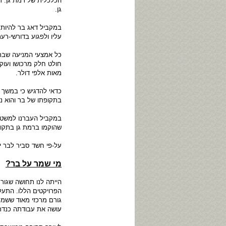
הכלכלית של רמת גן. ר
גן.
במקביל דאג בר להיות 
עליו ולפגוע בדורשי-רע
כל אמצעי המניעה שבר 
חולט חלק מרכושו ועוק
מאות אלפי דולר.
כדאי להדגיש כי במשך 
בתקופתו של בר והוא נ
במקביל העברנו למשטרה
שהוקמו ברמת גן בתקופ
על-פי חשד סביר לבר י
מי שמר על בר?
הייתה לנו תחושה שגור
הפרויקטים הללו. התע
גורם מרכזי מאוד ששמר
עושה את עבודתה כנדר