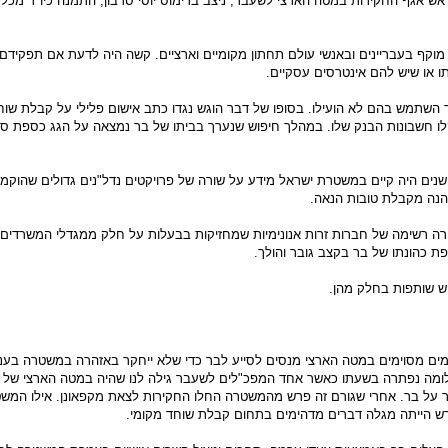
אש אגף החקירות במטה הארצי לשעבר, ניצב בדימוס יוסי סדבון, התמנה כיו"ר מכ
מוקף בעבריינים ובאנשי עולם תחתון מקומיים וארציים. קשה היה לדעת אם תפקידם
תו או שיש להם אינטרסים עסקיים.
השתמש בהם לא הועילו. בסופו של דבר הוגש נגדו כתב אישום פלילי על קבלת שוחד
לו חשבונות הבנק שלו. במהלך חיפוש שנערך בביתו של בר נמצאה על הגג כספת סו
שנים היה קיים במשטרת ישראל מידע על שורה של פרויקטים נדל"נים גדולים שהוקמו
הנה מקבלת טובות הנאה.
 רשימה של חברות זרות אנונימיות שמחזיקות בבעלות על חלק ממגדלי המשרדים 
ת כהונתו של בר בקצב גובר והולך.
ש שותפות בחלק מהן.
מים מסוימים במטה הארצי מנסים לסייע לבר כדי שלא ייחקר באזהרה במשטרה בעניי
לומה נפתרה בשעתו כאשר אחד המפכ"לים לשעבר גילה לנו שהיה במטה הארצי של
 על בר. אחרי שגורם זה פרש מהמשטרה החלו החקירות לצאת מקפאונן. אילו המשט
ש הייתה מגלה דברים מדהימים בתחום קבלת שוחד מקומי.