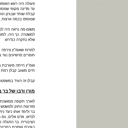
פעולה היה ראש האופוז
עד מדינה מקומי שמסר 
קבלת שוחד שבגינן הוח
שנאספו בכמה ארצות, א
משום-מה נראה היה לנו
למשטרה. כך היה, למשל
שלא נחקרה כנדרש.
למרות שאומ"ץ צירפה מ
חומרים מרשיעים נגד ב
אומ"ץ הייתה מעורבת 
חיים משגב קבלן רמת ג
קבלן זה העיד במשפטו 
מורו ורבו של בר 
לאורך תקופה ממושכת 
מזרעות החוק ולטשטש 
בר ולימד אותו כיצד נ
לנדאו, אדם אלים, גס 
הציבורית. בר התגלה כ
בגזירת קופונים במרינה