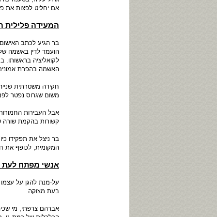
אם יחליט לפצות את פי
המעידה פלילית ה
בר הגיע לכתב האישום 
הועמד לדין באשמה של 
לקואליציה בראשותו. ב
האשמה בהפרת אמונים,
חקירה משטרתית שנייה 
משום שגרוס נפטר לפני
קשורות בהקמת שורה של
בר ניצל את תפקידו כיו
המקומית, לכופף את חב
אנשי מפתח לעת 
על-מנת להגן על עצמו מ
בעת מצוקה.
אברהם צרפתי, מי שכי