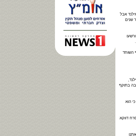
אילנד אבל
 שנים
ירים שהורשעו
 השוחד
לנד,
בה בתוקף
י הוא
רח דווקא
תנו