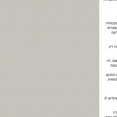
קבותיה
צטרפו
חקה
יו רק
האישום, היו
עות.
 התכנון
חוזית.
ייעו לו
רה