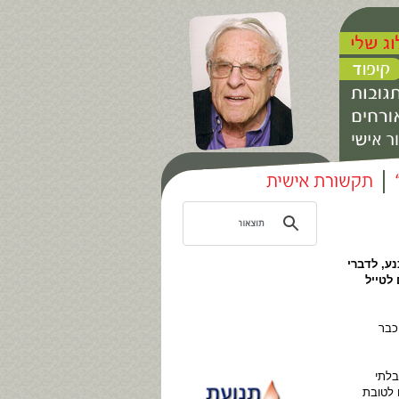
לבנת הון והעלמת מס בר בן ה-80 היה משוכנע, לדברי
לטייל
כבר
בלתי
 לטובת