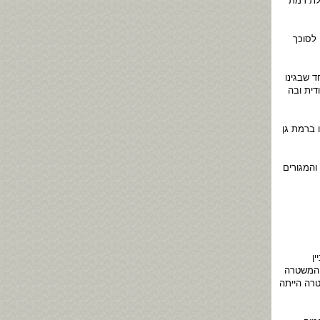
ללת רמת
 לסוכך
 שבגינו
דית ובה
 ברמת גן
והמגורים
ן
 המשטרה
רה הייתה