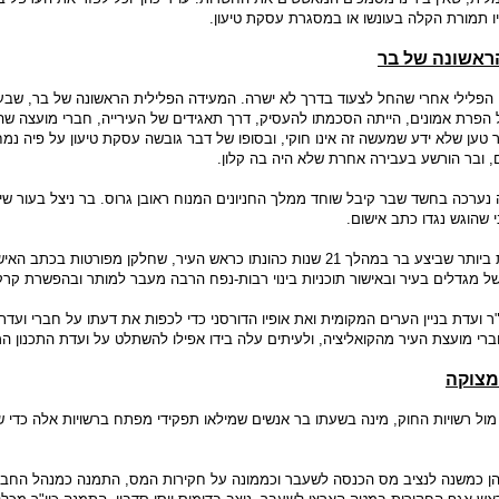
ו תמורת הקלה בעונשו או במסגרת עסקת טיעון.
ראשונה של בר
הפלילי אחרי שהחל לצעוד בדרך לא ישרה. המעידה הפלילית הראשונה של בר, שבע
הפרת אמונים, הייתה הסכמתו להעסיק, דרך תאגידים של העירייה, חברי מועצה שה
ר טען שלא ידע שמעשה זה אינו חוקי, ובסופו של דבר גובשה עסקת טיעון על פיה נמ
 ובר הורשע בעבירה אחרת שלא היה בה קלון.
נערכה בחשד שבר קיבל שוחד ממלך החניונים המנוח ראובן גרוס. בר ניצל בעור שינ
 שהוגש נגדו כתב אישום.
אבל העבירות החמורות ביותר שביצע בר במהלך 21 שנות כהונתו כראש העיר, שחלקן מפורטות בכתב 
 מגדלים בעיר ובאישור תוכניות בינוי רבות-נפח הרבה מעבר למותר ובהפשרת קרק
"ר ועדת בניין הערים המקומית ואת אופיו הדורסני כדי לכפות את דעתו על חברי ועדת
רי מועצת העיר מהקואליציה, ולעיתים עלה בידו אפילו להשתלט על ועדת התכנון המ
מצוקה
ול רשויות החוק, מינה בשעתו בר אנשים שמילאו תפקידי מפתח ברשויות אלה כדי שיס
הן כמשנה לנציב מס הכנסה לשעבר וכממונה על חקירות המס, התמנה כמנהל החב