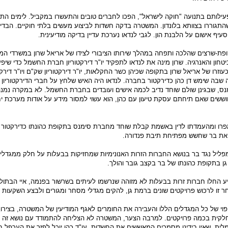
פעילותם בתנועה "חוקה לישראל", הפכו לחברים טובים והתעשרו במקביל. לימים התח
שהתגוררו בצוותא בלונדון. המשטרה בדקה חשדות לביצוע מעשים בלתי חוקיים. הבדי
סעיף אישום על הלבנת הון. לגבי לנדאו נערכת עדיין בדיקה מודיעינית.
ופת-שרצים שהלכה ותפחה במהלך שירותו הציבורי לצידו של אריאל שרון במשרדי ה
טחון והאנרגיה. שרון מינה את לנדאו לתפקיד יו"ר דירקטוריון חברת החשמל כדי שיפ
וזרו של אריאל שרון בתקופה שכיהן כשר החקלאות, יו"ר דירקטוריון שק"ם ויו"ר דירקטו
ה שימש דן כהן כדירקטור בחברה. לנדאו היה האיש שלחץ על חברי הדירקטוריון 
ס, שבגינן שולם שוחד נדיב לכמה אישים ועובדים בחברת החשמל. לא במקרה נמנה
ששים שאם תיחתם עסקת טיעון עם כהן, הוא עשוי למסור מידע על אודות מערכת י
מפרו ומהעמדתו לדין באשמת קבלת שוחד מחברת סימנס בתקופת כהונתו כדירקטור
את בר שחשש מפתיחת תיבת פנדורה.
 מפליל נגד בר בנושא החברות הזרות האנונימיות שמחזיקות בבעלות על חלק ממגדל
ן בתקופת כהונתו של בר בקצב גובר והולך.
ע החלו חברות זרות בבעלות לא מזוהה שנרשמו לעיתים בשרשור בפנמה, איי הבתולה,
ר זו לרכוש פרויקטים שונים ברמת גן, להקים מגדלי מסחר ומגורים ולבצע השקעות ש
וי של כל המגדלים הללו והעבירה את החומרים לאגף המודיעין של המשטרה, בצירו
לקית בכמה פרויקטים. למרבה הצער, המשטרה לא הצליחה להתמודד עם נושא זה 
מלית, שאין בידינו מסמכים המאששים את החשדות. עו"ד כהן יוכל לפזר את הערפל ב