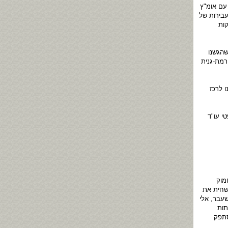
עם אומ"ץ
עבירות של
קות
שהגשנו
רמת-גנית
 לרכז
י עו"ד
מוק
שחית את
שעבר, אלי
תות
סתפק