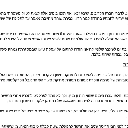
יה משוכנע, לדברי חבריו הקרובים, שיצא זכאי ואף תכנן בימים אלה לצאת לטיול משפחתי בת
א יעדיף להמתין בחרדה לגזר הדין. עבירת שוחד מחייבת מאסר עד לתקופה של עשר
פסק דינו החמור של השופט דוד רוזן בפרשת הולילנד שגזר בשעתו 6 שנות מאסר לכמה נאשמים בכ
אש הממשלה לשעבר אהוד אולמרט אותת לאישי ציבור נאשמי שוחד על הצפוי להם.
 בת ים לשעבר שלומי לחיאני הזדרז לחתום על עסקת טיעון שבמסגרתה נמחק סעיף
בל עבודות שירות בלבד.
ת
דין נבות תל צור ניסה להשיג גם לו עסקת טיעון בעקבות גזר דין החמור בפרשת הולי
עבירות של מרמה והפרת אמונים תמורת מחיקת סעיף השוחד אבל הפרקליטות סיר
 חלפו עברו הימים שהוא היה זן מוגן. וכך לא נותר לפרקליט להכריז אחרי הרשעה כ
המפואר ותרומתו הרבה לפיתוחה ושגשוגה של רמת גן יילקחו בחשבון בגזר הדין.
השופט העליון חיים כהן המיתולוגי שקבע בשעתו שרקע אישי מרשים של איש ציבור שס
ר לפני חצי תריסר שנים את החשד להפעלת שיטת קבלת טובות-הנאה. מי ש/שיתף א