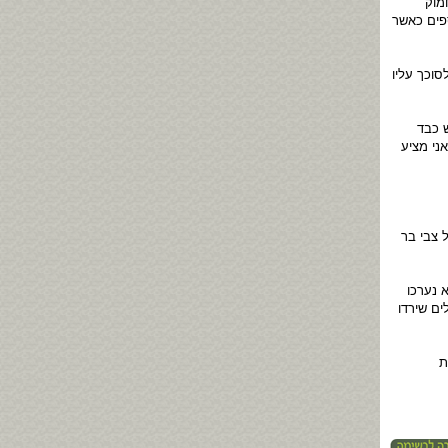
מוק
פים כאשר
וכך עליו
 כבד
ני מציע
 צבי בר
 נערכו
ים שירדו
ת