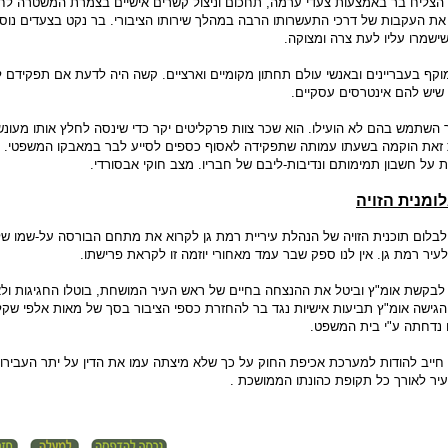
הצליח בר באמצעות צעדי ערמה, תחכום וניצול קשרים אישיים בצמרת המשטרה לח
ת העקבות של דרכי התעשרותו הרבה במהלך שירותו הציבורי. בר נקט בצעדים נוס
ישמרו עליו לעת צרה ומצוקה.
ף בעבריינים ובאנשי עולם תחתון מקומיים וארציים. קשה היה לדעת אם תפקידם לס
 שיש להם אינטרסים עסקיים.
השתמש בהם לא הועילו. הוא שכר צוות פרקליטים יקר כדי שינסה לחלץ אותו מעונש
ות זאת הוקמה בשעתו עמותה שתפקידה לאסוף כספים לסייע לבר במאבקו המשפטי. א
על חשבון תמימותם ונדיבות-ליבם של חבריו. מצב חוקי אבסורדי.
ומנית הזויה
בלום תוכנית הזויה של הנהלת עיריית רמת גן לקרוא את מתחם הבורסה על-שמו של
לבקשת אומ"ץ וביטל את ההנצחה בחיים של ראש העיר המושחת, בוטלו החגיגות ולא
הגישה אומ"ץ תביעות אישיות נגד בר להחזרת כספי הציבור בסך של מאות אלפי שקל
ו נדחתה ע"י בית המשפט.
 חייב להודות למערכת אכיפת החוק על כך שלא מיצתה עמו את הדין על יתר העבירו
עיר לאורך כל תקופת כהונתו הממושכת .