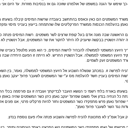
-כך שימש עד הגנה במשפט של אולמרט שזוכה גם אז בנסיבות מוזרות. עד היום אני 
 במשרד המשפטים הם כאין וכאפס בהתחשב בעובדה שרשות המיסים קיבלה בשעתו מ
נאמן בהעלמת הכנסות ממשרד הפרקליטים שלו שהתמחה בייעוץ בענייני מיסוי ומקל
פעם הראשונה שבה מונה אדם בעל קופת שרצים לשר משפטים. רשות המיסים פנתה כ
יהודה וינשטיין בבקשה שיעניק לה היתר לחקור את שר המשפטים, אבל וינשטיין לא ה
יך היועץ המשפטי לממשלה להבהיר לרשות המיסים, כי הוא מנוע מלטפל בעניינו של 
ד היועץ המשפטי לממשלה. אבל וינשטיין החריש. לא הייתה זו הפעם היחידה שבה ני
ד המשפטים זעק לשמיים.
הניח לפרשה זו. במכתב שנשלח השבוע אל היועץ המשפטי לממשלה, נאמר, בין השא
שות המיסים בעניין חשד להעלמת מס ע"י שר המשפטים לשעבר פרופ' יעקב נאמן 
י.
בשעתו באורח בלתי רשמי כי הנושא הועבר לבדיקתך ועובדה זו גם פורסמה בכלי ה
תת כל הנחיה בנדון אולי משום שפרופ' יעקב נאמן כיהן כשר המשפטים שהיה באופן פ
 שפרופ' נאמן פרש מתפקידו כשר המשפטים וחזר להיות פרקליט פרטי, אנו פונים א
ות נגד השר לשעבר פרופ' נאמן".
ק אבל אומ"ץ לא מתכוונת להניח לפרשה והשבוע פנתה אליו פעם נוספת בנדון.
י פרישתו של נאמן מתפקידו כשר המשפטים הוא התראיין באחד העיתונים וסיפר, בין