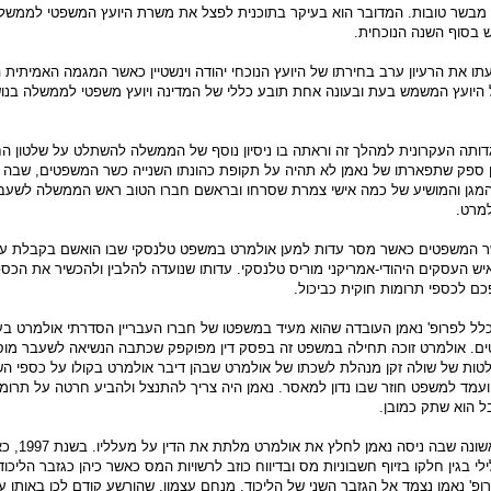
ו מבשר טובות. המדובר הוא בעיקר בתוכנית לפצל את משרת היועץ המשפטי לממש
 בסוף השנה הנוכחית.
ו את הרעיון ערב בחירתו של היועץ הנוכחי יהודה וינשטיין כאשר המגמה האמיתית ה
היועץ המשמש בעת ובעונה אחת תובע כללי של המדינה ויועץ משפטי לממשלה בנו
ותה העקרונית למהלך זה וראתה בו ניסיון נוסף של הממשלה להשתלט על שלטון הח
ין ספק שתפארתו של נאמן לא תהיה על תקופת כהונתו השנייה כשר המשפטים, שבה
המגן והמושיע של כמה אישי צמרת שסרחו ובראשם חברו הטוב ראש הממשלה לשעב
מרט.
ר המשפטים כאשר מסר עדות למען אולמרט במשפט טלנסקי שבו הואשם בקבלת ע
יש העסקים היהודי-אמריקני מוריס טלנסקי. עדותו שנועדה להלבין ולהכשיר את הכס
ם לכספי תרומות חוקית כביכול.
ל לפרופ' נאמן העובדה שהוא מעיד במשפטו של חברו העבריין הסדרתי אולמרט בע
ם. אולמרט זוכה תחילה במשפט זה בפסק דין מפוקפק שכתבה הנשיאה לשעבר מוס
ות של שולה זקן מנהלת לשכתו של אולמרט שבהן דיבר אולמרט בקולו על כספי הש
עמד למשפט חוזר שבו נדון למאסר. נאמן היה צריך להתנצל ולהביע חרטה על תרומ
ל הוא שתק כמובן.
לא הייתה זו הפעם הראשונה שבה ניסה נאמן לח
לי בגין חלקו בזיוף חשבוניות מס ובדיווח כוזב לרשויות המס כאשר כיהן כגזבר הליכו
ופ' נאמן נצמד אל הגזבר השני של הליכוד, מנחם עצמון, שהורשע קודם לכן באותן ע