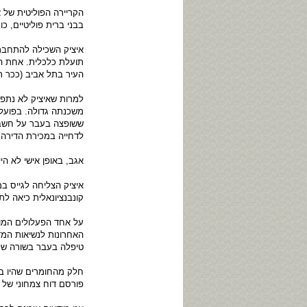
הקריירה הפוליטית של א
בבני ברית פוליטיים, כ
איציק השכילה להתחבר 
תועלת כלכלית. אחת הב
העיר בתל אביב (ככר רבין) לפני כשנה
למרות שאיציק לא נתפ
ששופצה בעבר על חשבון
לדחייה במכירת הדירה
אגב, באופן אישי לא הי
איציק הצליחה לגייס ב
קונבנציונאלית כיאה ל
על אחד הפעלולים המוצ
האחרונות לנשיאות המד
טיפלה בעבר בשורה של 
חלק מהחומרים שהיו בר
פורסם דוח צמחוני של