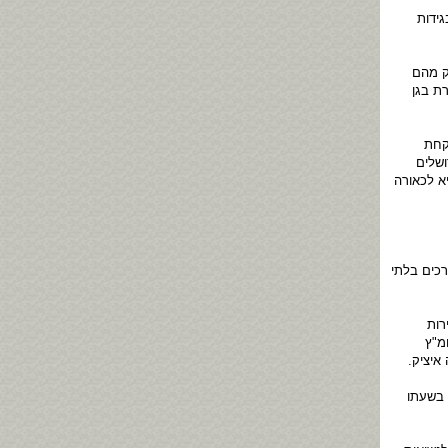
גידות
ק מהם
ת בגן
קחת
ת דירתה בירושלים
א לכאורה
רכים בלתי
רות
מ"ץ
איציק.
 בשעתו