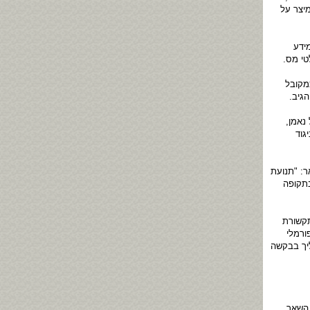
מיצר על
ידע
טי מס.
מקובל
גיב.
נאמן,
גוד
ר: "תנועת
בתקופה
תקשורת
ורמלי
ליך בבקשה
 השאר,