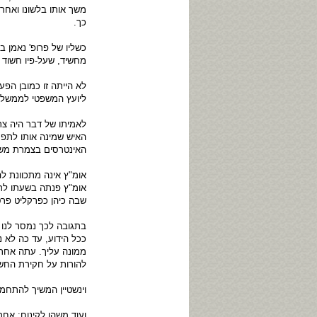
משך אותו בלשונו ואחר
כך.
כשליו של פרופ' נאמן
מחשיד, שעל-פיו חשוד 
לא הייתה זו כמובן ה
ליועץ המשפטי לממשלה 
לאמיתו של דבר היה צר
האיש שמינה אותו לתפקי
האינטרסים בצמרת משר
אומ"ץ אינה מתכוונת ל
אומ"ץ פנתה בשעתו לר
שבה כיהן כפרקליט פרט
בתגובה לכך נמסר לנו 
ככל הידוע, עד כה לא נ
ממונה עליך. עתה אחרי
להורות על חקירת החשד
וינשטיין המשיך להתחמ
ועוד משהו לקינוח: אחר