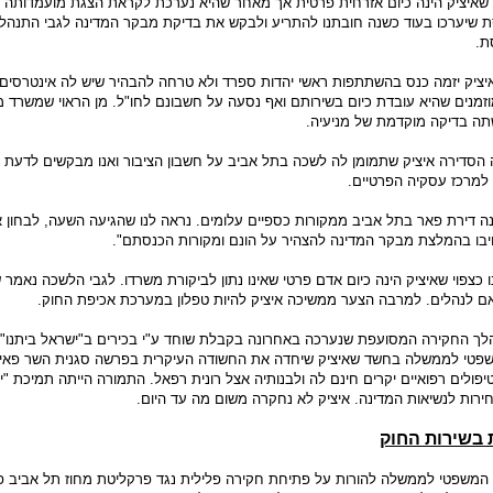
 שאיציק הינה כיום אזרחית פרטית אך מאחר שהיא נערכת לקראת הצגת מועמדותה ל
ת שיערכו בעוד כשנה חובתנו להתריע ולבקש את בדיקת מבקר המדינה לגבי התנהל
ת.
יציק יזמה כנס בהשתתפות ראשי יהדות ספרד ולא טרחה להבהיר שיש לה אינטרסים 
זמנים שהיא עובדת כיום בשירותם ואף נסעה על חשבונם לחו"ל. מן הראוי שמשרד 
תה בדיקה מוקדמת של מניעיה.
 הסדירה איציק שתמומן לה לשכה בתל אביב על חשבון הציבור ואנו מבקשים לדעת
מרכז עסקיה הפרטיים.
ה דירת פאר בתל אביב ממקורות כספיים עלומים. נראה לנו שהגיעה השעה, לבחון 
יבו בהמלצת מבקר המדינה להצהיר על הונם ומקורות הכנסתם".
כצפוי שאיציק הינה כיום אדם פרטי שאינו נתון לביקורת משרדו. לגבי הלשכה נאמר 
 לנהלים. למרבה הצער ממשיכה איציק להיות טפלון במערכת אכיפת החוק.
לך החקירה המסועפת שנערכה באחרונה בקבלת שוחד ע"י בכירים ב"ישראל ביתנו" 
משפטי לממשלה בחשד שאיציק שיחדה את החשודה העיקרית בפרשה סגנית השר פאי
פולים רפואיים יקרים חינם לה ולבנותיה אצל רונית רפאל. התמורה הייתה תמיכת "
ירות לנשיאות המדינה. איציק לא נחקרה משום מה עד היום.
ת בשירות החוק
המשפטי לממשלה להורות על פתיחת חקירה פלילית נגד פרקליטת מחוז תל אביב פל