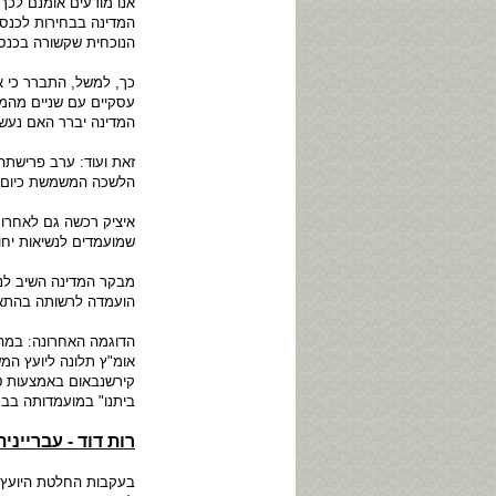
אנו מודעים אומנם לכך
המדינה בבחירות לכנס
הנוכחית שקשורה בכנס
כך, למשל, התברר כי א
עסקיים עם שניים מהמו
המדינה יברר האם נעש
זאת ועוד: ערב פרישתה
הלשכה המשמשת כיום ל
איציק רכשה גם לאחרונ
שמועמדים לנשיאות יחו
מבקר המדינה השיב לנו 
הועמדה לרשותה בהתאם
הדוגמה האחרונה: במה
אומ"ץ תלונה ליועץ ה
קירשנבאום באמצעות טי
ביתנו" במועמדותה בבח
רות דוד - עברייני
בעקבות החלטת היועץ 