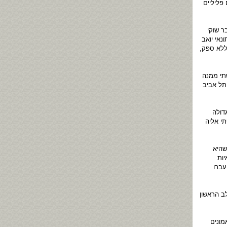
פליליים
ר שוקי
אי יואב
יתה, ללא ספק,
תי ממנה
תל אביב
דולה
י אליה
שהיא
יות
עברו
ב הראשון
מונים