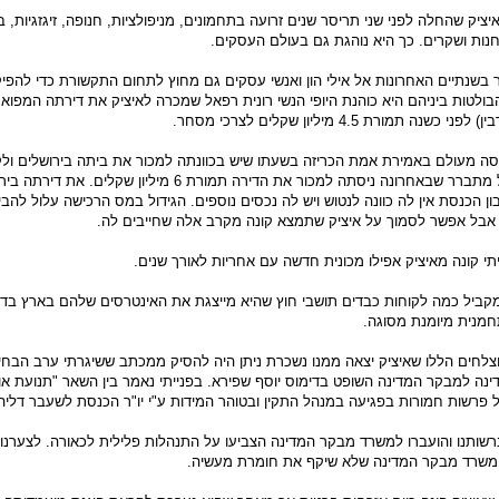
יציק שהחלה לפני שני תריסר שנים זרועה בתחמונים, מניפולציות, חנופה, זיגזגיות, ב
וחנות ושקרים. כך היא נוהגת גם בעולם העסקים.
בשנתיים האחרונות אל אילי הון ואנשי עסקים גם מחוץ לתחום התקשורת כדי להפי
ולטות ביניהם היא כוהנת היופי הנשי רונית רפאל שמכרה לאיציק את דירתה המפואר
 תמורת 4.5 מיליון שקלים לצרכי מסחר.
סה מעולם באמירת אמת הכריזה בשעתו שיש בכוונתה למכור את ביתה בירושלים ול
משכנתה גדולה. בפועל מתברר שבאחרונה ניסתה למכור את הדירה תמורת 6 מיליון שקלים. א
 הכנסת אין לה כוונה לנטוש ויש לה נכסים נוספים. הגידול במס הרכישה עלול להבי
 אבל אפשר לסמוך על איציק שתמצא קונה מקרב אלה שחייבים לה.
יתי קונה מאיציק אפילו מכונית חדשה עם אחריות לאורך שנים.
מקביל כמה לקוחות כבדים תושבי חוץ שהיא מייצגת את האינטרסים שלהם בארץ בד
תחמנית מיומנת מסוגה.
לחים הללו שאיציק יצאה ממנו נשכרת ניתן היה להסיק ממכתב ששיגרתי ערב הבחי
ינה למבקר המדינה השופט בדימוס יוסף שפירא. בפנייתי נאמר בין השאר "תנועת או
פרשות חמורות בפגיעה במנהל התקין ובטוהר המידות ע"י יו"ר הכנסת לשעבר דליה 
שותנו והועברו למשרד מבקר המדינה הצביעו על התנהלות פלילית לכאורה. לצערנו
 משרד מבקר המדינה שלא שיקף את חומרת מעשיה.