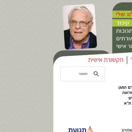
ם המגן
רועה
ים
 ת"א
שפטים