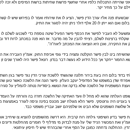
טען באזני שהייתה התנכלות כלפיו אחרי שחשף פרשות שחיתות ברשות המיסים ולא זכה ל
לם על כך מחיר יקר.
בשעתו פנה אליו עורך הדין פישר, הציע לו את שירותיו ואמר לו בפירוש שיש לו קשר
ו 20 אלף דולר ניתן יהיה לסגור את התיק.
משעול לא העביר לפישר את הכסף פישר הפעיל שיטה נוספת כדי לשכנעו לשלם לו 
שקלתי ברצינות לשלם, רציתי להבין על מה מדובר. אז הוא פנה במכתב לרות דוד ו
 את החקירה, ואכן היא הוציאה את המכתב ליאח"ה".
השיחה בינו לבין פישר הוקלטה ומצויה בידי גופי אכיפת החוק. אומ"ץ העבירה את ה
החמור ייחקר אך ככל הידוע לא נעשה דבר בנדון. רונאל פישר היה לאורך שנים זן מ
תי בדוד בלום היה בעת בירור תלונה שהגשתי ללשכת עורכי הדין נגד פישר בגין השת
פרתי שדן במשפטו של הפדופיל יעקב העליון. פישר הונה את הלשכה כאשר טען שהת
יועצת המשפטית של הלשכה שלא בדקה את הנושא ביסודיות נטתה להמליץ על סגירת
ופט העלתה שהוא לא מחל לו וועד האתיקה של הלשכה חזרה בה והורתה על העמדתו
 בעניינו היה גרוטסקי. פישר הלא מגולח ישב מכונס בפינה וניסה לעורר באמצעות 
ל שלושת השופטים שלא הבינו אז שלפניהם יושב עבריין משפטי כבד.
ת פישר בדיון השיפוטי גילתה רוח קרבית. היא דרשה מהשופטים להוציא צו שיחייב אות
"ץ ואת המכשיר הנייד שלי על-מנת לבדוק מי מדליף לי חומרים מהחלטות ודיונים פ
דין. ההחלטה נדחתה כמובן על הסף אחרי שהבהרתי שיש לי חיסיון עיתונאי.