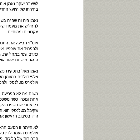
לשעבר יעקב נאמן אינ
בחירתו של היועץ החדש
נאמן היה זה שהגה בשעת
להחליש את מעמדו של 
עקרוניים ומהותיים.
אומ"ץ הביעה את התנגד
ולהפחיד את אוכפיו. א
כאדם שנוי במחלוקת, 
המגה-מושחת אהוד אול
נאמן מעל בתפקידו כש
אלפי דולרים במזומן מא
אולמרט מטלנסקי ולהפכ
משום מה לא הפריעה כל
אחת ומכהן כשר משפטי
רק אחרי שנחשפו ההקלט
שקיבל מטלנסקי הוא הו
הדין בסיבוב הראשון אב
אולמרט הועמד לדין פלי
הבחירות של הליכוד, פר