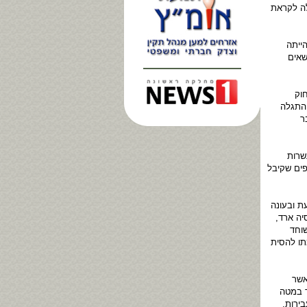
לה לקראת
ייתה
שאים
וק
 התגלה
ר
שרות
פים שקיבל
ת ובעונה
יה ארד,
וחד
תו להסית
לץ את אולמרט מלתת את הדין על מעלליו. בשנת 1997, כאשר
ד במטה
בירות,