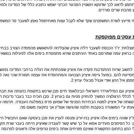
חמון לדאוג לכך שדווקא וינשטיין הסניגור הכרוני ישמש כתובע כללי של המדינה ולמ
ץ מהבוץ שרים סוררים.
יתי מייעץ לשרת המשפטים שקד שלא לקבל עצות מאחיתופל נאמן לשעבר סר המשפ
ת עסקים מפוקפקת
וצלחת: יו"ר הכנסת לשעבר דליה איציק שהצליחה להתאושש מהפסדה הצורב בבחיר
 בראיון עמה שפורסם באחד העיתונים שהיא מתמסרת בימים אלה לפעילות בנושאים 
ה לחשוב שרוח ההתנדבות פקדה את איציק שמכתתת את רגליה ברחבי המדינה נפגש
ומסייעת להם. בפועל גייסה איציק הצבועה והמתחסדת את עצמה תמורת שכר נאה ל
מן איל ההון אודי אנג'ל מבעלי ערוץ 2.
יציק עם המיליארדר הישראלי הבינלאומי חיים סבן שרכש בתקופת כהונתה את חבר
בעסקה מוצלחת ובניגוד לכללי הרגולציה המשיך להחזיק מניות גם בערוץ 2. סבן הוכיח כ
קשתה של איציק למטה הבחירות הפנימי של שמעון פרס במפלגת העבודה. תרומה שנ
עתו ע"י המשטרה בעקבות תלונה שהגישה אומ"ץ אך נתקעה משום מה.
"ץ שוהה בימים אלה איציק בניו-יורק ומנסה לעניין את סבן בעסקה שאם התבשיל היא
י כן: כל הסימנים מעידים אפוא על כך שיש קשר לעובדה שאיציק הייתה בעבר שרת תק
י ההון בתחום התקשורת שאינם מזניחים אותה בימים טרופים אלה ודואגים לפרנסה 