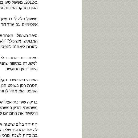
ב-2012. משעול 
הגנת מבקר המדינה ושי
משעול גילה לי בהמשך ש
אינטימיים עם עו"ד דוד בלום ואם הוא ייתן ל
סיפר משעול - מאחר ש
המבוקש. משעול:" "לא 
להורות ליאח"ה להפסיק
מאוחר יותר התברר לי ש
למשטרה בתקווה שהנושא 
היותו ידוען מתוקשר.
האירוע השני שבו נתקל
חסרת רסן בשופט חנן א
השופט והוא מחל לו וה
בדיקה שערכתי אצל הש
משמעתי. הדיון המשמעי
וירטואוזי את רחמיהם ש
רות דוד בלום שייצגה א
לה את המחשב שלי באומ
במוסדות לשכת עורכי ה