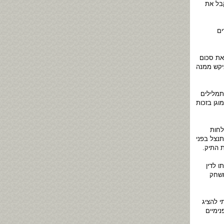
קבל את
ים
את סכום
ביקש ממנה
תמלילים
וגן בזכות
לחות
נצל בפני
 התיק.
 לדין
משחק
י להציג
נימיים