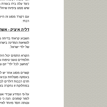
כיצד עלה בידו בעזרת ת
שיש ממנו ציפיות שיחל
עם רקורד מסוג זה הי
רבתי.
דליה איציק - אש
השבוע קראתי בדיחה מ
לנשיאות המדינה בישרה
של ילדי ישראל.
הקורא התמים יכול הי
תלמידים טעוני טיפוח 
"מחשב לכל ילד" יזם וממ
קשרים מסוג אחר יש לא
תרם רבבות דולרים לב
במחלוקת זו נחקרה בש
על-פי המידע שבידי אומ
לגזור קופונים. הנה כ
ונטתה חסד מיוחד לאיל