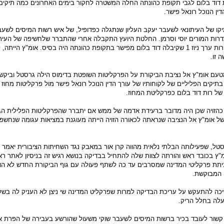
 דוד בלום לגבי תקופת כהונתה החלה המשטרה לחקור בימים האחרונים כמה תיקים 
ין הנוכל רונאל פישר.
קו של העיתונאי לשעבר יעקב העליון שנתגלה כפדופיל, של איש רשות המיסים לשעב
רות המורים יוסי וסרמן. החלטת היועץ התקבלה אחרי שהתברר שלחשיפה של העיתונ
יצחק בבעניין מתנות יקרות ערך ניוז 1 שקיבלה דוד בלום מפישר בתקופת כהונתה היה בסיס. אומ"ץ הי
 זו.
מטעם אומ"ץ אל נציבת הביקורת על הפרקליטות השופטת בדימוס הילה גרסטל וביקש
תיקים הפליליים של לקוחותיו של עורך הדין הנוכל רונאל פישר מול פרקליטות מחוז 
של רות דוד בלום כפרקליטת המחוז.
כהזויה שכן היה מדובר ברעידת אדמה של ממש אם יתברר שהפרקליטות הפלילית הג
 של אומ"ץ אל הנציבה שנראתה לכאורה הזויה הייתה מעוגנת במציאות עגומה שנחשפת
ל, שפעילותה הבלתי נלאית מהווה קרן אור במאבק נגד השחיתות הציבורית יאמר 
"ץ בכובד ראש והורתה לצוות שלה להתחיל בבדיקה בנושא רגיש זה בניסיון לאתר רא
יתת פרקליטי המדינה שמסרבים עד כה לשתף פעולה עם גוף הביקורת החדש לא הו
 המבוקשת.
כה להתעקש על עריכת הבדיקה למרות שפרקליט המדינה שי ניצן לא העניק לה בשל
פעלה בחלל הריק.
קשור לעובד בכיר ברשות המיסים לשעבר שוקי משעול שהורשע בעבירה של הפרת א