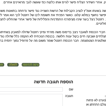
. אחרי השידור הצליח פישר לגייס אותו כלקוח כפי שעשה לגבי מרואיינים אחרים.
שה בשעתו אומ"ץ לנציב הקבילות של הרשות השנייה נגד פישר נדחתה בתואנות משונות
ישר נחשף במלוא קלונו. כאשר הפניתי את תשומת ליבו של רוזנטל לכך הוא אמר לי 
רוזנטל ניצל בעור שיניו מציפורניו החמדניות והפליליות של פישר אחרי שהחליט לחצ
וליטיים.
חברי הכנסת לשעבר ניצב בדימוס משה מזרחי ומיקי רוזנטל שדולה למאבק בשחית
צלתיים ושבקה חיים בקול ענות חלושה. בכנסת הנוכחית לא הוקמה כלל שדולה נגד
לטונית הצטמצמה. חבר הכנסת רוזנטל שומר משום מה על פרופיל נמוך יחסית בתח
הוספת תגובה חדשה
שם
תגובה
ערנו לא פחות
לם התחתון או