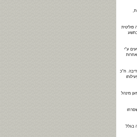
ת,
 פוליטית
בתשע
ים ע"י
אחרות
 300 אלף שקלים למוציאי דיבה. ח"כ
ל את הסכום ל 500 אלף שקל. פעילותו
ען מינהל
שסרחו
 בגלל