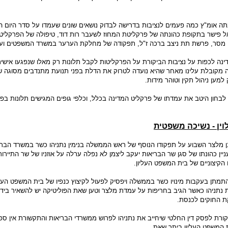
ה אומ"ץ כמה פעמים לנציבות בדרישה לבדוק נושאים שונים שעמדו על סדר היום הצ
אל פישר בתקופת כהונתה של פרקליטת המחוז לשעבר רות דוד, טיפולה של הפרקליט
 מסר, פרשת תת ניצב ברכה ז"ל, תפקודה של מחלקת הערער במשרד המשפטים ועו
נה לכפות על נציבות הביקורת על הפרקליטות לקבל תלונות רק מאלו שנפגעו אישית
נה מקובלת עלינו מאחר שהיא נועדה לטרוק את הדלת בפני תנועת מתנדבים מסוגה ש
ען ניהול תקין וטוהר מידות.
 לבחון היטב את עמדתו של פרקליט המדינה בכלל, וכלפי גופים המגישים תלונות בפר
לוין - נשיכה משפטית
 מלצר השבוע על תפקודו הנוסף של ראש הממשלה בנימין נתניהו כשר במשרד הברי
ין כהונתו של סגן שר הבריאות יעקב ליצמן לא נפלה ערלה על אוזניו של שר התיירות י
קיצוניים של בית המשפט העליון.
התמתן בעקבות מינויו כשר בממשלה ויפסיק לפעול לקיצוץ כנפיו של בית המשפט העל
את נתניהו כאשר הגיב בחריפות על עמדת מלצר וטען שאת הפוליטיקה יש להשאיר ביד
ת החוקים לכנסת.
קורת לפסק דין החלטי שיחייב את נתניהו לפרוש ממשרדי הבריאות והתקשורת אין ספק
המשפט העליון ביתר שאת.