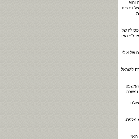
 והוא
 של פרשות
ת
פסולה של
אומ"ץ מאז
 של אילי
רה לישראל
 המשפט
נמשכה.
קלים. לשם מה שולם
ע מלפרט
ואיין