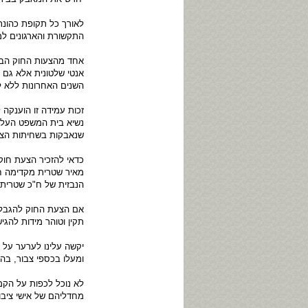
לאורך כל תקופת כהונת
התקשורת והארגונים למע
אחד מהצעות החוק הבול
אנטי שלטונית אלא גם ב
השנים האחרונות ללא ל
זכות עמידה זו הוענקה
נשיא בית המשפט העליו
שנאבקות בשחיתות הציב
הנבזית של ח"כ שטרית
אם הצעת החוק להגבלת 
תקין וטוהר מידות להגי
יקשה עלינו לערער על ה
ומעלו בכספי צבור, בהם
לא נוכל לכפות על הקמ
מחדליהם של אישי ציבו