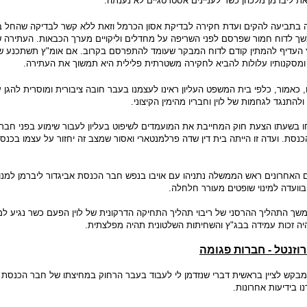
ת ליברמן מלכהן כשר לעניינים אסטרטגיים לא נענתה.
 בתביעה להקים ועדת חקירה לבדיקת אסון הכרמל וזאת ללא קשר לבדיקה שהחל ב
 לדוח חמור שפרסם לפני השריפה על מחדלים וליקויים מערך הכבאות. העתירה שלנ
 העדיף להמתין קודם לדוח המבקר שעומד להתפרסם בקרוב. אם אומ"ץ תשתכנע 
 ומסקנותיו עלולות להביא לחקירה משטרתית פלילית היא תמשוך את העתירה.
 כאמור, כלפי בית המשפט העליון ראינו לעצמנו בעבר חובה ציבורית ומוסרית להגן 
ולהתנגד לגחמות של לוין וחבריו מהימין הקיצוני.
 בשעתו הצעת חוק המחייבת את המועמדים לשיפוט בעליון לעבור שימוע בפני חברי
נסת. ועדה זו הייתה בית דין שדה פרלמנטארי ואסור שמצב זה יחזור על עצמו בכנס
ם האחרונים ראש הממשלה נתניהו עם אויבו בנפש חבר הכנסת אביגדור ליברמן למנו
בוועדה למינוי שופטים מעורר חלחלה.
משך התהליך ההרסני של ריבוי תהליך התחיקה הדרקונית של לוין הפעם כשר נגיע ל
ה זכות עמידה בבג"ץ והשחיתות השלטונית תהיה מפלצתית.
וזנטל - חברות פגומה
י מבקש לציין בראשית דברי שנזדמן לי לעבוד בעבר הרחוק במחיצתו של חבר הכנסת 
ו בידיעות אחרונות.