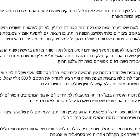
ו של לוין כחבר כנסת הוא לא חדל ליזום חוקים שנועדו לסרס את המערכת המשפטי
ן זכויות האזרח.
טות שלו בעבר נגעה להגבלת זכות העמידה בבג"ץ, לא רק לארגונים חשודים בזיקה
גופים ציבוריים בלתי תלויים. הכוונה הייתה, בן השאר, גם לתנועת אומ"ץ שנאבקת 
אות בשחיתות השלטונית ופועלת במקביל למען צדק חברתי, משפטי, רפואי וחינוכי.
 לראשונה לעמותת אמיתי (אזרחים למען מנהל תקין וטוהר מידות) בראשית שנות התשע
ן לשעבר אהרן ברק. חלק נכבד מהעתירות שהוגשו ע"י אומ"ץ ותנועות המתנדבים ה
ורית רשמו דפים מפוארים בשמירת שלטון החוק.
כדאי להזכיר הצעת חוק נוספת של חבר הכנסת לוין המטילה קנס כספי כבד בסך
מאיר שטרית מקדימה חבר לח"כ לוין בהגשת הצעת חוק זו ואף הציע להגדי
 נעשתה מסיבות שלא קשה לנחשן שחלקן כבר נחשפו בעבר.
זכות העמידה בבג"ץ הייתה מתקבלת לא היו יכולים ארגוני המתנדבים הפועלים למ
ש עתירות נגד צעדים שלטוניים שיגרמו עוולות שונות לאזרחי המדינה.
חלטות שגויות של גופי אכיפת החוק בעניין חקירתם, העמדתם לדין של אישי ציבור 
 שרים וחברי כנסת ממפלגתו של ח"כ יריב לוין.
ות ועדות חקירה ממלכתיות לבדיקה בלתי תלויה ויסודית של אסונות שיתרחשו חלילה
ר שיתחמקו מקבלת אחריות מיניסטריאלית או ארגונית.