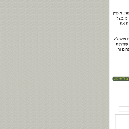
. מעניין
כי בשל
ות את
ות שהחלה
 שחיתות
ום זה.