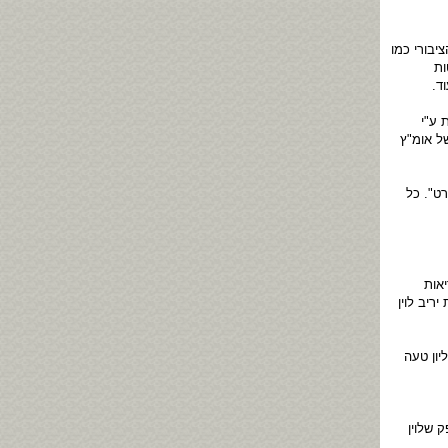
יבורי כמו
ות
ד.
 ע"י
ל אומ"ץ
ט". כל
אות
ריב לוין
יון טעה
 שלוין