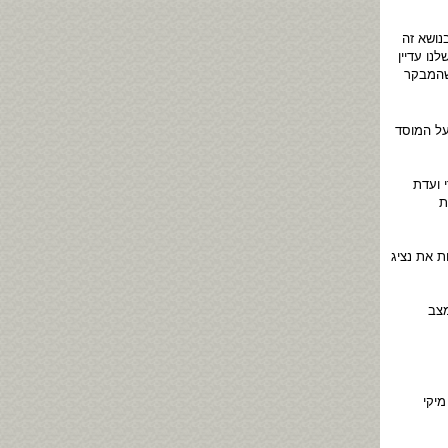
נושא זה
ו עדיין
שהמבקר
על המוסד
 ועדת
ת
ת את נציג
מצב
מיקי