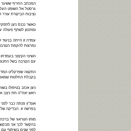
המכתב החריף ששיגר הש
גרסטל אל השופט העליו
נציבות הביקורת עורר
כאשר נכנס ניצן לתפקי
ומתכוון לשתף פעולה ע
עמדה זו הייתה בניגוד
נמרצות להקמת הנציבות
השינוי הקיצוני בעמדת
עם הנציבה בשל התנגדו
התקווה שפרקליט המדינ
בקבלת החלטות שמאפיינ
ניצן אכזב בטיפולו בש
ראש יאח"ה תת ניצב אפ
אומ"ץ פנתה כבר לפני
בפרשה זו. הבדיקה של 
מותו הטראגי של ברכה 
בהקשר לכך אני מבקש ל
לפני שנים בשיתוף עם