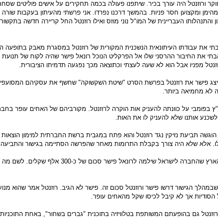
וקר ורוזנטל היה עורך בכיר. שיתפנו פעולה בכמה תחקירים על אישים פוליטים שסחרו
מהימן ומקצוען חסר פניות. בהמשך דרכנו נפרדו. אני פרשתי מהעיתון בעקבות שורה
 והתנהלותו העבריינית של המו"ל נוני מוזס ואילו רוזנטל החל קריירה חדשה בתקשור
תי את עבודתו העיתונאית הנשכנית המקורית של רוזנטל במסגרת מאבק בתופעה ה
הבתי את החיבור ההרסני שלו אל הפרקליט הנוכל רונאל פישר שהיה לקוח של תנועת 
נטל מפניו אבל הוא לא שעה לעצתי וכתוצאה מכך נפגעה תדמיתו הציבורית.
 ייצג פישר את רוזנטל בפרשת הסרט "שיטת השקשוקה" שחשף את עסקיהם המסועפים
רה לא מחמיאה ביותר.
ץ בפומבי על כוונתה להעניק אות הוקרה לרוזנטל. מקורביהם של האחים עופר בחב
לשכנע אותנו שלא להעניק לו את האות.
גשה תביעת נזיקין נגד רוזנטל והוא פתח במגבית ברשת החברתית למימון הוצאות
ו. אלא שלא היה צורך בקבלת התרומות מאחר שהפרשה הסתיימה בגישור והתביעה 
כעבור זמן חשף עיתון הארץ שהחברה לישראל שילמה לרונאל פישר סכום של כ-300 אלף ש
מהלך הגישור דרשו פישר ורוזנטל סכום זה. פישר לא הגיב. רוזנטל אמר שהוא מנו
סודיות אך לא קיבל לכיסו שקל מהאחים עופר.
וזנטל גם בהופעתם המשותפת בטלוויזיה בתוכנית "גברים בשחור", באחת התוכניות ר