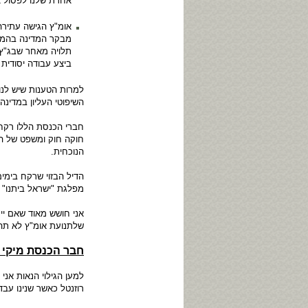
אחרת שלנו לפסול א
אומ"ץ הגישה עתירה
מבקר המדינה בהמשך
תלויה מאחר שבג"ץ
ביצע עבודה יסודית
למרות הטענות שיש לנו,
השיפוטי העליון במדינה 
חברי הכנסת הללו רקחו
חוקה חוק ומשפט של הכ
הנוכחית.
הדיל הבזוי שרקח בימי
מפלגת "ישראל ביתנו" 
אני חושש מאוד שאם יי
שלתנועת אומ"ץ לא תהי
חבר הכנסת מיקי ר
למען הגילוי הנאות אנ
רוזנטל כאשר שנינו עבדנ