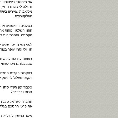
אני שימשתי כעיתונאי ח
נתגלה לי כאדם חרוץ, 
מסואבות שאירעו בעיתון
האלקטרונית.
בשלבים הראשונים אהב
ההון והשלטון. פחות א
הקמתה. הזהרתי את רוז
לפני חצי תריסר שנים
הון יולי וסמי עופר בצו
באותה עת הודיעה אומ"
שבבעלותם ניסו לשווא 
בעקבות הקרנת הסרט הו
והקנס שעלול להפסק ל
סכום נכבד זה?
החברה לישראל טענה שב
את פרטי ההסכם בגלל ה
פישר המשיך לנצל את ר