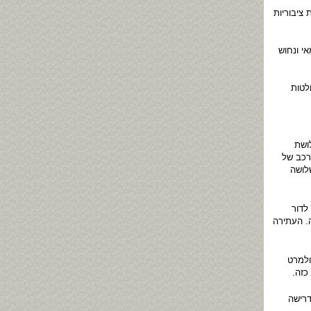
ציבוריות
י ונחוש
לטות
ושת
רכב של
לושה
לדור
. העתירה
ולמרט
כזה.
דרישה