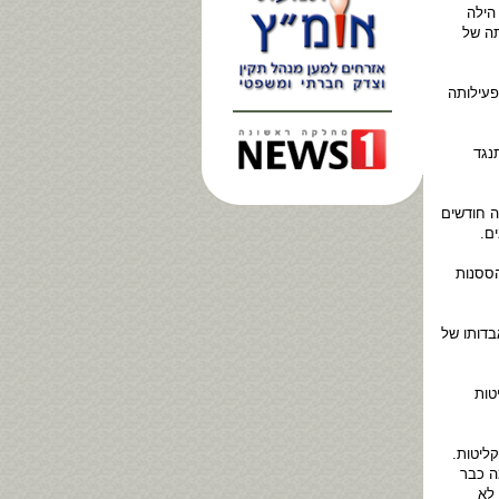
הילה
תה של
פעילותה
נגד
ה חודשים
ם.
הססנות
בדותו של
טות
ליטות.
ה כבר
לא