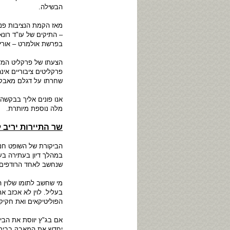
הבשילה.
מאז הקמת הנציבות פנת
– התיקים של עו"ד רונ
בפרשת אולמרט – אורי
הצעתו של פרקליט המדי
פרקליטים ציבוריים אי
שחרתו על דגלם מאבק למ
אנו פונים אליך בבקשה
מלה נוספת מיותרת.
שר התיירות יריב 
הביקורת של השופט חנן
במהלך דיון בעתירה בעני
שנחשב לאחד הרודפים ה
מי שחשב לתומו שלוין 
בעליל. לוין לא אכזב 
הפוליטיקאים ואת חקיק
אם בג"ץ יווסת את הבי
יחדש את המאבק בבית 