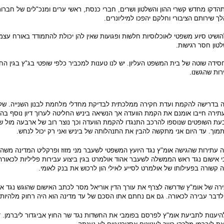
הדקו מחדש קשרי ההון והשלטון ושרים, חברי כנסת, ראשי ערים ומנכ"לים של חברות 
 שירותם הציבורי וחלקם יהפכו למיליונרים.
ושיט סיוע משפטי לאוכלוסיות חלשות ופגועות שאין להן יכולת להתמודד באורח עצמא
טון חסר רגישות.
סידה שוטה של בית המשפט העליון. יש לנו טענות למכביר כלפי שופטי בג"ץ בגין הח
רות שהגשנו.
ה בדרישה להקמת ועדת חקירה ממלכתית לבדיקת מחדלי מלחמת לבנון השנייה. של
עתירה חייבו אומנם את הקמת הוועדה אך הנשיאה ביניש החליטה לערוך דיון נוסף בה
ת השופטים שנוספו להרכב התנגדו להקמת הוועדה וכך נוצר רוב של ארבעה מול ש
וך. עד היום אני מתקשה להבין את התנהלותה של ביניש ואני רק יכול לנחש.
ה עתירות שהגישה אומ"ץ נגד היועץ המשפטי לשעבר מני מזוז ופרקליט המדינה משה 
 אישום נגד ראש הממשלה לשעבר אהוד אולמרט בגין ביצוע עבירות פליליות לכאורה
 קשורה בפעילותו של אולמרט לסייע לאילי הון לרכוש את בנק לאומי.
ירה של אומ"ץ שדרשה לצרף את עורך הדין אוריאל מסר לכתב האישום שהוגש נגד א
לדבר עבירה לכאורה. גם אם נחתם אתו הסכם של עד מדינה הוא היה רחוק מלהיות 
להיענות לתביעת אומ"ץ לפרסם בפומבי את החשדות נגד שר החוץ אביגדור ליברמן. 