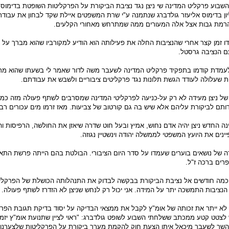
בוע פרקליט המדינה שי ניצן נגד נציבת הביקורת על הפרקליטות השופטת בדימוס 
ן בדימוס אליעזר גולדברג שנתמנה ע"י שרת המשפטים איילת שקד לבחון את עבוד
 הרמת גבות אצל אלה המעורים ממה שמתרחש מאחורי הקלעים.
דו זמן קצר אחרי שהנציבות החלה את פעילותה הוא הודיע למקורביו שהוא מברך על 
ם הנציבה גרסטל.
 לעמדת קודמו בתפקיד פרקליט המדינה לשעבר משה לדור שאמר לי בשעתו שהוא מת
 שעלולה לעודד הגשת תלונות נגד פרקליטים ציבוריים ולשבש את עבודתם.
ו של ניצן מעידה לא רק על-כניעה לפרקליטי המדינה שמסרבים לשתף פעולה מזה כמ
תם לביקורת עליהם אלא שיש בה גם קורטוב של צביעות. מאז זרמו מים עכורים רבי
ה החדש ניצן יהיה אדם נחוש, אמיץ ובעל חוט שדרה שיאזן את החולשה, הרפיסות ו
ים את היועץ המשפטי לממשלה יהודה וינשטיין נגוזה.
ורה של נושאים בוערים שעמדו על סדר היום הציבורי. הבולטת בהם הייתה פרשת התא
רים ברכה ז"ל.
 כמה חודשים אל נציבת הביקורת בבקשה לבדוק את התנהלותה הכושלת של הפרקלי
הנציבות התמשכה יתר על המידה. אני יכול רק לנחש שניצן לא הזדרז לשתף פעולה.
לא ייתר את זכותה של אומ"ץ לקבל את ממצאי הבדיקה על יסוד בדיקת תגובת הפרק
צטט קטע ממכתב ששלחתי השבוע לשופט גולדברג: "ראוי לציין שתנועת אומ"ץ יזמ
 השר לשעבר מיכאל איתן הצעת חוק להקמת מערך ביקורת על הפרקליטות שלצערנו 