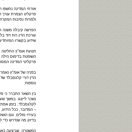
אזרחי המדינה נחשפו 
ולמרות נסיבות המקרה 
הפרשה קיבלה משנה חו
עורכת הדין רות דוד בל
שידוע בקשריו המיוחד
תנועת אומ"ץ החליטה ל
השופטת בדימוס הילה 
פרקליטי המדינה המסרבי
הדין דורי קלגסבלד שדר
נוספות.
בין השאר התברר כי מיד
נשכר לייצגו. במשך שע
לקלגסבלד, בזמן אמת, 
בעירוי נוזלים. וגם הוש
בדיוק מה שנדרש כדי לס
המשטרה, שביצעה כאמו