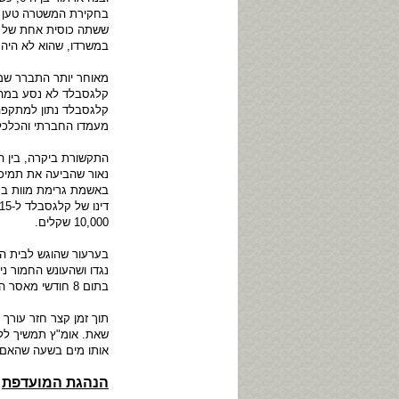
בחקירת המשטרה טען קל
ששתה כוסית אחת של י
במשרדו, שהוא לא היה 
מאוחר יותר התברר שמ
קלגסבלד לא נסע במהיר
קלגסבלד נתון למתקפה 
מעמדו החברתי והכלכלי
התקשורת ביקרה, בין ה
באשמת גרימת מוות ברש
10,000 שקלים.
בערעור שהוגש לבית המ
בתום 8 חודשי מאסר השתחרר עורך הדין קלגסבלד לאחר ניכוי שליש ממאסרו בשל התנהגות טובה.
תוך זמן קצר חזר עור
שאת. אומ"ץ תמשיך לל
אותו מים בשעה שהאם ו
הנהגת המועדפת