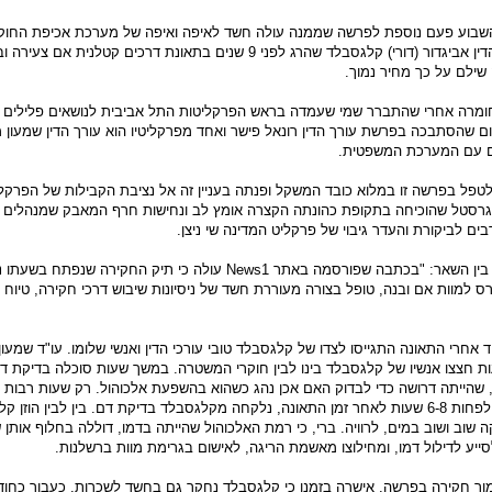
השבוע פעם נוספת לפרשה שממנה עולה חשד לאיפה ואיפה של מערכת אכיפת החוק 
פרקליט הצמרת עורך הדין אביגדור (דורי) קלגסבלד שהרג לפני 9 שנים בתאונת דרכים קטלנית
שילם על כך מחיר נמוך.
מרה אחרי שהתברר שמי שעמדה בראש הפרקליטות התל אביבית לנושאים פלילים ה
ום שהסתבכה בפרשת עורך הדין רונאל פישר ואחד מפרקליטיו הוא עורך הדין שמעון מ
ים עם המערכת המשפטית.
טפל בפרשה זו במלוא כובד המשקל ופנתה בעניין זה אל נציבת הקבילות של הפרקל
גרסטל שהוכיחה בתקופת כהונתה הקצרה אומץ לב ונחישות חרף המאבק שמנהלים 
ם לביקורת והעדר גיבוי של פרקליט המדינה שי ניצן.
בפניה של אומ"ץ נאמר בין השאר: "בכתבה שפורסמה באתר News1 עולה כי תיק החקירה שנפ
ס למוות אם ובנה, טופל בצורה מעוררת חשד של ניסיונות שיבוש דרכי חקירה, טיוח ו
 אחרי התאונה התגייסו לצדו של קלגסבלד טובי עורכי הדין ואנשי שלומו. עו"ד שמעון
ות חצצו אנשיו של קלגסבלד בינו לבין חוקרי המשטרה. במשך שעות סוכלה בדיקת ד
שהייתה דרושה כדי לבדוק האם אכן נהג כשהוא בהשפעת אלכוהול. רק שעות רבות 
– המדובר, ככל הידוע, לפחות 6-8 שעות לאחר זמן התאונה, נלקחה מקלגסבלד בדיקת דם. בין לבין הוזן
קה שוב ושוב במים, לרוויה. ברי, כי רמת האלכוהול שהייתה בדמו, דוללה בחלוף אותן ש
ייע לדילול דמו, ומחילוצו מאשמת הריגה, לאישום בגרימת מוות ברשלנות.
ר חקירה בפרשה, אישרה בזמנו כי קלגסבלד נחקר גם בחשד לשכרות. כעבור כחו