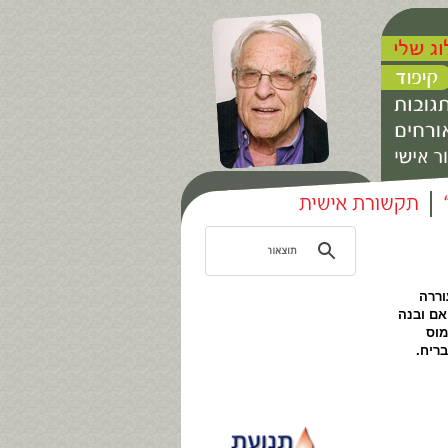
וררה
אם ובנה
מוס
ריח.