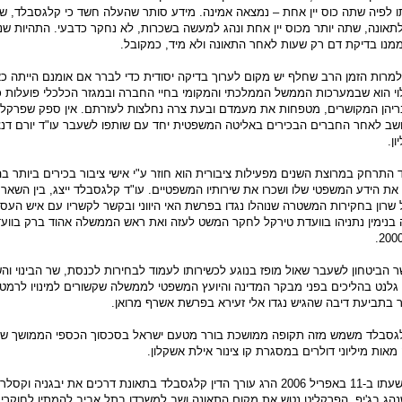
ו לפיה שתה כוס יין אחת – נמצאה אמינה. מידע סותר שהעלה חשד כי קלגסבלד, 
אונה, שתה יותר מכוס יין אחת ונהג למעשה בשכרות, לא נחקר כדבעי. התהיות שנו
מנו בדיקת דם רק שעות לאחר התאונה ולא מיד, כמקובל.
מרות הזמן הרב שחלף יש מקום לערוך בדיקה יסודית כדי לברר אם אומנם הייתה כא
לוי הוא שבמערכות הממשל הממלכתי והמקומי בחיי החברה ובמגזר הכלכלי פועלות 
בריהן המקושרים, מטפחות את מעמדם ובעת צרה נחלצות לעזרתם. אין ספק שפרקל
שב לאחר החברים הבכירים באליטה המשפטית יחד עם שותפו לשעבר עו"ד יורם דנצי
ן.
התרחק במרוצת השנים מפעילות ציבורית הוא חוזר ע"י אישי ציבור בכירים ביותר 
ת הידע המשפטי שלו ושכרו את שירותיו המשפטיים. עו"ד קלגסבלד ייצג, בין השאר
רון בחקירות המשטרה שנוהלו נגדו בפרשת האי היווני ובקשר לקשריו עם איש העסק
נימין נתניהו בוועדת טירקל לחקר המשט לעזה ואת ראש הממשלה אהוד ברק בוועד
שר הביטחון לשעבר שאול מופז בנוגע לכשירותו לעמוד לבחירות לכנסת, שר הבינוי והשי
ב גלנט בהליכים בפני מבקר המדינה והיועץ המשפטי לממשלה שקשורים למינויו לרמט
 בתביעת דיבה שהגיש נגדו אלי זעירא בפרשת אשרף מרואן.
קלגסבלד משמש מזה תקופה ממושכת בורר מטעם ישראל בסכסוך הכספי הממושך ש
אות מיליוני דולרים במסגרת קו צינור אילת אשקלון.
ארתור בן ה-6, כשנהג בג'יפ. הפרקליט נטש את מקום התאונה ושב למשרדו בתל אביב להמתין לחוקרי