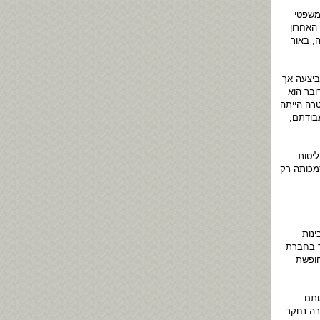
משפטי
בערוץ 1 ששודרה ביום שישי האחרון
, באור
ביצעה אך
ובר הוא
רה הייתה
בודתם,
ליטות
מכותה רק
נות
ר בחברת
חופשת
ותם
רה נחקר