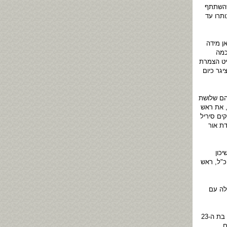
שהשתתף
תרו עד
ן מידה
כמה
יט הצמרת
גר כיום
בהם שלושת
, את ראש
ים סיריל
ת אור
כון
כ"ל, ראש
לה עם
על-פי פרסומים שהיו בשעתו ב-11 באפריל 2006 הרג עורך הדין קלגסבלד בתאונת דרכים את יבגניה וקסלר בת ה-23
ם.