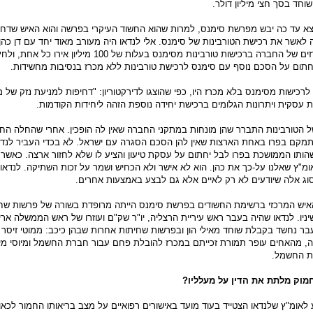
חד בסך חצי מיליון דולר.
א עד כה יבש מפרשת סימנס, למרות שהוא החשוד העיקרי בפרשה והוא האיש שדחף
ה לאשר את רכישת הטורבינות של סימנס. אלי לנדאו היה מעורב מאוד יחד עם דן כה
כיושב-ראש ועדת המכרזים של החברה ברכישות טורבינות מסימנס בעלות של 100 מיליו
לחתום על הסכם נוסף עם סימנס לרכישת טורבינות ללא מכרז בנסיבות מחשידות.
לרכישות מסימנס בלא מכרז היו, כפי שהוצגו לדירקטוריון: "דחיפות למניעת נזק של 
עסקית ויתרונות הגלומים ברכישת יחידה נוספת הזהה ליחידות הקודמות.
 הטורבינות התברר שהן מונחות במתקני החברה שאין לה הופכין. אחרי שהחלה הח
מקם בפרו באחת הארצות שאין להן הסכם הסגרה עם ישראל. לא בכדי העביר לנדא
הותו הממושכת בפרו לבל יחתום על עסקת טיעון והציע לו שלא לחזור ארצה. כאשר 
אומ"ץ שאלנו על-כך את כהן. הוא לא אישר ולא הכחיש ושמר על זכות השתיקה. לנדאו
ג אלה שיודעים לא רק לאיים אלא גם לבצע באמצעות אחרים.
 האיש המרכזי ברשימת החשודים בפרשת סימנס הייתה מרופדת בשורה של פרשות שח
ניו. לנדאו שהיה בעבר ראש עיריית הרצליה, יו"ר שק"ם ועוזרו של ראש הממשלה ארי
עבר נחשד בקבלת שוחד מאילי הון ובפרשות שחיתות אחרות שבהן כיכב: ממוטי זיסר
, מהאחים עופר תמורת זכייתם במכרז להובלת פחם עבור חברת החשמל ומיוסי מי
ת החשמל.
מוק מלתת את הדין על מעלליו?
 לאומ"ץ שלנדאו הצטייד בעוד מועד באישורים רפואיים על מצב בריאותו החמור לכא