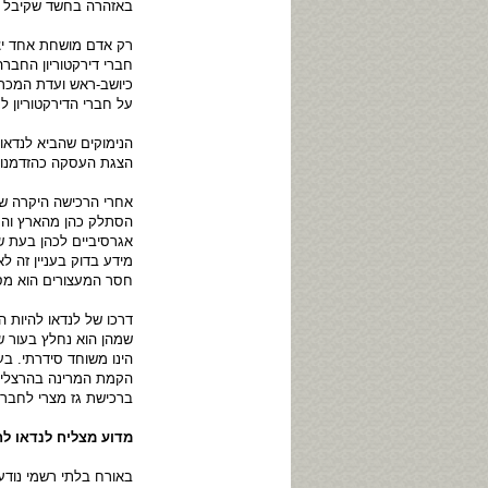
באזהרה בחשד שקיבל שו
רק אדם מושחת אחד יצ
חברי דירקטוריון החבר
על חברי הדירקטוריון 
הנימוקים שהביא לנדאו 
הצגת העסקה כהזדמנות 
אחרי הרכישה היקרה של
הסתלק כהן מהארץ והת
אגרסיביים לכהן בעת ש
מידע בדוק בעניין זה ל
חסר המעצורים הוא מסו
דרכו של לנדאו להיות
שמהן הוא נחלץ בעור שי
הינו משוחד סידרתי. ב
הקמת המרינה בהרצליה
ברכישת גז מצרי לחבר
מדוע מצליח לנדאו לח
באורח בלתי רשמי נודע