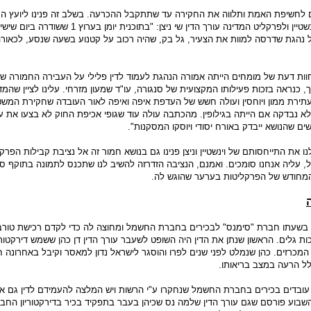
 לחשיפת האמת ותלווה את החקירה עד שתתקבל ההכרעה. בשלב זה פנינו ליועץ ה
לממשלה עו"ד יהודה וינשטיין ולפרקליט המדינה עורך הדין שי ניצן: "בתוכנית יומן 
נהגת שדרסה למוות את הצעיר, גל בק, שהיה רכוב על קטנוע בשעה שנסע, לכאורה
חוות דעת של מומחים הייתה אמורה הנהגת לעמוד לדין פלילי על העבירה החמורה ש
כנראה בזכות פעילותו המקצועית של סנגורה, עו"ד שמעון מזרחי. עלינו לציין שהמד
ירת ממון ויוחסין ועולה חשש של העדפת איפה ואיפה לאור העובדה שחקירת המשט
לא נבדקה אם הייתה בגילופין. מהכתבה עולה עוד שגופי אכיפת החוק לא בצעו את ע
שים שהנושא ייבדק באורח יסודי ויוסקו המסקנות".
את התייחסותם של וינשטיין וניצן פנינו גם בנושא חמור זה אל נציבת קבילות הפרק
 עליה אנחנו סומכים. ואמנם, הנציבה הזדרזה להשיב לנו שתכנס לתמונה בתוקף ס
המחודש של הפרקליטות בערער שהוגש לה.
שעתו חברת "סימנס" לבכירים בחברת החשמל ומחוצה לה כדי לקדם רכישת טורבי
 גלים. הראשון שנתן את הדין היה השופט לשעבר עורך הדין דן כהן ששמש דירקטו
 המכרזים. כהן שנמלט לפני שנים לפרו והוסגר לישראל נדון למאסר וקיבל באחרונה 
לל הרעה במצב בריאותו.
עובדים בכירים בחברת החשמל שנחקרו ע"י הרשות ויש המלצה להעמידם לדין גם א
בוע פורסם שגם עורך הדין שלמה נס שכיהן בעבר בתפקיד בכיר בדירקטוריון החב