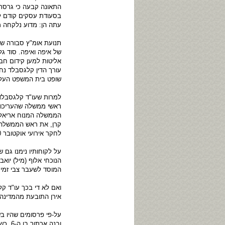
התאונה קבעה כי גרסת
בסעודת עסקים קודם לת
עתה הן: מדוע נלקחה מ
תנועת אומ"ץ סבורה של
של איפה ואיפה. סוד ג
אליטות למען קידום ח
עורך הדין קלגסבלד נח
שופט בית המשפט העליו
למרות שעו"ד קלגסבלד 
ראשי ממשלה שהעריכו א
הממשלה המנוח אריאל ש
קרן, את ראש הממשלה ב
לחקר אירועי אוקטובר 2000.
על לקוחותיו נימנו גם 
הנוכחי אלוף (מיל) יוא
המוסד לשעבר צבי זמיר
ואם לא די בכך עו"ד 
אירן התובעת מהמדינה מ
ובנה 