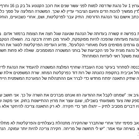
הגילוי של אילה חסון בערוץ 1 על נהגת שדרסה למ
ין ממשיך להכות הדים והזעם הציבורי עדיין לא שכך. המשטרה המליצה על סמך כ
כתב אישום נגד הנהגת הדורסת. התיק עבר לפרקליטות, ושם, אחרי כשבועיים, הוחל
ת בפרשה זו קשורה בעדותה של הנהגת שטענה שגל חצה את הצומת ברמזור אדום. 
הנהגת מעדותה שהפכה להיות מפוקפקת, לאחר מכן חזרה ודבקה בה. השאלה הנוקב
ם גורמים מסוימים פעלו מאחורי הקלעים?, מדוע העדיפה הפרקליטות לסגור את הת
 נהגת מונית על פני הקביעות של בוחני המשטרה המוסמכים. שאלה לא פחות חשו
ות משקל ראוי לעדויות הסותרות?
נסה לסחרור בעיקר נוכח העובדה שחרף המלצת המשטרה להעמיד את הנהגת לדין
תל אביבית בתקופת כהונתה של רות דוד כפרקליטת המחוז. שרת המשפטים אילת 
עה שתיק התאונה יפתח מחדש כדי לברר אם ההתנהלות של המערכת המשפטית היית
יב אז: "שמחנו לקבל את ההודעה הזו ואנחנו מברכים את השרה על כך. אני חושב ש
ין ספק שזה צעד משמעותי בשבילנו, שגם עוצר את מרוץ ההתיישנות בחוק. אני מקווה 
יו דברים מסביב לתיק – יתגלו תוך כדי חקירה. לא רק התאונה צריכה להיחקר אלא
האב פסימי יותר אחרי שהתברר שהחקירה מתנהלת בעצלתיים והפרקליטות לא מתל
בשיחה עמי אמר: "יש לי תחושה של מריחה. חקירה צריכה להיות יותר עמוקה. הנה