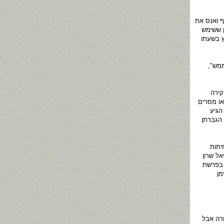
 ואנס את
ן ששימש
ן אירו כל אחת, ולחץ בשעתו
ממש",
קירה
ו מסרים
הגיע
 הגברתן
יתות
אל שרון
 בפרשת
מן
ורה אבל