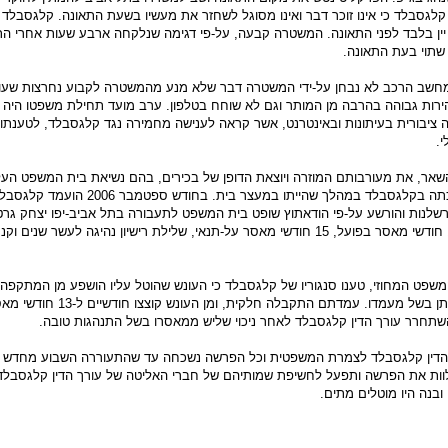
גסבלד כי אינו זוכר דבר ואינו מסוגל לשחזר את מעשיו בשעת התאונה. קלגסבלד 
ין בלבד לפני התאונה. המשטרה קבעה, על-פי דגימה שנלקחה ארבע שעות אחרי הת
שתוי בעת התאונה.
חשב הרכב לא נבחן על-ידי המשטרה דבר שלא מנע מהמשטרה לקבוע נחרצות שעור
ות גבוהה בהרבה מן המותר וגם לא שוחח בטלפון. ערב מועד תחילת משפטו היה ע
ציבורית בעיתונות ובאינטרנט, אשר קראה לענישה מחמירה נגד קלגסבלד, לטענתו
.
שאר, את מעורבותם המוזרה ויוצאת הדופן של בכירים, בהם נשיאת בית המשפט העלי
נאור שהביעה את תמיכתה בקלגסבלד במהלך שהייתו במעצר בית. בחודש ספטמבר
לנות והורשע על-פי הודאתוץ שופט בית המשפט לתעבורה בתל אביב-יפו יצחק גרטי
דינו של קלגסבלד ל-15 חודשי מאסר בפועל, 15 חודשי מאסר על-תנאי, שלילת רישיון נהיגה לעשר שנים 
שפט המחוזי, טענו סנגוריו של קלגסבלד כי העונש שהוטל עליו הושפע מן המתקפה 
נגדו ושהעונש החמור ניתן בשל מעמדו. עמדתם התקבלה חלקי
ך הדין קלגסבלד לצמרת המשפטית וכל הפרשה נשכחה עד שהתעוררה השבוע מחדש 
וות את הפרשה ותפעל לחשיפת שמותיהם של חברי האליטה של עורך הדין קלגסבלד
בנה היו מוטלים מתים.