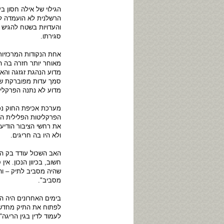
הרשלנית לא הועמדה לד
והעדויות בשטח להגיש 
סגירתו.
אחת הנקודות המרכזיו
מאוחר יותר חזרה בה 
מדוע הנהגת זגזגה והא
סמך עדות מפוברקת של
מדוע לא נתנה הפרקליט
מערכת אכיפת החוק נכ
הפרקליטות הפלילית ה
את רחשי הציבור הודי
ולא היו בה חריגים.
האב השכול עודד בק הג
חשוב, בכיוון הנכון. א
שהיה מסביב לתיק – וה
מסביב".
בימים האחרונים היה 
לפתוח את התיק מחדש. 
לעמוד לדין בגין הריגה".