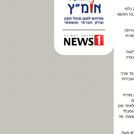
כלפי
 אם צעירה ובנה הפעוט
ייתה
זרחי
יטות
נגדה
תח בשעתו נגד עורך
עבירות
 מזרחי
ם
לאחר מכן
 קלגסבלד
עות. וזה
דש מעת