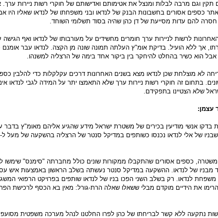
 תקין וגם מרבה לבלות ומנצל את אטימותם ואדישותם של חוקרי רשות ניירות ערך. 
אתר כספים אסורים בחשבונות הבנק של לנדאו ובני משפחתו של לנדאו שאליו היו אמ
 חסרה להם עדות מסייעת של דן כהן שהיה בסוד תשלומי השוחד.
אחרונות לרשות לניירות ערך חומרים מחשידים על מעורבותו של לנדאו ואף הגישה ע
רתו, אך ללא הועיל. בדיקת אומ"ץ העלתה תמונה שונה מן הקצה. לנדאו עבר אומנם 
 אבל הוא כשיר בהחלט להיחקר בין ביקור אחד בימה של הרצליה למשנהו.
יחה לא מוצלחת שכן לנדאו מצא בשנים האחרונות דרכים עקלקלות כדי להלבין כספ
שונים. בתחום זה חוקרי רשות ניירות ערך שלא התאמצו יתר על המידה לגבי לנדאו אינ
אל שלא הצטיינו בתפקידם.
 עצמן:
 בדקו אנשי מודיעין בכירים של משטרת ישראל מידע שהגיע אליהם מאומ"ץ בדבר 
שטרה, כספים אסורים שהתקבלו ממקורות שונים כולל מחברתה "סימנס" שימשו ל
חד מבניו של לנדאו. ההשקעה במדיקל סנטר נעשתה בשלב הראשון באמצעות איש עס
 משפחת לנדאו. רק בשלב השני הפכו בניו של לנדאו שותפים בפרויקט הרפואי המשגש
רימו את הידיים מוקדם מבלי ששאלו שאלה הרת-גורל: מאין בא הכסף לרכישת הפרו
ות נתקעה ללא קשר לבריחתו של כהן לפרו החלטנו לנהל מערכה משפטית מסועפת