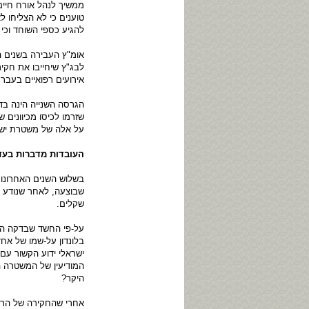
ממשיך לנהל אורח חיים
טוענים כי לא הצליחו ל
להגיע כספי השוחד וכי
אומ"ץ העבירה בשנים ה
לבג"ץ שיחייבו את חקי
אירועים רפואיים בעבר
הגרסה השנייה הינה בד
שזרמו לכיסו מכיוונים 
על אלה של משטרת ישר
העובדות מדברות בעד
בשלוש השנים האחרונות
שקלים.
על-פי החשד שבדקה המ
בלונדון על-שמו של א
ישראלי ידוע הקשור עם
המודיעין של המשטרה ה
היקר?
אחרי שהחקירה של הרש