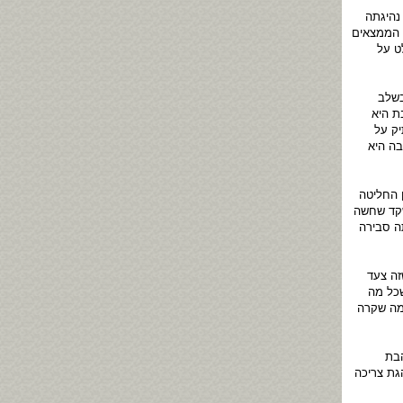
וות לפני עשור שנים את רוכב הקטנוע גל בק בן 16 וחרף נהיגתה
ל הממצאים
ט על
בשלב
ת היא
יק על
בה היא
 החליטה
שקד שחשה
ה סבירה
זה צעד
שכל מה
 מה שקרה
הבת
גת צריכה