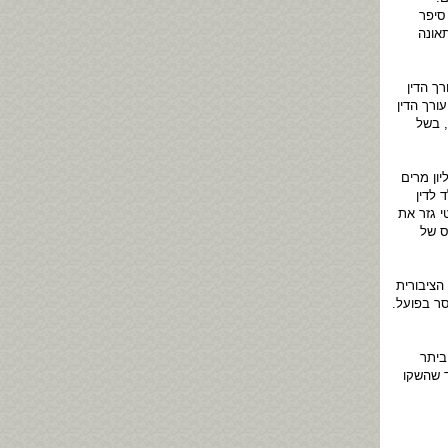
סיפר
אונה
ך הדין
ורך הדין
, בשל
ון מרים
 2006 הועמד קלגסבלד לדין
 גזר את
וקנס של
הציבורית
ת, ומן העונש קוצצו חודשיים ל-13 חודשי מאסר בפועל.
ביתר
 שהשקו