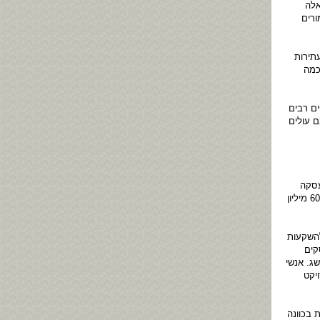
אלה
ורים
תירות
כמה
ים רבים
ם עולים
עסקה
שבוצעה, לאחר שנודע שבניו של אלי לנדאו נכנסו כשותפים במדיקל סנטר של הרצליה בהשקעה של מעל ל-60 מיליון
השקעות
קים
ג. אנשי
יקט
 בכוונה