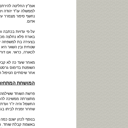
אומ"ץ החליטה להירתם
נחשף סיפור מצמרר על 
אדום.
על-פי עדויות בכתבה ו
באורח פלא נחלצה מכך, 
בצעירה בת למשפחה עת
שטחית ובין השאר היא 
לכאורה, כראוי. אנו דור
מאחר שעד כה לא קבלנו 
השופטת בדימוס גרסטל,
אחר שיסתיים הטיפול 
המושחת המתחזה
פרשת השוחד ששילמה ב
מתוצרתה ממשיכה להכות
החשמל והיה יו"ר ועדת
שחרור זמנית לביתו בג
בנוסף לכהן ישנם כמה 
באשמת קבלת שוחד. הש