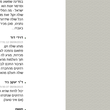
במדינה שפושע מד
וסרסור זונות הוא 
ישראל - מה הפליא
שולה זקן? זאת מד
הכל שולה שידרגה
נתניהו, סוכן מכיר
בעברו...
דוידי דוד
08/06/2015 17:51:12
מותג שולה זקן.
פתאום נהפכה לגב
מכירות, מגיע לה
תוך העלמות מהעין
הציבור החכם לבצ
רהיטים מהחברה ש
שולה תעלם מהאו
ד"ר יעקב ניר
08/06/2015 15:50:37
יכול להיות שהיא 
הרהיטים שנתניהו 
(אם איני טועה).
חושם