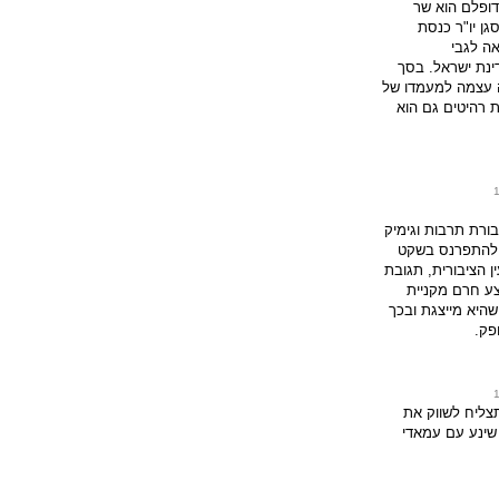
ופלם הוא שר
סגן יו"ר כנסת
ה לגבי
ינת ישראל. בסך
 עצמה למעמדו של
ת רהיטים גם הוא
ורת תרבות וגימיק
 להתפרנס בשקט
 הציבורית, תגובת
ע חרם מקניית
היא מייצגת ובכך
פק.
תצליח לשווק את
שינע עם עמאדי