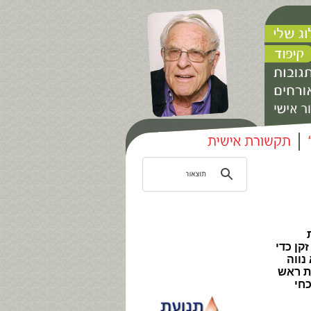
קן כדי
נווה
ת ראש
חי