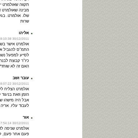
תקווה שאולמרט יע
מבינה שאולמרט ד
שלו. אולמרט. בג
שרות
אליהו
30/12/2011 18:10:38
אולמרט אישר בשע
התמ"ס להגביל את
לסייע למפעל נשר
כיו"ר קבוצת לבנ
האם זה לא שוחד?
עובר ושב
30/12/2011 18:07:22
אולמרט הצליח לע
הזמן וזאת בניגוד 
אבל היה מישהו ש
לעבוד עליו. אריה 
אור
30/12/2011 17:54:14
אולמרט שניסה לד
פעם אחר פעם, ל