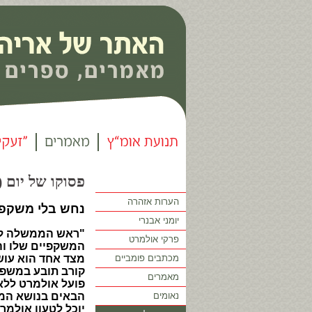
פסוקו של יום (61)
הערות אזהרה
נחש בלי משקפי
יומני אבנרי
"ראש הממשלה לש
פרקי אולמרט
המשקפיים שלו והפ
מכתבים פומביים
מצד אחד הוא עושה
קורב תובע במשפט
מאמרים
פועל אולמרט ללא 
נאומים
הבאים בנושא המינ
יוכל לטעון אולמר