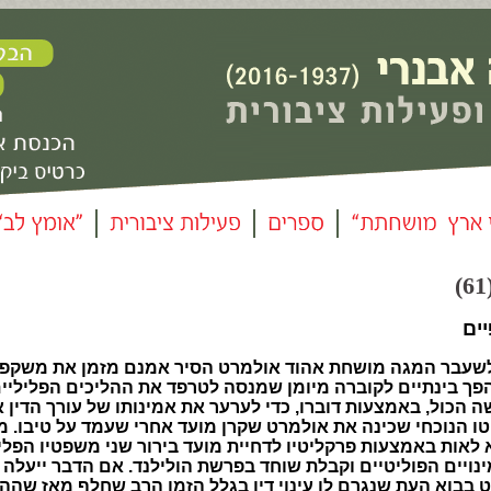
ים
עבר המגה מושחת אהוד אולמרט הסיר אמנם מזמן את משקפי
ך בינתיים לקוברה מיומן שמנסה לטרפד את ההליכים הפליליים 
 הכול, באמצעות דוברו, כדי לערער את אמינותו של עורך הדין א
ו הנוכחי שכינה את אולמרט שקרן מועד אחרי שעמד על טיבו. מ
לאות באמצעות פרקליטיו לדחיית מועד בירור שני משפטיו הפלי
ויים הפוליטיים וקבלת שוחד בפרשת הולילנד. אם הדבר ייעלה ב
ט בבוא העת שנגרם לו עינוי דין בגלל הזמן הרב שחלף מאז שהה