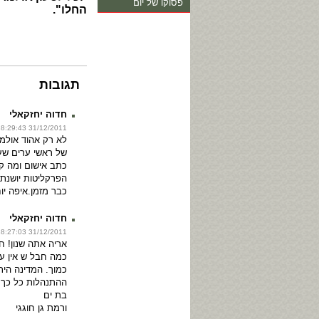
פסוקו של יום
החלו".
תגובות
חדוה יחזקאלי
31/12/2011 18:29:43
לא רק אהוד אולמ
של ראשי ערים שעו
כתב אישום ומה קו
הפרקליטות יושנת
כבר מזמן.איפה יוחנ
חדוה יחזקאלי
31/12/2011 18:27:03
אריה אתה שנון! ח
כמה חבל ש אין ע
כמוך. המדינה הי
ההתנהלות כל כך 
בת ים
ורמת גן חוגגי