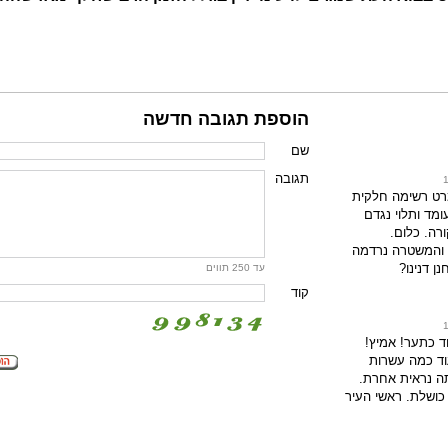
הוספת תגובה חדשה
שם
תגובה
רט רשימה חלקית
מד ותלוי נגדם
רה. כלום.
 והמשטרה נרדמה
ן דנינו?
עד 250 תווים
קוד
ד כתער! אמיץ!
וד כמה עשרות
תה נראית אחרת.
כושלת. ראשי העיר