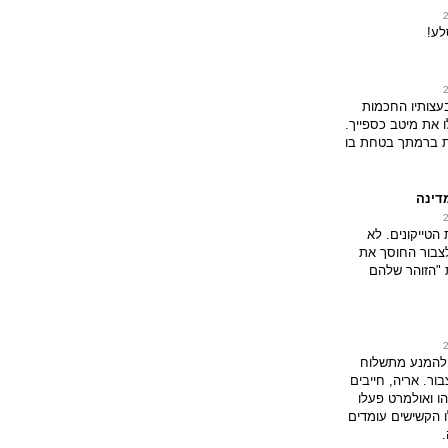
לע!
עצותיו החכמות
 את מיטב כספייך.
ות ברמתך בטחת בו
דינה
טייקונים. לא
 לצבור החוסך את
 "הזוהר שלהם
ו להמנע מתשלוח
ור. אריה, חייבים
הו ואולמרט פעלו
 הקשישים עומדים