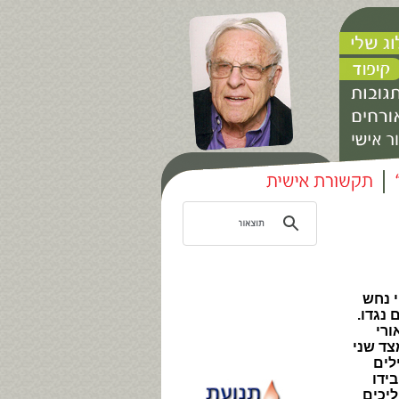
 נחש
נגדו.
ורי
צד שני
לים
ידו
ליכים