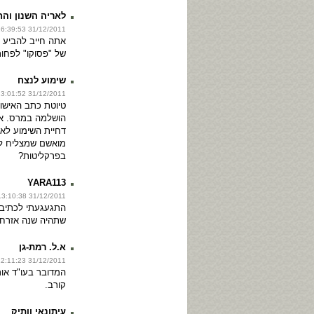
לאריה השנון וה
31/12/2011 16:39:53
אתה חייב להביע 
של "פסוקו" לפחות 3 פעמים בשב
שימוע לנצח
31/12/2011 13:01:52
טיוטת כתב האישום
הושלמה במרס. א
מואשם שמצליח ל
בפרקליטות?
YARA113
31/12/2011 13:10:38
התגעגעתי לכתיב
שתהיה שנה אזרחי
א.ל. רמת-גן
31/12/2011 12:11:23
המדובר בעו"ד אור
קורב.
עיתונאי וותיק