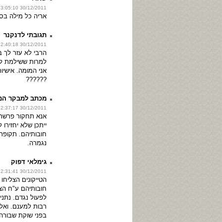
30/12/2011 23:05:10
אריה כל מילה בס
תגובתי לדנקנר
30/12/2011 22:40:18
הרבי לא עזר לך ב
למרות ששילמת לו
אני המומה. אישי
??????
מכתב למבקר המ
30/12/2011 22:37:17
אנא תחקור פרשת ה
ייתכן שלא יחזירו
חובותיהם. תקופת
נגמרה.
גימלאי דפוק
30/12/2011 22:31:41
הטייקונים הצליח
חובותיהם ע"ח הצב
לפעול נגדם. נתני
רבות למענם. ואלו
בפני שוקת שבורה.