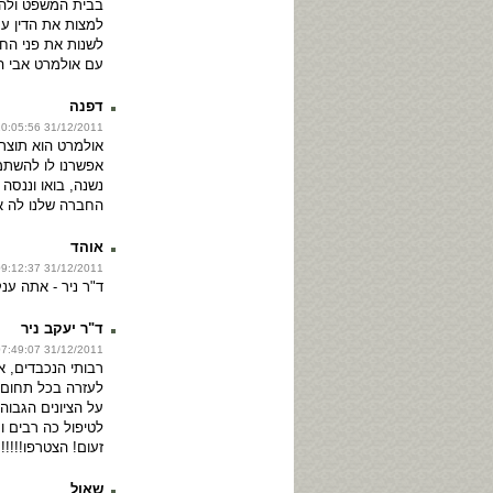
בבית המשפט ולהח
למצות את הדין עמ
לשנות את פני החבר
עם אולמרט אבי 
דפנה
31/12/2011 10:05:56
אולמרט הוא תוצר 
אפשרנו לו להשתמש
נשנה, בואו וננסה 
החברה שלנו לה א
אוהד
31/12/2011 09:12:37
ד"ר ניר - אתה ענק!
ד"ר יעקב ניר
31/12/2011 07:49:07
רבותי הנכבדים, א
לעזרה בכל תחום 
על הציונים הגבוה
לטיפול כה רבים 
זעום! הצטרפו!!!!!
שאול