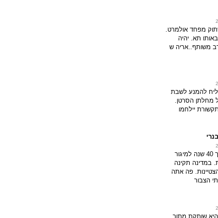
שתוק מפחד אולמרט.
באותו תא. יהיה
ב משותף..אריה ש
ליח להמנע לשבת
 מחלתן הסרטן.
קשורת יילחמו
נרי
רבות פעלת במשך 40 שנה למיגור
. במדינה תקינה
צטיינות. פה אתה
י הצבור
היא שותקת מתוך