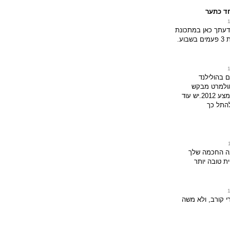
חד כתער
דעתך כאן במתכונת
וע.
 בהולילנד
ולמרט מבקש
דחיית השימוע לאמצע 2012.יש עוד
התל כך
ה החכמה שלך
ת טובה יותר
י קורב, ולא משה