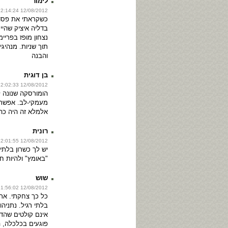
לימור
12/08/2012 12:14:24
כשקראתי את פסוקו
בדליה איציק שהי
נצחון מופז בפריי
תוך שניות. מנהיג
והבנה
בן דוגית
12/08/2012 12:02:33
הומורסקה שנונה ל
מעמקי-לב. אפשר 
אלמלא זה היה כה-
רונית
12/08/2012 12:01:55
יש לך כשרון בלתי 
"באומץ" ולהיות 
שוש
12/08/2012 11:56:02
כל כך צחקתי. ארי
בלתי רגיל. נתניהו
אינם קולטים שהד
פוגעים בכלכלה, 