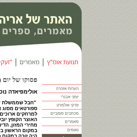
פסוקו של יום (76)
הערות אזהרה
אולימפיאדה נוס
יומני אבנרי
"חבל שממשלת ישר
פרקי אולמרט
ספורטאים מסוג א
מכתבים פומביים
למרחקים ארוכים ב
האוצר הקופץ יובל
מאמרים
מחירי המזון, הדי
נאומים
במקום הראשון בעו
היה זוכה במקום ה