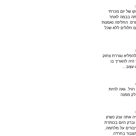
 של יום נזכרתי
יתה בבמה לאחר
מרס. החליפה נאמנות
ים חלולים ללא שכל
הפליא וגוררת צחוק
היה להאריך בו
עצוב...
רגיל. גאה להיות
חלק ממנה
ה אתה ענק כשרון
 וברק היום בכותרת
יבורים על מלחמה,
הצבור בחרדה.