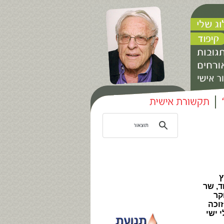
ץ
ד, שר
קר
זוכה
 ישי