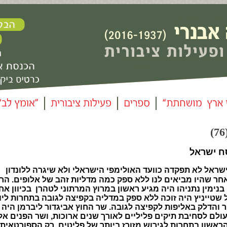
ח ישראל
אל לא תפקדה כוועד האולימפי הישראלי ולא שיגרה ללונדון
חר שהיו מביאים לנו ללא ספק כמה מדליות זהב של אלופים. הר
נימין נתניהו היה מגיע ראשון במרוץ המרתוני לטהרן בכיוון אח
 שטייניץ היה זוכה ללא ספק במדליה בקפיצה לגובה בתחרות ליו
ור והדלק באליפות לקפיצה לגובה. שר החוץ אביגדור ליברמן היה 
לם לסחיבת תיקים פליליים לאורך שנים ארוכות, ושר הפנים אלי
ראשון בתחרות לגירוש מזורז ביותר של פליטים. רק הספורטאית