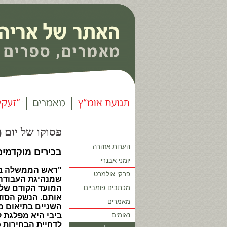
פסוקו של יום (86)
הערות אזהרה
בכירים מוקדמים
יומני אבנרי
"ראש הממשלה בני
פרקי אולמרט
שמנהיגת העבודה ח
מכתבים פומביים
המועד הקודם של 
אותם. הנשק הסוד
מאמרים
השניים בתיאום מ
נאומים
ביבי היא מפלגת ק
לדחיית הבחירות 