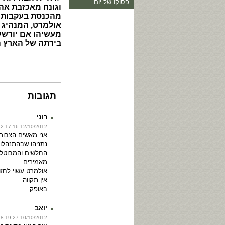
פסוקו של יום
וגונח מאכזבת אה
מהכנסת בעקבות ת
אולמרט, המנהיג 
מעשיהו אם יורשע
בירתה של הארץ ה
תגובות
רוני
12/10/2012 12:17:16
אני מאשים הצבור
נתניהו שבהתנהלות
החלשים והמבוטלי
מאמירים
אולמרט עשוי לחזו
אין תקווה
באופק
יואב
10/10/2012 18:19:27