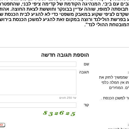
בים עם ביבי. המנהיגה הקודמת של קדימה ציפי לבני, שהתפטרה
בוסתה למופז, שוהה עדיין בבונקר וחוששת לצאת החוצה. אהוד
שקדם לציפי שקוע במאבק משפטי כדי לא להגיע לבית הכנסת ש
 בפרשת הולילנד ורוצה במקום זאת להגיע למשכן הכנסת בירוש
מובטחת ההולי לנד".
הוספת תגובה חדשה
שם
תגובה
 שממשיך לחזק את
ו אין חמלה כלפי
ם. המחירים
ר למשכן הכנסת .
עד 250 תווים
קוד