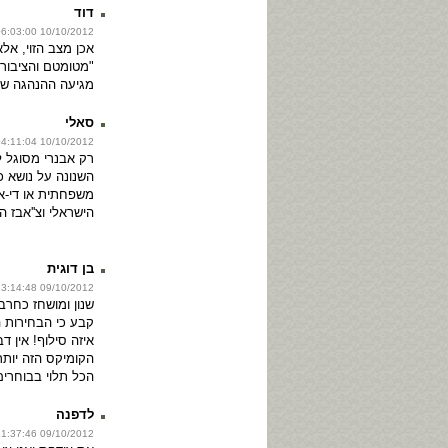
דוד
10/10/2012 06:03:00
אכן מצב הזוי, אלא
"מטומטם והציבור
מגיעה ההנהגה שה
סאלי
10/10/2012 04:11:04
רק אבנרי מסוגל ל
השנונה על נושא כ
משפחתית או די-אן
הישראלי וצ''אבז הו
בן דוגית
09/10/2012 23:14:48
שנון ומושחז כחרב 
קבע כי הבחירות ה
איזה סילוף! אין ד
הקומיקס הזה יותר
הכל תלוי בבוחרים
לדפנה
09/10/2012 21:37:46