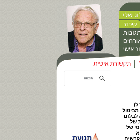
לו
מביטול
 לבלום
 של
טי של
א
קרשים