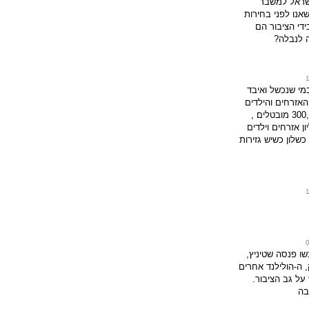
ישראל למשבר
שאנו לפני בחירות
ידי הציבור הם
ה לנבלה?
מי שנכשל ואיבד
אזרחים והילדים
..כשלון כשיש 300,000 מובטלים ,
שיש 2 מיליון אזרחים וילדים
כשלון כשיש גזירות
שו פנסה שטיניץ,
 ה-הולילנד אחרים
על גב הציבור.
בה