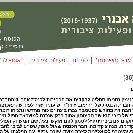
מין נתניהו החליט להקדים את הבחירות לכנסת אחרי שהתברר 
ברת הכנסת שלי יחימוביץ ויו"ר יש עתיד יאיר לפיד שהתאכזבו 
הבחירת בחודש ספטמבר צברו בינתיים כוח מחדש ונתניהו רוצה
י של ביבי הוא שר הביטחון אהוד ברק שנכנס למשבצת הפוליטית
וקדם עם ביבי ויתחיל לטמון להם מוקשי נעל. שם המשחק הפולי
דימה. מנהיג קדימה, חבר הכנסת שאול מופז, שסייע לביבי להבי
כשהצטרף לקואליציה קצרת מועד, שוכב עכשיו עם מפלגתו על ה