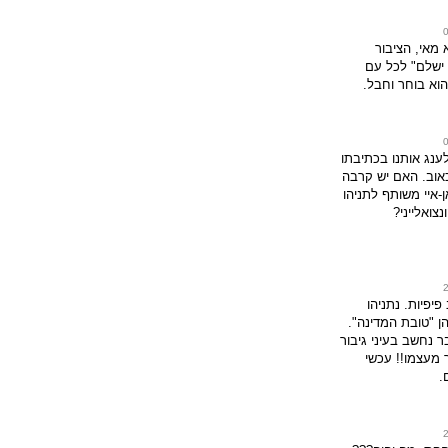
 מאי, הציבור
 ישלם" לכל עם
וא בוחר וחבל.
ענג אותנו בכתיבתו
אוב. האם יש קרבה
-איי משותף לתניהו
נצואלייני?
פיפיות. נתניהו
ן "טובת המדינה".
בר נחשב בעיני גיבור
 מעצמו!! עכשי
.