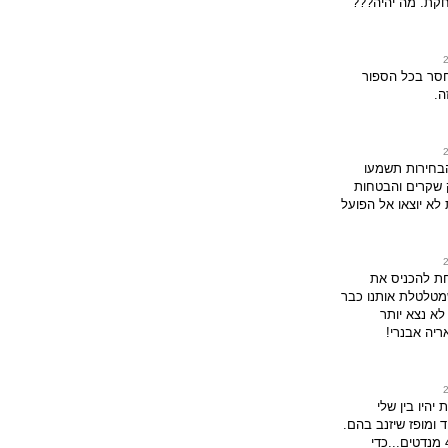
חקת. מה יהיה???
חסר בכל הספור
ה.
הבחירות תשמעו
 שקרים והבטחות
לא יוצאו אל הפועל
ת להכניס את
טלטלת אותנו כבר
 לא נצא יותר
ריה אבנרי!
יהיו בין שלי
ד ומופז שיזנב בהם.
כולם על בערך 40 מנדטים...כדי