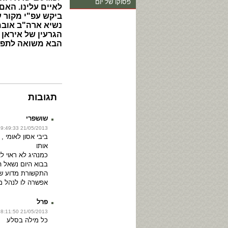
פסוקו של יום
לאיים עלינו. האם
ביקש עפ"י מקור 
נשיא ארה"ב אובמ
הגרעין של איראן
הבא משואה לתפא
תגובות
שושפרי
21/05/2013 19:49:33
ביבי אסון לאומי 
אותו
כמנהיג לא ראוי לא
בבוא היום נשאל ה
התקשורת מדוע ש
אפשרה לו לנהל מ
פרל
21/05/2013 18:11:50
כל מילה בסלע