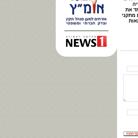
יה
ד את
 מתקני
אות