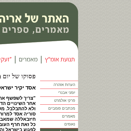
פסוקו של יום (112)
הערות אזהרה
אסד יקיר ישראל
יומני אבנרי
"צריך לשפשף את ה
פרקי אולמרט
אחר השינויים הד
מכתבים פומביים
ולא להתבלבל. מקו
סוריה אסד למרות 
מאמרים
חיזבאללה שמאבטחי
נאומים
כל זאת חרף העוב
לפגוע בישראל והפ