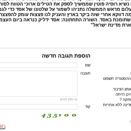
 נשיא רוסיה פוטין שממשיך לספק את הטילים ארוכי הטווח לסור
עלום מראש הממשלה נתניהו לשמור על שלטונו של אסד כדי לגמ
ה דווקא אחרי שזה ביקר בארץ והעניק לנו פצצות עומק להפצצת
 שתומכת באסד. השורה התחתונה: אסד ידליק כנראה ביום העצמ
רת מדינת ישראל"
הוספת תגובה חדשה
שם
תגובה
, ההסטוריה תשפוט
מון הציבור.
יכן הייתה
תקה ?
עד 250 תווים
דינה ללא אחריות
קוד