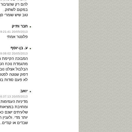
להם רק שהציבור 
במקום לשתוק.
טוב שיש שומרי סף
חבר ותיק
20/05/2013 19:21:41
פלונטר אמתי
ע. בן-יוסף
20/05/2013 18:08:02
המבוכה הקיימת מו
מתגמדת נוכח הטי
הבלבול אצלנו נו
דפוק שנוטה לפטפט
לא פעם סודות בטח
יואב
20/05/2013 16:37:13
מדיניות העמימות 
ומחויבת במציאות,
שלעיתים ישנם כא
יותר מדי. ולעניין
שבדים או קנדים..