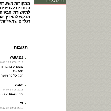
פסוקו של יום
ממקורות משטרתיי
הכתבים לעניינים
לתקשורת. הבעיה 
מבקש להאריך את 
רגליים שמאליות".
תגובות
YARA113
13/06/2013 08:06:27
משטרעה,'הגדרה מ
מהראש.
הכל כל כך מושחת .
יהושע
13/06/2013 07:44:07
פני המשטרה כפנ
גד
12/06/2013 19:47:37