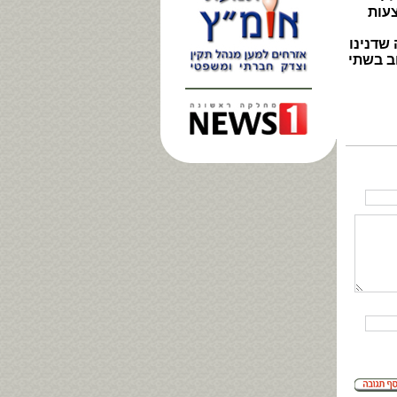
עות
שדנינו
ב בשתי