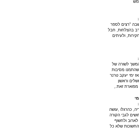
מש
בה "רצים לספר
ב בהצלחות, חבל
ירות, ולעיתים
המשך לשורה של
שהתמנו מסיבות
אז ימי יעקב טרנר
לים וראשון
מפוארת זאת.,
מי
יה, כהרגלו ,עושה
חושים לגבי הקורה
 לארוב ולחשוף
החשוכות שלא כל