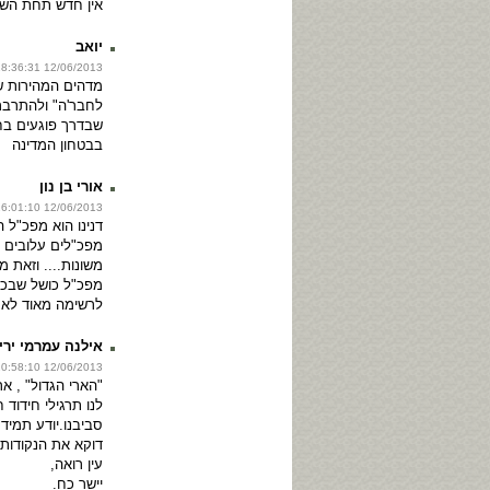
אין חדש תחת הש
יואב
12/06/2013 18:36:31
מדהים המהירות ש
לחבר'ה" ולהתרבר
שבדרך פוגעים בחק
בבטחון המדינה
אורי בן נון
12/06/2013 16:01:10
דנינו הוא מפכ"ל 
מפכ"לים עלובים 
משונות.... וזאת מ
מפכ"ל כושל שבכוש
לרשימה מאוד לא 
אילנה עמרמי ירי
12/06/2013 10:58:10
"הארי הגדול" , אר
לנו תרגילי חידוד 
סביבנו.יודע תמיד
דוקא את הנקודות
עין רואה,
יישר כח.