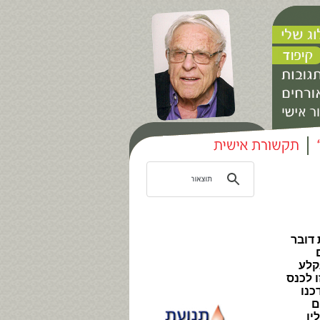
 דובר
קלע
 לכנס
כנו
ם
יו