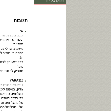
פסוקו של יום
תגובות
שי
11/08/2014 07:56:31
יעלון הסיר את הש
רשלנות
פושעת. אין לי כל
הנוכחית. מזכיר ל
ה2
ברק דאג רק לכספ
פעל
מספיק להגנת תוש
YARA113
11/08/2014 07:47:33
צודק, במקום לעש
במלחמה כי האגו 
בלי לדבר לעולם ל
שלום.מלחמה זה 
של.. חבל שליברמן 