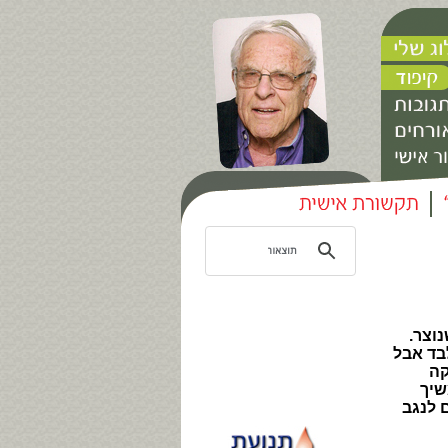
נוצר.
בד אבל
קה
שיך
 לנגב