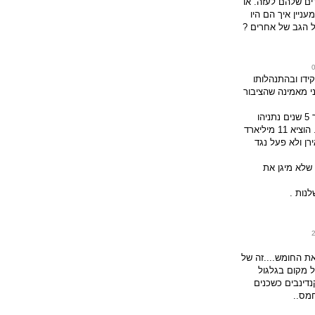
ים שלהם לעזה. או
עניין איך הם היו
ל הגב של אחרים ?
ידו ובהתנהלותו
 מאמינה שהציבור
וישאל מדוע במשך 5 שנים נתניהו
דיבר רק על אירן . הוציא 11 מיליארד
ן ולא פעל נגד
שלא מיגן את
לנות .
ת החומש....זה של
 מקום בגלגול
דינבים כשכנים
מס..