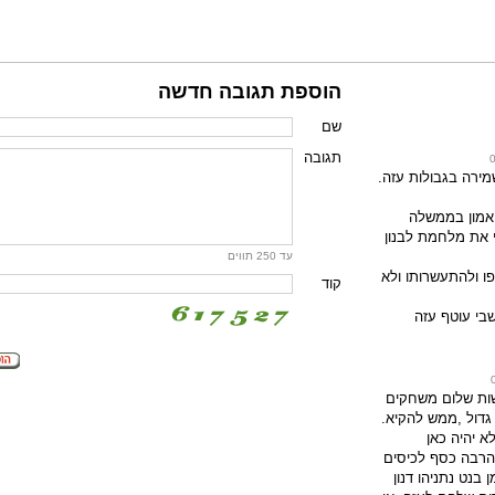
הוספת תגובה חדשה
שם
תגובה
מירה בגבולות עזה.
 אמון בממשלה
י את מלחמת לבנון
עד 250 תווים
ו ולהתעשרותו ולא
קוד
בי עוטף עזה
ות שלום משחקים
גדול ,ממש להקיא.
א יהיה כאן
הרבה כסף לכיסים
בנט נתניהו דנון