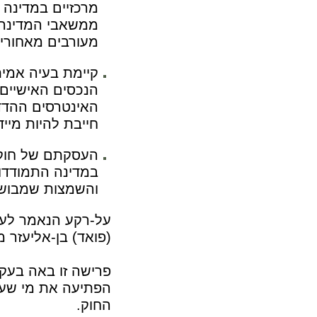
מרכזיים במדינה 
ממשאבי המדינה ו
מעורבים מאחורי
קיימת בעיה אמית
הנכסים האישיים א
האינטרסים ההדדי
חייבת להיות מיי
העסקתם של חוקר
במדינה התמודדו
והשמצות שמבושל
על-רקע הנאמר לעי
(פואד) בן-אליעזר 
פרישה זו באה בעקב
הפתיעה את מי שעק
החוק.