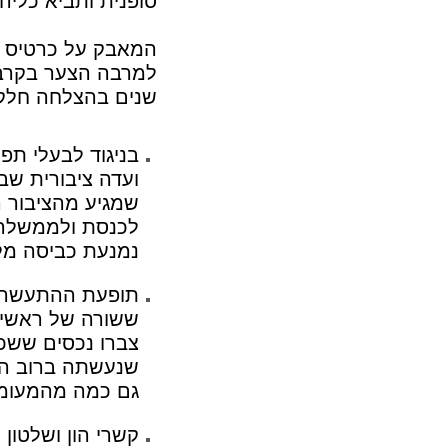
סופנית ותביא כליה
המאבק על כרטיס ה
שנים בהצלחה חלקי
בניגוד לבעלי תפ
ועדה ציבורית שב
שמגיע מהציבור ה
לכנסת ולממשלה ה
נמנעת כביסה מלו
תופעת ההתעשרות 
ששורה של ראשי מ
צברו נכסים ששכ
שנעשתה ברוב המק
גם כמה מהמעומד
קשרי הון ושלטון