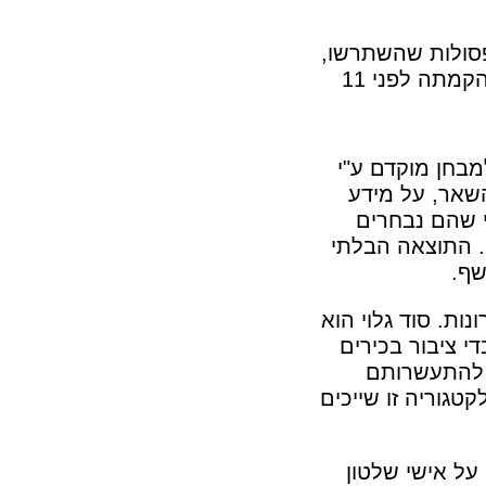
סולות שהשתרשו,
למרבה הצער בקרב אישי ציבור ברמות השונות שאומ"ץ נאבקת בהן מאז הקמתה לפני 11
בחן מוקדם ע"י
השאר, על מידע
י שהם נבחרים
. התוצאה הבלתי
שף.
ת. סוד גלוי הוא
 ציבור בכירים
 להתעשרותם
טגוריה זו שייכים
על אישי שלטון