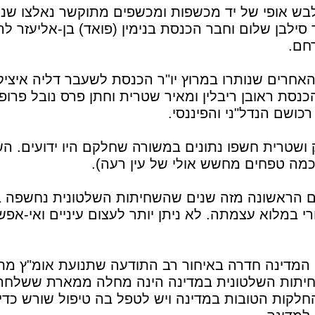
 אופי של יד מכשפות ומכשפים מתוקשר נאלצו שני
 סילבן שלום וחבר הכנסת בנימין (פואד) בן-אליעזר ל
חם.
חרים שנותרו במרוץ יו"ר הכנסת לשעבר דליה איציק
כנסת ראובן ריבלין ומאיר שטרית וחתן פרס נובל פרופ'
כושם הנדל"ני והפיננסי.
ק ושטרית חשפו נתונים במשורה שחלקם היו ידועים. הש
כמה טפחים מחשש אולי של עין רעה).
ם הראשונה מזה שנים שהשחיתות השלטונית נחשפה 
י במלוא עצמתה. לא ניתן יותר לעצום עיניים ואי-אפש
המדינה חדרה באיחור רב התודעה שתנועת אומ"ץ מת
חיתות השלטונית במדינה הינה מחלה ממארת ששלחה
חלקות הטובות במדינה ויש לטפל בה טיפול שורש כדי