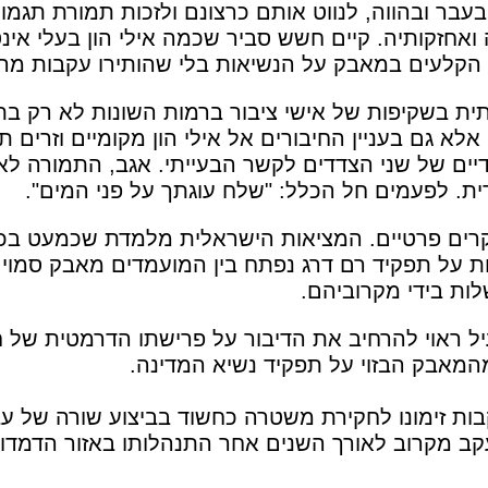
בעבר ובהווה, לנווט אותם כרצונם ולזכות תמורת תגמ
אחזקותיה. קיים חשש סביר שכמה אילי הון בעלי אינט
 הקלעים במאבק על הנשיאות בלי שהותירו עקבות מרש
ית בשקיפות של אישי ציבור ברמות השונות לא רק ב
לא גם בעניין החיבורים אל אילי הון מקומיים וזרים 
ים של שני הצדדים לקשר הבעייתי. אגב, התמורה לאנ
דית. לפעמים חל הכלל: "שלח עוגתך על פני המים".
ים פרטיים. המציאות הישראלית מלמדת שכמעט בכ
ת על תפקיד רם דרג נפתח בין המועמדים מאבק סמוי
ות בידי מקרוביהם.
ל ראוי להרחיב את הדיבור על פרישתו הדרמטית של ח
מהמאבק הבזוי על תפקיד נשיא המדינה.
ות זימונו לחקירת משטרה כחשוד בביצוע שורה של עב
ב מקרוב לאורך השנים אחר התנהלותו באזור הדמדומ